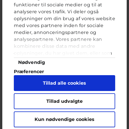
Brevkassen holder sommerferie, så det er ikke muligt at
funktioner til sociale medier og til at
oprette et nyt spørgsmål.
analysere vores trafik. Vi deler også
oplysninger om din brug af vores website
Du kan stadig læse tidligere spørgsmål og svar.
med vores partnere inden for sociale
medier, annonceringspartnere og
analysepartnere. Vores partnere kan
Afstemning
kombinere disse data med andre
oplysninger, du har givet dem, eller som
Har du oplevet, at et eller flere af dine billeder er blevet
redigeret af andre for at gøre dem seksuelle?
de har indsamlet fra din brug af deres
Samtykkevalg
Nødvendig
tjenester. Du samtykker til vores cookies,
Valgmuligheder
Ja
Præferencer
hvis du fortsætter med at anvende vores
Nej
hjemmeside.
Statistik
Tillad alle cookies
Nej, men jeg kender en eller flere det er sket for
Marketing
Tillad udvalgte
FORRIGE
NÆSTE
Kun nødvendige cookies