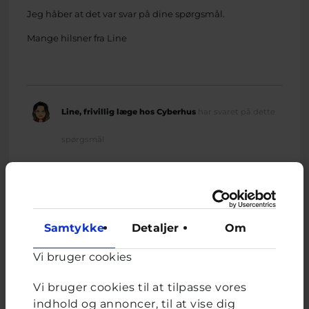
Jeg håber at det var svar på dine spørgsmål.
Mange hilsner fra Line
Line, frivillig læge hos Cyberhus
har svaret på dette
spørgsmål
Samtykke
Detaljer
Om
Relateret indhold
Vi bruger cookies
Vi bruger cookies til at tilpasse vores
Om brevkassen
indhold og annoncer, til at vise dig