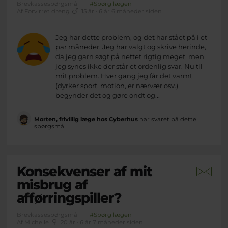
Brevkassespørgsmål
#Spørg lægen
Af Forvirret dreng
15 år · 6 år 6 måneder siden
Jeg har dette problem, og det har stået på i et
par måneder. Jeg har valgt og skrive herinde,
da jeg garn søgt på nettet rigtig meget, men
jeg synes ikke der står et ordenlig svar. Nu til
mit problem. Hver gang jeg får det varmt
(dyrker sport, motion, er nærvær osv.)
begynder det og gøre ondt og...
Morten, frivillig læge hos Cyberhus
har svaret på dette
spørgsmål
Konsekvenser af mit
misbrug af
afførringspiller?
Brevkassespørgsmål
#Spørg lægen
Af Michelle
20 år · 6 år 7 måneder siden