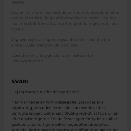
blødte.
Jeg er i tvivl om, hvorvidt det er min menstruation eller
evt en blødning ifølge af fortrydelsespillerne? Jeg har
læst mig lidt frem til, at de kan godt kan give rod i ens
cyklus.
Jeg overvejer, at tage en graviditetstest for at være
sikker. Lyder det som dn god idé?
Desuden er vi begge klar over risikoen for
kønssygdomme..
SVAR:
Hej og mange tak for dit spørgsmål.
Når man tager en fortrydelsespille udskydes ens
ægløsning, så sædcellerne ikke kan overleve til at
befrugte ægget. Det er selvfølgelig vigtigt, at tage pillen
efter anvisningerne. For de fleste typer fortrydelsespiller
gælder, at jo hurtigere pillen tages efter ubeskyttet
samleje, destro større beskyttende effekt mod graviditet.