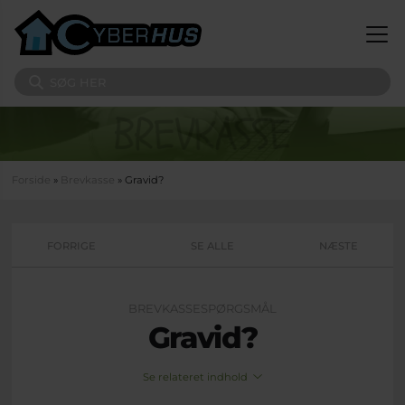
Gå til hovedindhold
Søg på sitet
Du er her
Forside
»
Brevkasse
» Gravid?
FORRIGE
SE ALLE
NÆSTE
BREVKASSESPØRGSMÅL
Gravid?
Se relateret indhold