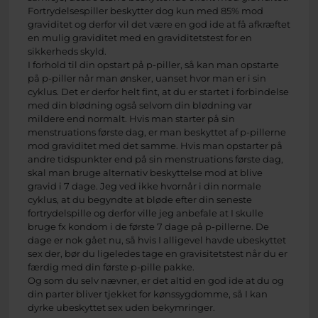
Fortrydelsespiller beskytter dog kun med 85% mod
graviditet og derfor vil det være en god ide at få afkræftet
en mulig graviditet med en graviditetstest for en
sikkerheds skyld.
I forhold til din opstart på p-piller, så kan man opstarte
på p-piller når man ønsker, uanset hvor man er i sin
cyklus. Det er derfor helt fint, at du er startet i forbindelse
med din blødning også selvom din blødning var
mildere end normalt. Hvis man starter på sin
menstruations første dag, er man beskyttet af p-pillerne
mod graviditet med det samme. Hvis man opstarter på
andre tidspunkter end på sin menstruations første dag,
skal man bruge alternativ beskyttelse mod at blive
gravid i 7 dage. Jeg ved ikke hvornår i din normale
cyklus, at du begyndte at bløde efter din seneste
fortrydelspille og derfor ville jeg anbefale at I skulle
bruge fx kondom i de første 7 dage på p-pillerne. De
dage er nok gået nu, så hvis I alligevel havde ubeskyttet
sex der, bør du ligeledes tage en gravisitetstest når du er
færdig med din første p-pille pakke.
Og som du selv nævner, er det altid en god ide at du og
din parter bliver tjekket for kønssygdomme, så I kan
dyrke ubeskyttet sex uden bekymringer.