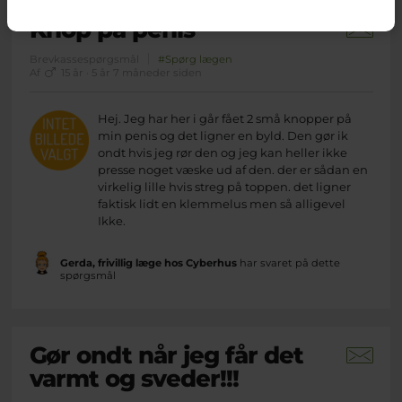
Knop på penis
Brevkassespørgsmål
#Spørg lægen
Af
15 år · 5 år 7 måneder siden
Hej. Jeg har her i går fået 2 små knopper på
min penis og det ligner en byld. Den gør ik
ondt hvis jeg rør den og jeg kan heller ikke
presse noget væske ud af den. der er sådan en
virkelig lille hvis streg på toppen. det ligner
faktisk lidt en klemmelus men så alligevel
Ikke.
Gerda, frivillig læge hos Cyberhus
har svaret på dette
spørgsmål
Gør ondt når jeg får det
varmt og sveder!!!