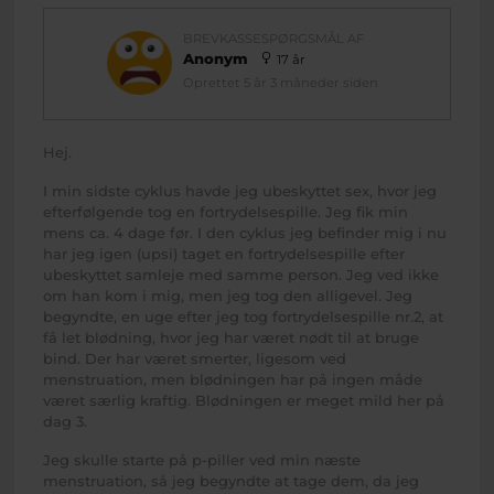
BREVKASSESPØRGSMÅL AF
Anonym
17 år
Oprettet 5 år 3 måneder siden
Hej.
I min sidste cyklus havde jeg ubeskyttet sex, hvor jeg
efterfølgende tog en fortrydelsespille. Jeg fik min
mens ca. 4 dage før. I den cyklus jeg befinder mig i nu
har jeg igen (upsi) taget en fortrydelsespille efter
ubeskyttet samleje med samme person. Jeg ved ikke
om han kom i mig, men jeg tog den alligevel. Jeg
begyndte, en uge efter jeg tog fortrydelsespille nr.2, at
få let blødning, hvor jeg har været nødt til at bruge
bind. Der har været smerter, ligesom ved
menstruation, men blødningen har på ingen måde
været særlig kraftig. Blødningen er meget mild her på
dag 3.
Jeg skulle starte på p-piller ved min næste
menstruation, så jeg begyndte at tage dem, da jeg