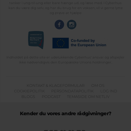
tanker i ung-til-ung eller bare hænge ud, og læse med. I Cyberhus
kan du være dig selv, og har du brug for en voksen, vil vi gerne lytte
og prøve at hjælpe
Indholdet på dette site er udelukkende Cyberhus' ansvar og afspejler
ikke nødvendigvis den Europæiske Unions holdninger.
KONTAKT & KLAGEFORMULAR
OM OS
COOKIEPOLITIK
PERSONDATAPOLITIK
LOG IND
BLOGS
PODCAST
TEMASIDE OM NETLIV
Kender du vores andre rådgivninger?