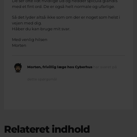
De ser ofte lidt hvidlige ud og hedder spicula glandis
med et fint ord. De er også helt normale og ufarlige.
Så det lyder altså ikke som om der er noget som helst i
vejen med dig.
Håber du kan bruge mit svar.
Med venlig hilsen
Morten
Morten, frivillig læge hos Cyberhus
har svaret på
dette spørgsmål
Relateret indhold