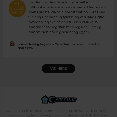
Hej Jeg har de sidste to dage haft en
luftbobbel siddende fast dernede. Den kom i
mens jeg havde min menstruation. Det er en
virkelig ubehagelig følelse og ved ikke rigtig,
hvordan jeg skal få den fri. Den er ikke så
mærkbar når jeg står, men jeg kan virkelig
mærke den når jeg sidder og ligger....
Louise, frivillig læge hos Cyberhus
har svaret på dette
spørgsmål
VIS MERE
Cyberhus er et klubhus på nettet for dig op til 25 år. Du kan skrive til
en voksen og få rådgivning i vores brevkasser og chat, dele dine