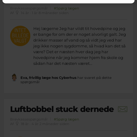
Brevkassespørgsmål
#Spørg lægen
Af
14 år · 1 år 8 måneder siden
Hej lægerne Jeg har vildt tit hovedpine og jeg
er bange for om der er noget alvorligt galt. Jeg
drikker masser af vand og så vidt jeg ved har
jeg ikke nogen sygdomme, så hvad kan det så
være? Det er næsten hver dag jeg har
hovedpine når jeg kommer hjem fra skole og
sådan har det næsten været...
Eva, frivillig læge hos Cyberhus
har svaret på dette
spørgsmål
Luftbobbel stuck dernede
Brevkassespørgsmål
#Spørg lægen
Af
18 år · 4 år 2 måneder siden