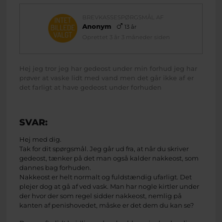
BREVKASSESPØRGSMÅL AF
Anonym
13 år
Oprettet 3 år 3 måneder siden
Hej jeg tror jeg har gedeost under min forhud jeg har
prøver at vaske lidt med vand men det går ikke af er
det farligt at have gedeost under forhuden
SVAR:
Hej med dig.
Tak for dit spørgsmål. Jeg går ud fra, at når du skriver
gedeost, tænker på det man også kalder nakkeost, som
dannes bag forhuden.
Nakkeost er helt normalt og fuldstændig ufarligt. Det
plejer dog at gå af ved vask. Man har nogle kirtler under
der hvor der som regel sidder nakkeost, nemlig på
kanten af penishovedet, måske er det dem du kan se?