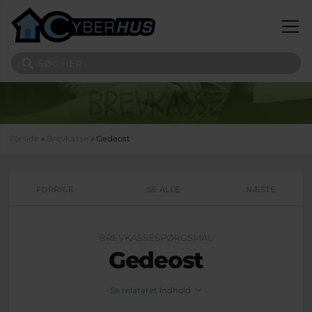
Gå til hovedindhold
Søg på sitet
Du er her
Forside
»
Brevkasse
» Gedeost
FORRIGE
SE ALLE
NÆSTE
BREVKASSESPØRGSMÅL
Gedeost
Se relateret indhold