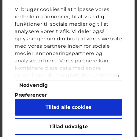
Valgmuligheder
Ja
Vi bruger cookies til at tilpasse vores
Nej
indhold og annoncer, til at vise dig
Nej, men jeg kender nogen, der har prøvet det
funktioner til sociale medier og til at
Jeg er i tvivl, om det var en seksuel kommentar
analysere vores trafik. Vi deler også
oplysninger om din brug af vores website
med vores partnere inden for sociale
medier, annonceringspartnere og
FORRIGE
NÆSTE
analysepartnere. Vores partnere kan
kombinere disse data med andre
oplysninger, du har givet dem, eller som
Skifte gymnasie
de har indsamlet fra din brug af deres
Samtykkevalg
Nødvendig
tjenester. Du samtykker til vores cookies,
Brevkassespørgsmål
#Blandet
Præferencer
Af Merve
16 år · 5 år 11 måneder siden
hvis du fortsætter med at anvende vores
hjemmeside.
Statistik
Tillad alle cookies
Hej, jeg er en pige på 16 år. Jeg er startet på en
Marketing
gymnasie som jeg har ønsket mig så længe.
Jeg havde høje forventninger, men da jeg så
Tillad udvalgte
startede og mødte min klasse faldt alt bare
sammen. Jeg har ingen at tale med. Jeg har