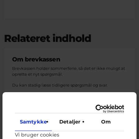
Relateret indhold
Om brevkassen
Brevkassen holder sommerferie, så det er ikke muligt at
oprette et nyt spørgsmål.
Du kan stadig læse tidligere spørgsmål og svar.
Afstemning
Samtykke
Detaljer
Om
Har du oplevet at få seksuelle kommentarer til et
billede, du har lagt op af dig selv på sociale medier?
Vi bruger cookies