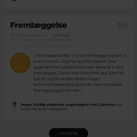
Fremlæggelse
Brevkassespørgsmål
#Blandet
Af D
15 år · 3 år 6 måneder siden
I min klasse skiftes vi til at fremlægge og det er
snart min tur. Jeg har det fint med at lave
opgaven men jeg kan slet ikke klare at vi skal
fremlægge. Det er ikke bare fordi jeg ikke har
lyst for jeg får seriøst sådan nogen
svimmelhedsanfald og bliver varm i hovedet.
Tror også jeg bliver rød i...
Jeppe, frivillig uddannet ungerådgiver hos Cyberhus
har
svaret på dette spørgsmål
VIS MERE