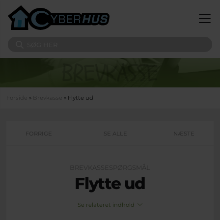
Gå til hovedindhold
Søg på sitet
Du er her
Forside
»
Brevkasse
» Flytte ud
FORRIGE
SE ALLE
NÆSTE
BREVKASSESPØRGSMÅL
Flytte ud
Se relateret indhold