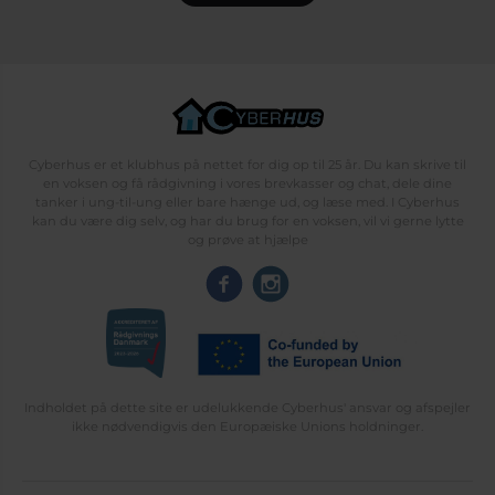
Cyberhus er et klubhus på nettet for dig op til 25 år. Du kan skrive til
en voksen og få rådgivning i vores brevkasser og chat, dele dine
tanker i ung-til-ung eller bare hænge ud, og læse med. I Cyberhus
kan du være dig selv, og har du brug for en voksen, vil vi gerne lytte
og prøve at hjælpe
Indholdet på dette site er udelukkende Cyberhus' ansvar og afspejler
ikke nødvendigvis den Europæiske Unions holdninger.