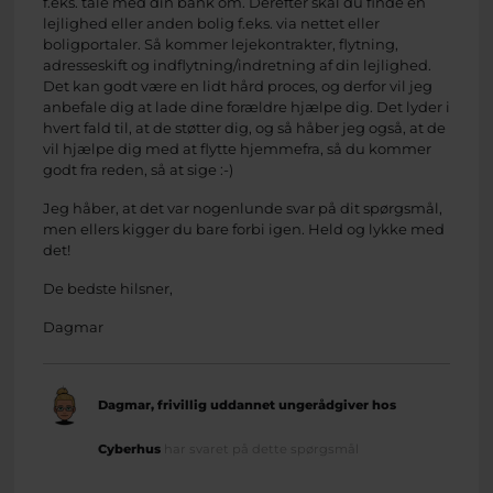
f.eks. tale med din bank om. Derefter skal du finde en
lejlighed eller anden bolig f.eks. via nettet eller
boligportaler. Så kommer lejekontrakter, flytning,
adresseskift og indflytning/indretning af din lejlighed.
Det kan godt være en lidt hård proces, og derfor vil jeg
anbefale dig at lade dine forældre hjælpe dig. Det lyder i
hvert fald til, at de støtter dig, og så håber jeg også, at de
vil hjælpe dig med at flytte hjemmefra, så du kommer
godt fra reden, så at sige :-)
Jeg håber, at det var nogenlunde svar på dit spørgsmål,
men ellers kigger du bare forbi igen. Held og lykke med
det!
De bedste hilsner,
Dagmar
Dagmar, frivillig uddannet ungerådgiver hos
Cyberhus
har svaret på dette spørgsmål