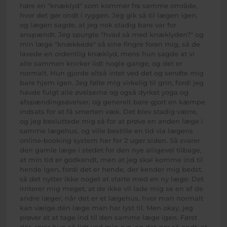
høre en "knæklyd" som kommer fra samme område,
hvor det gør ondt i ryggen. Jeg gik så til lægen igen,
og lægen sagde, at jeg nok stadig bare var for
anspændt. Jeg spurgte "hvad så med knæklyden?" og
min læge "knækkede" så sine fingre foran mig, så de
lavede en ordentlig knæklyd, mens hun sagde at vi
alle sammen knirker lidt nogle gange, og det er
normalt. Hun gjorde altså intet ved det og sendte mig
bare hjem igen. Jeg følte mig virkelig til grin, fordi jeg
havde fulgt alle øvelserne og også dyrket yoga og
afspændingsøvelser, og generelt bare gjort en kæmpe
indsats for at få smerten væk. Det blev stadig værre,
og jeg besluttede mig så for at prøve en anden læge i
samme lægehus, og ville bestille en tid via lægens
online-booking system her for 2 uger siden. Så svarer
den gamle læge i stedet for den nye alligevel tilbage,
at min tid er godkendt, men at jeg skal komme ind til
hende igen, fordi det er hende, der kender mig bedst,
så det nytter ikke noget at starte med en ny læge. Det
irriterer mig meget, at de ikke vil lade mig se en af de
andre læger, når det er et lægehus, hvor man normalt
kan vælge dén læge man har lyst til. Men okay, jeg
prøver at at tage ind til den samme læge igen. Først
dér, rører hun så lidt ved min ryg, og det gør så ondt, at