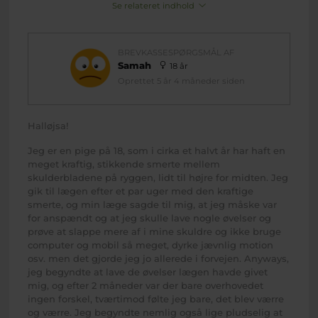
Se relateret indhold
BREVKASSESPØRGSMÅL AF
Samah
18 år
Oprettet 5 år 4 måneder siden
Halløjsa!
Jeg er en pige på 18, som i cirka et halvt år har haft en
meget kraftig, stikkende smerte mellem
skulderbladene på ryggen, lidt til højre for midten. Jeg
gik til lægen efter et par uger med den kraftige
smerte, og min læge sagde til mig, at jeg måske var
for anspændt og at jeg skulle lave nogle øvelser og
prøve at slappe mere af i mine skuldre og ikke bruge
computer og mobil så meget, dyrke jævnlig motion
osv. men det gjorde jeg jo allerede i forvejen. Anyways,
jeg begyndte at lave de øvelser lægen havde givet
mig, og efter 2 måneder var der bare overhovedet
ingen forskel, tværtimod følte jeg bare, det blev værre
og værre. Jeg begyndte nemlig også lige pludselig at