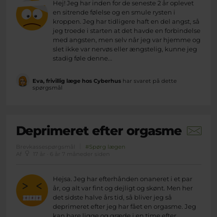
Hej! Jeg har inden for de seneste 2 år oplevet
en sitrende følelse og en smule rysten i
kroppen. Jeg har tidligere haft en del angst, så
jeg troede i starten at det havde en forbindelse
med angsten, men selv når jeg var hjemme og
slet ikke var nervøs eller ængstelig, kunne jeg
stadig føle denne...
Eva, frivillig læge hos Cyberhus
har svaret på dette
spørgsmål
Deprimeret efter orgasme
Brevkassespørgsmål
#Spørg lægen
Af
17 år · 6 år 7 måneder siden
Hejsa. Jeg har efterhånden onaneret i et par
år, og alt var fint og dejligt og skønt. Men her
det sidste halve års tid, så bliver jeg så
deprimeret efter jeg har fået en orgasme. Jeg
kan bare ligge og græde i en time efter,