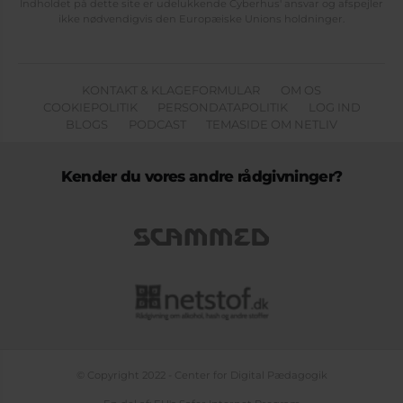
Indholdet på dette site er udelukkende Cyberhus' ansvar og afspejler
ikke nødvendigvis den Europæiske Unions holdninger.
KONTAKT & KLAGEFORMULAR
OM OS
COOKIEPOLITIK
PERSONDATAPOLITIK
LOG IND
BLOGS
PODCAST
TEMASIDE OM NETLIV
Kender du vores andre rådgivninger?
© Copyright 2022 - Center for Digital Pædagogik