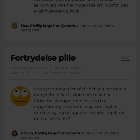
selvom jeg ikke har nogen idé om hvorfor. Det
er så frusterende, fordi...
Lise, frivillig læge hos Cyberhus
har svaret på dette
spørgsmål
Fortrydelse pille
Brevkassespørgsmål
#Spørg lægen
Af Klara
15 år · 3 år 5 måneder siden
Hey cyberhus jeg forstår ik helt jeg har hørt at
fortrydelse piller ik virker når man har
frigivelse af ægget men hvis jeg har
æggeløsning ca samme dag som jeg har
samleje og jeg så tager en fortrydelse pille vil
den så ikke virke?
Bircan, frivillig læge hos Cyberhus
har svaret på dette
spørgsmål