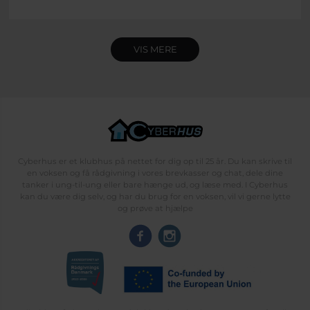
VIS MERE
Cyberhus er et klubhus på nettet for dig op til 25 år. Du kan skrive til
en voksen og få rådgivning i vores brevkasser og chat, dele dine
tanker i ung-til-ung eller bare hænge ud, og læse med. I Cyberhus
kan du være dig selv, og har du brug for en voksen, vil vi gerne lytte
og prøve at hjælpe