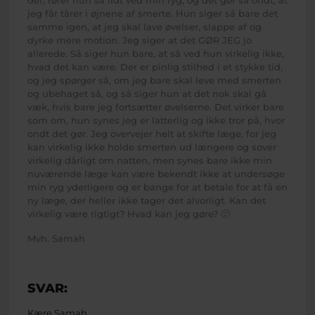
jeg får tårer i øjnene af smerte. Hun siger så bare det
samme igen, at jeg skal lave øvelser, slappe af og
dyrke mere motion. Jeg siger at det GØR JEG jo
allerede. Så siger hun bare, at så ved hun virkelig ikke,
hvad det kan være. Der er pinlig stilhed i et stykke tid,
og jeg spørger så, om jeg bare skal leve med smerten
og ubehaget så, og så siger hun at det nok skal gå
væk, hvis bare jeg fortsætter øvelserne. Det virker bare
som om, hun synes jeg er latterlig og ikke tror på, hvor
ondt det gør. Jeg overvejer helt at skifte læge, for jeg
kan virkelig ikke holde smerten ud længere og sover
virkelig dårligt om natten, men synes bare ikke min
nuværende læge kan være bekendt ikke at undersøge
min ryg yderligere og er bange for at betale for at få en
ny læge, der heller ikke tager det alvorligt. Kan det
virkelig være rigtigt? Hvad kan jeg gøre? 🙁
Mvh. Samah
SVAR:
Kære Samah