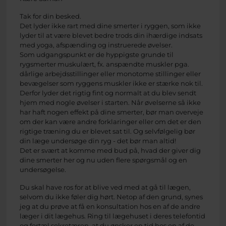
Tak for din besked.
Det lyder ikke rart med dine smerter i ryggen, som ikke
lyder til at være blevet bedre trods din ihærdige indsats
med yoga, afspænding og instruerede øvelser.
Som udgangspunkt er de hyppigste grunde til
rygsmerter muskulært, fx. anspændte muskler pga.
dårlige arbejdsstillinger eller monotome stillinger eller
bevægelser som ryggens muskler ikke er stærke nok til.
Derfor lyder det rigtig fint og normalt at du blev sendt
hjem med nogle øvelser i starten. Når øvelserne så ikke
har haft nogen effekt på dine smerter, bør man overveje
om der kan være andre forklaringer eller om det er den
rigtige træning du er blevet sat til. Og selvfølgelig bør
din læge undersøge din ryg - det bør man altid!
Det er svært at komme med bud på, hvad der giver dig
dine smerter her og nu uden flere spørgsmål og en
undersøgelse.
Du skal have ros for at blive ved med at gå til lægen,
selvom du ikke føler dig hørt. Netop af den grund, synes
jeg at du prøve at få en konsultation hos en af de andre
læger i dit lægehus. Ring til lægehuset i deres telefontid
og fortæl sekretæren, at du ønsker en tid hos en af de