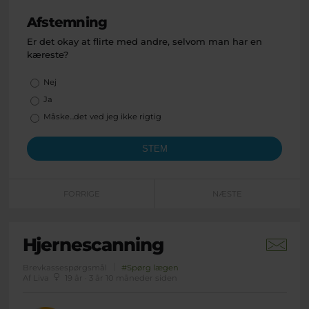
Afstemning
Er det okay at flirte med andre, selvom man har en
kæreste?
Valgmuligheder
Nej
Ja
Måske...det ved jeg ikke rigtig
FORRIGE
NÆSTE
Hjernescanning
Brevkassespørgsmål
#Spørg lægen
Af Liva
19 år · 3 år 10 måneder siden