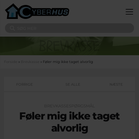
Gå til hovedindhold
Søg på sitet
Du er her
Forside
»
Brevkasse
» Føler mig ikke taget alvorlig
FORRIGE
SE ALLE
NÆSTE
BREVKASSESPØRGSMÅL
Føler mig ikke taget
alvorlig