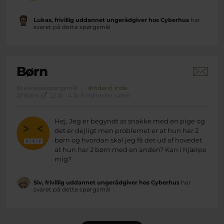
Lukas, frivillig uddannet ungerådgiver hos Cyberhus
har
svaret på dette spørgsmål
Børn
Brevkassespørgsmål
#Inderst inde
Af Børn
22 år · 4 år 6 måneder siden
Hej, Jeg er begyndt at snakke med en pige og
det er dejligt men problemet er at hun har 2
børn og hvordan skal jeg få det ud af hovedet
at hun har 2 børn med en anden? Kan i hjælpe
mig?
Siv, frivillig uddannet ungerådgiver hos Cyberhus
har
svaret på dette spørgsmål