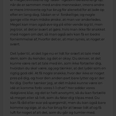
når de er sammen med andre mennesker, imens andre
er mere introverte og har brug for alenetid for at lade op
efter en lang dag. Sådan er vi forskellige, og nogle
gange ville man måske ønske, at man var anderledes.
Meget kan man også øve sig på eller vende sig til, men
jeg tror, at det er svært at gøre, hvis man ikke får snakket
med nogen om det, så man også selv kan få en bedre
fornemmelse af, hvorfor det er, at man synes, at noget er
svært.
Det lyder til, at det lige nu er lidt for svært at tale med
dem, som du kender, og det er okay. Du skriver, at det
kunne være rart at tale med én, som ikke fortæller dig,
hvordan du skal være, og jeg tænker, at det lyder som en
rigtig god idé. At få nogle snakke, hvor der ikke er noget
pres på dig, og hvor den anden part bare lytter og er der
for dig. Derfor tænker jeg, at det måske kunne være en
idé at komme forbi vores 1-1 chat? Her sidder vores
rådgivere klar, og det er helt anonymt, så du kan fortælle
så meget eller så lidt, som du føler dig tilpas med. Du
kan få råd eller svar på spørgsmål, men du kan også bare
komme og sige, at du har brug for at læsse lidt af og få
luft for noget af alt det, som du går og tumler med.