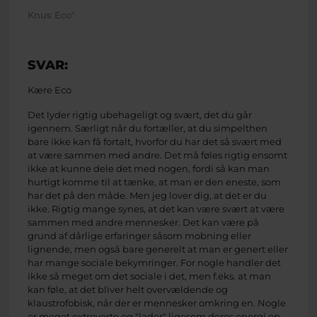
Knus Eco"
SVAR:
Kære Eco
Det lyder rigtig ubehageligt og svært, det du går
igennem. Særligt når du fortæller, at du simpelthen
bare ikke kan få fortalt, hvorfor du har det så svært med
at være sammen med andre. Det må føles rigtig ensomt
ikke at kunne dele det med nogen, fordi så kan man
hurtigt komme til at tænke, at man er den eneste, som
har det på den måde. Men jeg lover dig, at det er du
ikke. Rigtig mange synes, at det kan være svært at være
sammen med andre mennesker. Det kan være på
grund af dårlige erfaringer såsom mobning eller
lignende, men også bare generelt at man er genert eller
har mange sociale bekymringer. For nogle handler det
ikke så meget om det sociale i det, men f.eks. at man
kan føle, at det bliver helt overvældende og
klaustrofobisk, når der er mennesker omkring en. Nogle
er meget extroverte og "lader" ligesom deres energi op,