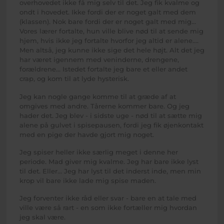
overhovedet ikke få mig selv til det. Jeg fik kvalme og
ondt i hovedet. Ikke fordi der er noget galt med dem
(klassen). Nok bare fordi der er noget galt med mig...
Vores lærer fortalte, hun ville blive nød til at sende mig
hjem, hvis ikke jeg fortalte hvorfor jeg altid er alene....
Men altså, jeg kunne ikke sige det hele højt. Alt det jeg
har været igennem med veninderne, drengene,
forældrene... Istedet fortalte jeg bare et eller andet
crap, og kom til at lyde hysterisk.
Jeg kan nogle gange komme til at græde af at
omgives med andre. Tårerne kommer bare. Og jeg
hader det. Jeg blev - i sidste uge - nød til at sætte mig
alene på gulvet i spisepausen, fordi jeg fik øjenkontakt
med en pige der havde gjort mig noget.
Jeg spiser heller ikke særlig meget i denne her
periode. Mad giver mig kvalme. Jeg har bare ikke lyst
til det. Eller... Jeg har lyst til det inderst inde, men min
krop vil bare ikke lade mig spise maden.
Jeg forventer ikke råd eller svar - bare en at tale med
ville være så rart - en som ikke fortæller mig hvordan
jeg skal være.