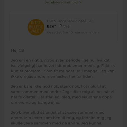
Se relateret indhold
BREVKASSESPØRGSMÅL AF
Eco"
14 år
Oprettet 5 år 10 måneder siden
Hej CB
Jeg er i en rigtig, rigtig svær periode lige nu, hvilket
(selvfølgelig) har hevet lidt problemer med sig. Faktisk
kun ét problem... Som tit munder ud I mange. Jeg kan
ikke omgås andre mennesker her for tiden.
Jeg er bare ikke god nok, stærk nok, flot nok, til at
være sammen med andre. Jeg stiller mig alene, når vi
har frikvarter. Der står jeg, bleg, med skuldrene oppe
om ørerne og bange øjne.
Jeg bliver altid så angst af at være sammen med
andre. Min lærer kom hen til mig, og fortalte mig jeg
skulle være sammen med de andre. Jeg kunne