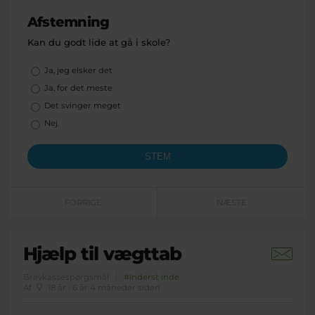
Afstemning
Kan du godt lide at gå i skole?
Valgmuligheder
Ja, jeg elsker det
Ja, for det meste
Det svinger meget
Nej.
FORRIGE
NÆSTE
Hjælp til vægttab
Brevkassespørgsmål
#Inderst inde
Af
18 år · 6 år 4 måneder siden