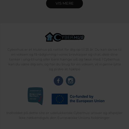
VIS MERE
Cyberhus er et klubhus på nettet for dig op til 25 år. Du kan skrive til
en voksen og få rådgivning i vores brevkasser og chat, dele dine
tanker i ung-til-ung eller bare hænge ud, og læse med. I Cyberhus
kan du være dig selv, og har du brug for en voksen, vil vi gerne lytte
og prøve at hjælpe
Indholdet på dette site er udelukkende Cyberhus' ansvar og afspejler
ikke nødvendigvis den Europæiske Unions holdninger.