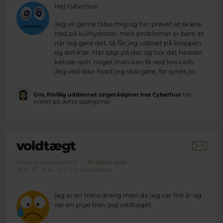
Hej cyberhus
Jeg vil gerne tabe mig og har prøvet at skære
ned på kulhydrater, men problemet er bare at
når jeg gøre det, så får jeg udslæt på kroppen
og det klør. Har søgt på det og tror det hedder
ketose rash, noget man kan få ved low carb.
Jeg ved ikke hvad jeg skal gøre, for synes jo...
Gro, frivillig uddannet ungerådgiver hos Cyberhus
har
svaret på dette spørgsmål
voldtægt
Brevkassespørgsmål
#Inderst inde
Af m
13 år · 3 år 1 måned siden
jeg er en trans dreng men da jeg var fire år og
var en pige blev jeg voldtaget.