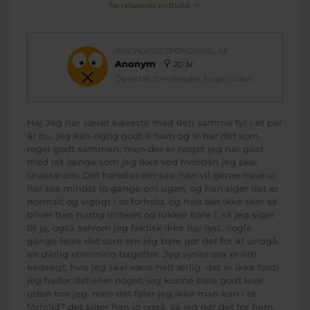
Se relateret indhold
BREVKASSESPØRGSMÅL AF
Anonym
20 år
Oprettet 10 måneder 3 uger siden
Hej Jeg har været kæreste med den samme fyr i et par
år nu. jeg kan rigtig godt li ham og vi har det som
regel godt sammen, men der er noget jeg har gået
med ret længe som jeg ikke ved hvordan jeg skal
snakke om. Det handler om sex. han vil gerne have vi
har sex mindst to gange om ugen, og han siger det er
normalt og vigtigt i et forhold. og hvis det ikke sker så
bliver han hurtig irriteret og lukker bare i. så jeg siger
tit ja, også selvom jeg faktisk ikke har lyst. nogle
gange føles det som om jeg bare gør det for at undgå
en dårlig stemning bagefter. Jeg synes sex er lidt
kedeligt, hvis jeg skal være helt ærlig. det er ikke fordi
jeg hader det eller noget, jeg kunne bare godt leve
uden tror jeg. men det føler jeg ikke man kan i et
forhold? det siger han jo også. så jeg gør det for ham,