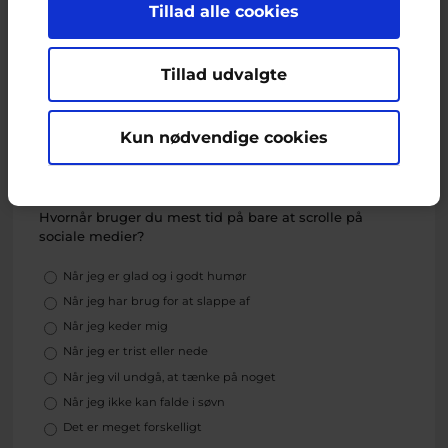
hjemmeside.
Statistik
Tillad alle cookies
Marketing
Tillad udvalgte
Relateret indhold
Kun nødvendige cookies
Afstemning
Hvornår bruger du mest tid på bare at scrolle på
sociale medier?
Valgmuligheder
Når jeg er glad og i godt humør
Når jeg har brug for at slappe af
Når jeg keder mig
Når jeg er trist eller nede
Når jeg vil undgå, at tænke på noget
Når jeg ikke kan falde i søvn
Det er meget forskelligt