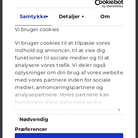
ikke havde lyst til.
Med venlig hilsen.
Samtykke
Detaljer
Om
Rådgiver i chatteamet.
Vi bruger cookies
Vi bruger cookies til at tilpasse vores
indhold og annoncer, til at vise dig
funktioner til sociale medier og til at
analysere vores trafik. Vi deler også
oplysninger om din brug af vores website
med vores partnere inden for sociale
medier, annonceringspartnere og
analysepartnere. Vores partnere kan
kombinere disse data med andre
oplysninger, du har givet dem, eller som
Rådgiver i Chat-team Viborg
har svaret på dette
de har indsamlet fra din brug af deres
Samtykkevalg
Nødvendig
tjenester. Du samtykker til vores cookies,
spørgsmål
Præferencer
hvis du fortsætter med at anvende vores