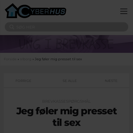
Gå til hovedindhold
Søg på sitet
Du er her
Forside
»
Viborg
» Jeg føler mig presset til sex
FORRIGE
SE ALLE
NÆSTE
BREVKASSESPØRGSMÅL
Jeg føler mig presset
til sex