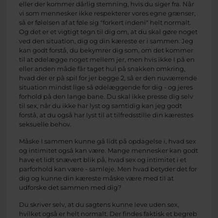
eller der kommer dårlig stemning, hvis du siger fra. Når
vi som mennesker ikke respekterer vores egne grænser,
så er følelsen af at føle sig "forkert indeni" helt normalt.
Og det er et vigtigt tegn til dig om, at du skal gøre noget
ved den situation, dig og din kæreste er i sammen. Jeg
kan godt forstå, du bekymrer dig som, om det kommer
til at ødelægge noget mellem jer, men hvis ikke I på en
eller anden måde får taget hul på snakken omkring,
hvad der er på spil for jer begge 2, så er den nuværrende
situation mindst lige så ødelæggende for dig - og jeres
forhold på den lange bane. Du skal ikke presse dig selv
til sex, når du ikke har lyst og samtidig kan jeg godt
forstå, at du også har lyst til at tilfredsstille din kærestes
seksuelle behov.
Måske I sammen kunne gå lidt på opdagelse i, hvad sex
og intimitet også kan være. Mange mennesker kan godt
have et lidt snævert blik på, hvad sex og intimitet i et
parforhold kan være - samleje. Men hvad betyder det for
dig og kunne din kæreste måske være med til at
udforske det sammen med dig?
Du skriver selv, at du sagtens kunne leve uden sex,
hvilket også er helt normalt. Der findes faktisk et begreb