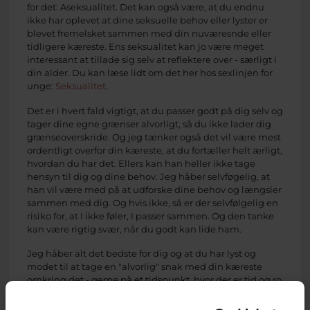
for det: Aseksualitet. Det kan også være, at du endnu
ikke har oplevet at dine seksuelle behov eller lyster er
blevet fremelsket sammen med din nuværesnde eller
tidligere kæreste. Ens seksualitet kan jo være meget
interessant at tillade sig selv at reflektere over - særligt i
din alder. Du kan læse lidt om det her hos sexlinjen for
unge:
Seksualitet
.
Det er i hvert fald vigtigt, at du passer godt på dig selv og
tager dine egne grænser alvorligt, så du ikke lader dig
grænseoverskride. Og jeg tænker også det vil være mest
ordentligt overfor din kæreste, at du fortæller helt ærligt,
hvordan du har det. Ellers kan han heller ikke tage
hensyn til dig og dine behov. Jeg håber selvføgelig, at
han vil være med på at udforske dine behov og længsler
sammen med dig. Og hvis ikke, så er der selvfølgelig en
risiko for, at I ikke føler, I passer sammen. Og den tanke
kan være rigtig svær, når du godt kan lide ham.
Jeg håber alt det bedste for dig og at du har lyst og
modet til at tage en "alvorlig" snak med din kæreste
omkring det - gerne på et tidspunkt, hvor der er tid og ro
til det, så det ikke sker i forbindelse med en evt.
afvisning eller efter du lige har gjort noget, nu faktisk