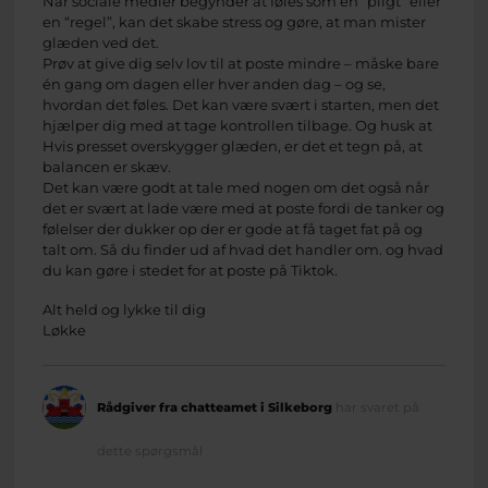
Når sociale medier begynder at føles som en “pligt” eller
en “regel”, kan det skabe stress og gøre, at man mister
glæden ved det.
Prøv at give dig selv lov til at poste mindre – måske bare
én gang om dagen eller hver anden dag – og se,
hvordan det føles. Det kan være svært i starten, men det
hjælper dig med at tage kontrollen tilbage. Og husk at
Hvis presset overskygger glæden, er det et tegn på, at
balancen er skæv.
Det kan være godt at tale med nogen om det også når
det er svært at lade være med at poste fordi de tanker og
følelser der dukker op der er gode at få taget fat på og
talt om. Så du finder ud af hvad det handler om. og hvad
du kan gøre i stedet for at poste på Tiktok.
Alt held og lykke til dig
Løkke
Rådgiver fra chatteamet i Silkeborg
har svaret på
dette spørgsmål