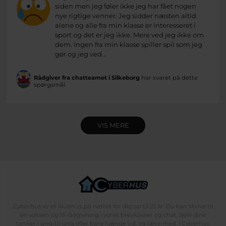
siden men jeg føler ikke jeg har fået nogen
nye rigtige venner. Jeg sidder næsten altid
alene og alle fra min klasse er interesseret i
sport og det er jeg ikke. Mere ved jeg ikke om
dem. Ingen fra min klasse spiller spil som jeg
gør og jeg ved...
Rådgiver fra chatteamet i Silkeborg
har svaret på dette
spørgsmål
VIS MERE
Cyberhus er et klubhus på nettet for dig op til 25 år. Du kan skrive til
en voksen og få rådgivning i vores brevkasser og chat, dele dine
tanker i ung-til-ung eller bare hænge ud, og læse med. I Cyberhus