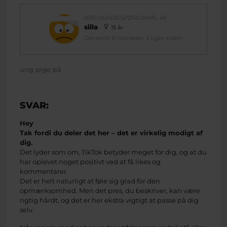
BREVKASSESPØRGSMÅL AF
silla
15 år
Oprettet 8 måneder 2 uger siden
ung pige på
SVAR:
He
y
T
ak fordi du deler det her – det er virkelig modigt af
dig.
Det lyder som om, TikTok betyder meget for dig, og at du
har oplevet noget positivt ved at få likes og
kommentarer.
Det er helt naturligt at føle sig glad for den
opmærksomhed. Men det pres, du beskriver, kan være
rigtig hårdt, og det er her ekstra vigtigt at passe på dig
selv.