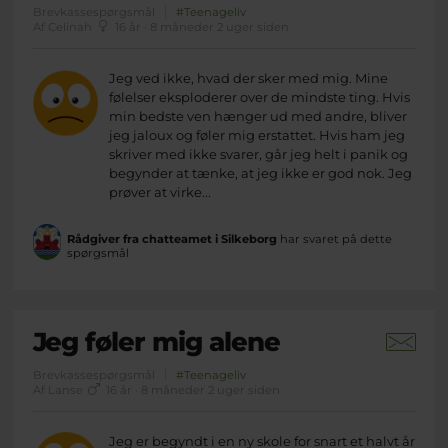
Brevkassespørgsmål
#Teenageliv
Af Celinah
16 år · 8 måneder 2 uger siden
Jeg ved ikke, hvad der sker med mig. Mine
følelser eksploderer over de mindste ting. Hvis
min bedste ven hænger ud med andre, bliver
jeg jaloux og føler mig erstattet. Hvis ham jeg
skriver med ikke svarer, går jeg helt i panik og
begynder at tænke, at jeg ikke er god nok. Jeg
prøver at virke...
Rådgiver fra chatteamet i Silkeborg
har svaret på dette
spørgsmål
Jeg føler mig alene
Brevkassespørgsmål
#Teenageliv
Af Lanse
16 år · 8 måneder 2 uger siden
Jeg er begyndt i en ny skole for snart et halvt år