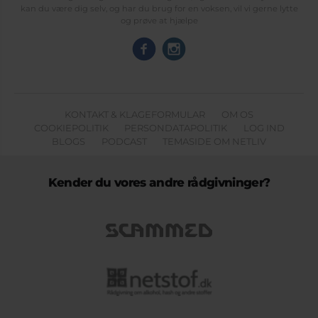
kan du være dig selv, og har du brug for en voksen, vil vi gerne lytte
og prøve at hjælpe
KONTAKT & KLAGEFORMULAR
OM OS
COOKIEPOLITIK
PERSONDATAPOLITIK
LOG IND
BLOGS
PODCAST
TEMASIDE OM NETLIV
Kender du vores andre rådgivninger?