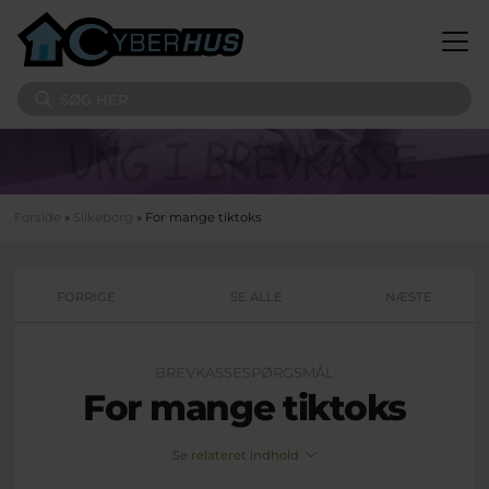
Gå til hovedindhold
Søg på sitet
Du er her
Forside
»
Silkeborg
» For mange tiktoks
FORRIGE
SE ALLE
NÆSTE
BREVKASSESPØRGSMÅL
For mange tiktoks
Se relateret indhold