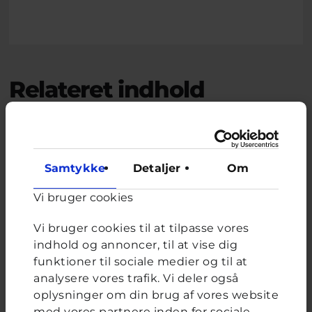
Relateret indhold
Afstemning
Hvem taler du med, om sex og tanker om sex?
Samtykke
Detaljer
Om
Valgmuligheder
Min kæreste
Vi bruger cookies
Venner/Veninde
Forældre
Vi bruger cookies til at tilpasse vores
Bror/Søster
indhold og annoncer, til at vise dig
Andre
funktioner til sociale medier og til at
Ingen
analysere vores trafik. Vi deler også
oplysninger om din brug af vores website
med vores partnere inden for sociale