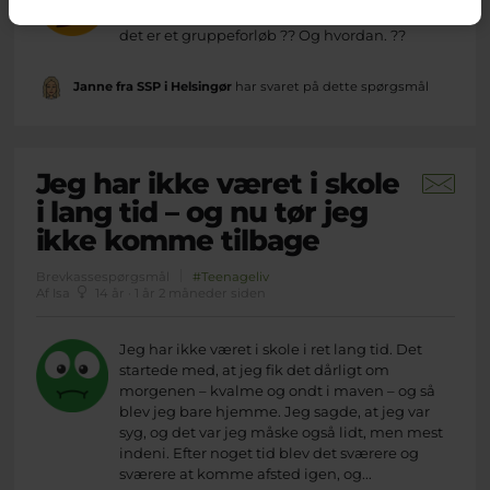
med det .. findes der hjælp til dette uden at
det er et gruppeforløb ?? Og hvordan. ??
Janne fra SSP i Helsingør
har svaret på dette spørgsmål
Jeg har ikke været i skole
i lang tid – og nu tør jeg
ikke komme tilbage
Brevkassespørgsmål
#Teenageliv
Af Isa
14 år · 1 år 2 måneder siden
Jeg har ikke været i skole i ret lang tid. Det
startede med, at jeg fik det dårligt om
morgenen – kvalme og ondt i maven – og så
blev jeg bare hjemme. Jeg sagde, at jeg var
syg, og det var jeg måske også lidt, men mest
indeni. Efter noget tid blev det sværere og
sværere at komme afsted igen, og...