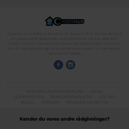
Cyberhus er et klubhus på nettet for dig op til 25 år. Du kan skrive til
en voksen og få rådgivning i vores brevkasser og chat, dele dine
tanker i ung-til-ung eller bare hænge ud, og læse med. I Cyberhus
kan du være dig selv, og har du brug for en voksen, vil vi gerne lytte
og prøve at hjælpe
KONTAKT & KLAGEFORMULAR
OM OS
COOKIEPOLITIK
PERSONDATAPOLITIK
LOG IND
BLOGS
PODCAST
TEMASIDE OM NETLIV
Kender du vores andre rådgivninger?