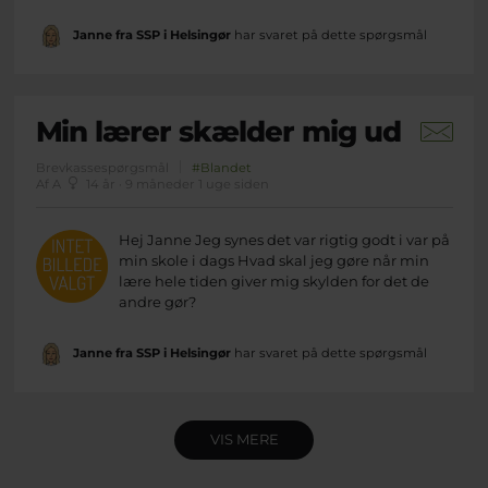
Janne fra SSP i Helsingør
har svaret på dette spørgsmål
Min lærer skælder mig ud
Brevkassespørgsmål
#Blandet
Af A
14 år · 9 måneder 1 uge siden
Hej Janne Jeg synes det var rigtig godt i var på
min skole i dags Hvad skal jeg gøre når min
lære hele tiden giver mig skylden for det de
andre gør?
Janne fra SSP i Helsingør
har svaret på dette spørgsmål
VIS MERE