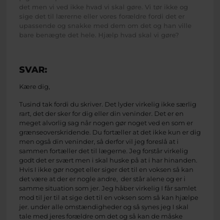
det men vi ved ikke hvad vi skal gøre. Vi tør ikke og
sige det til lærerne eller vores forældre fordi det er
upassende og snakke med dem om det og han ville
bare benægte det hele. Hjælp hvad skal vi gøre?
SVAR:
Kære dig,
Tusind tak fordi du skriver. Det lyder virkelig ikke særlig
rart, det der sker for dig eller din veninder. Det er en
meget alvorlig sag når nogen gør noget ved en som er
grænseoverskridende. Du fortæller at det ikke kun er dig
men også din veninder, så derfor vil jeg foreslå at i
sammen fortæller det til lægerne. Jeg forstår virkelig
godt det er svært men i skal huske på at i har hinanden.
Hvis I ikke gør noget eller siger det til en voksen så kan
det være at der er nogle andre, der står alene og er i
samme situation som jer. Jeg håber virkelig I får samlet
mod til jer til at sige det til en voksen som så kan hjælpe
jer. under alle omstændigheder og så synes jeg I skal
tale med jeres forældre om det og så kan de måske