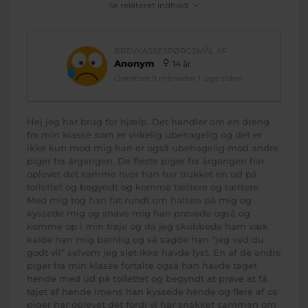
Se relateret indhold
BREVKASSESPØRGSMÅL AF
Anonym
14 år
Oprettet 9 måneder 1 uge siden
Hej jeg har brug for hjælp. Det handler om en dreng
fra min klasse som er virkelig ubehagelig og det er
ikke kun mod mig han er også ubehagelig mod andre
piger fra årgangen. De fleste piger fra årgangen har
oplevet det samme hvor han har trukket en ud på
toilettet og begyndt og komme tættere og tættere.
Med mig tog han fat rundt om halsen på mig og
kyssede mig og snave mig han prøvede også og
komme op i min trøje og da jeg skubbede ham væk
kalde han mig barnlig og så sagde han “jeg ved du
godt vil” selvom jeg slet ikke havde lyst. En af de andre
piger fra min klasse fortalte også han havde taget
hende med ud på toilettet og begyndt at prøve at få
tøjet af hende imens han kyssede hende og flere af os
piger har oplevet det fordi vi har snakket sammen om