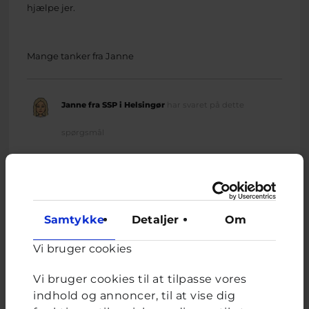
hjælpe jer.
Mange tanker fra Janne
Janne fra SSP i Helsingør
har svaret på dette
spørgsmål
Samtykke
Detaljer
Om
Relateret indhold
Vi bruger cookies
Vi bruger cookies til at tilpasse vores
Afstemning
indhold og annoncer, til at vise dig