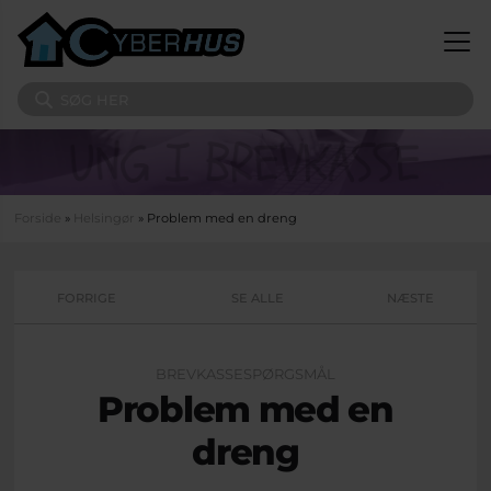
Gå til hovedindhold
Søg på sitet
Du er her
Forside
»
Helsingør
» Problem med en dreng
FORRIGE
SE ALLE
NÆSTE
BREVKASSESPØRGSMÅL
Problem med en
dreng