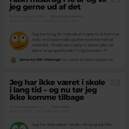
jeg gerne ud af det
Brevkassespørgsmål
#Fremtidsdrømme
Af Emil
27 år · 4 måneder 3 uger siden
Jeg har brug for individuel hjælp til at komme
ned i mit hashmisbrug eller komme helt af
med det .. findes der hjælp til dette uden at
det er et gruppeforløb ?? Og hvordan. ??
Janne fra SSP i Helsingør
har svaret på dette spørgsmål
Jeg har ikke været i skole
i lang tid – og nu tør jeg
ikke komme tilbage
Brevkassespørgsmål
#Teenageliv
Af Isa
14 år · 1 år 2 måneder siden
Jeg har ikke været i skole i ret lang tid. Det