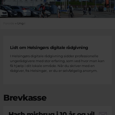
Du er her
Forside
» Ung i
Lidt om Helsingørs digitale rådgivning
I Helsingørs digitale rådgivning sidder professionelle
ungerådgivere med stor erfaring, som ved hvor man kan
få hjælp i dit lokale område. Når du skriver med en
rådgiver, fra Helsingør, er du er selvfølgelig anonym.
Brevkasse
Hash misbrug i 10 år og vil