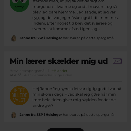
startede med, at jeg fik det dårligt om
morgenen – kvalme og ondt i maven – og så
blev jeg bare hjemme. Jeg sagde, at jeg var
syg, og det var jeg måske også lidt, men mest
indeni. Efter noget tid blev det sværere og
sværere at komme afsted igen, og...
Janne fra SSP i Helsingør
har svaret på dette spørgsmål
Min lærer skælder mig ud
Brevkassespørgsmål
#Blandet
Af A
14 år · 9 måneder 1 uge siden
Hej Janne Jeg synes det var rigtig godt i var på
min skole i dags Hvad skal jeg gøre når min
lære hele tiden giver mig skylden for det de
andre gør?
Janne fra SSP i Helsingør
har svaret på dette spørgsmål