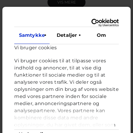
VIS MERE
Her kan du stille spørgsmål til rådgivere fra Helsingør. Vi
svarer indenfor 10 dage.
Samtykke
Detaljer
Om
Rådgiverne i den her brevkasse arbejder alle i Helsingør
Vi bruger cookies
kommune. De ved rigtig meget om hvordan du får
hjælp i Helsingør, men ikke så meget om andre
kommuner.
Vi bruger cookies til at tilpasse vores
indhold og annoncer, til at vise dig
Opret spørgsmål
funktioner til sociale medier og til at
analysere vores trafik. Vi deler også
oplysninger om din brug af vores website
med vores partnere inden for sociale
Find hjælp i Helsingør og omegn
medier, annonceringspartnere og
analysepartnere. Vores partnere kan
Her kan du finde en oversigt med kontaktoplysninger
kombinere disse data med andre
på nogle af de lokale rådgivninger i Helsingør.
oplysninger, du har givet dem, eller som
Se alle tilbud
de har indsamlet fra din brug af deres
Samtykkevalg