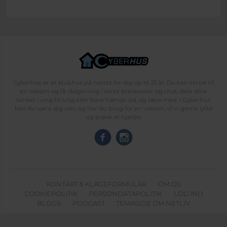
Cyberhus er et klubhus på nettet for dig op til 25 år. Du kan skrive til
en voksen og få rådgivning i vores brevkasser og chat, dele dine
tanker i ung-til-ung eller bare hænge ud, og læse med. I Cyberhus
kan du være dig selv, og har du brug for en voksen, vil vi gerne lytte
og prøve at hjælpe
KONTAKT & KLAGEFORMULAR
OM OS
COOKIEPOLITIK
PERSONDATAPOLITIK
LOG IND
BLOGS
PODCAST
TEMASIDE OM NETLIV