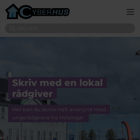
Gå til hovedindhold
Søg på sitet
Skriv med en lokal
rådgiver
Her kan du skrive helt anonymt med
ungerådgivere fra Helsingør.