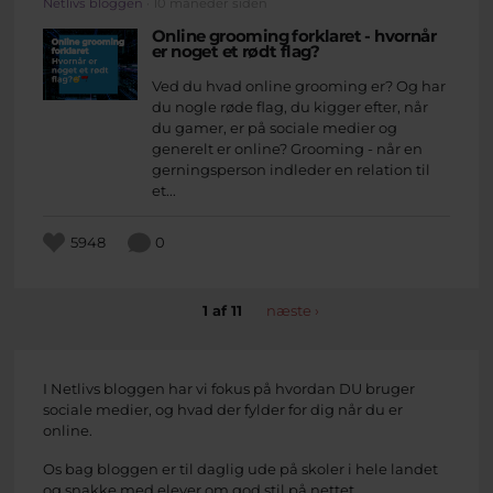
Netlivs bloggen
· 10 måneder siden
Online grooming forklaret - hvornår
er noget et rødt flag?
Ved du hvad online grooming er? Og har
du nogle røde flag, du kigger efter, når
du gamer, er på sociale medier og
generelt er online? Grooming - når en
gerningsperson indleder en relation til
et...
5948
0
1 af 11
næste ›
I Netlivs bloggen har vi fokus på hvordan DU bruger
sociale medier, og hvad der fylder for dig når du er
online.
Os bag bloggen er til daglig ude på skoler i hele landet
og snakke med elever om god stil på nettet.