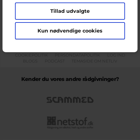
Tillad udvalgte
Indholdet på dette site er udelukkende Cyberhus' ansvar og afspejler
ikke nødvendigvis den Europæiske Unions holdninger.
Kun nødvendige cookies
KONTAKT & KLAGEFORMULAR
OM OS
COOKIEPOLITIK
PERSONDATAPOLITIK
LOG IND
BLOGS
PODCAST
TEMASIDE OM NETLIV
Kender du vores andre rådgivninger?