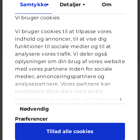
at forhindre automatiseret spam.
Samtykke
Detaljer
Om
De kan være blå, brune, grønne eller grå. De sidder midt i
hovedet og du bruger dem når du skal se - hvad er det?
*
Vi bruger cookies
Vi bruger cookies til at tilpasse vores
Udfyld feltet.
indhold og annoncer, til at vise dig
funktioner til sociale medier og til at
analysere vores trafik. Vi deler også
oplysninger om din brug af vores website
med vores partnere inden for sociale
medier, annonceringspartnere og
analysepartnere. Vores partnere kan
Cyberhus er et klubhus på nettet for dig op til 25 år. Du kan skrive til
kombinere disse data med andre
en voksen og få rådgivning i vores brevkasser og chat, dele dine
oplysninger, du har givet dem, eller som
tanker i ung-til-ung eller bare hænge ud, og læse med. I Cyberhus
de har indsamlet fra din brug af deres
kan du være dig selv, og har du brug for en voksen, vil vi gerne lytte
Samtykkevalg
Nødvendig
og prøve at hjælpe
tjenester. Du samtykker til vores cookies,
Præferencer
hvis du fortsætter med at anvende vores
hjemmeside.
Statistik
Tillad alle cookies
Marketing