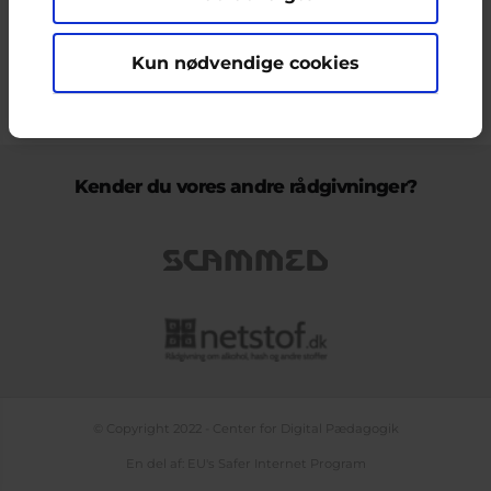
Kun nødvendige cookies
KONTAKT & KLAGEFORMULAR
OM OS
COOKIEPOLITIK
PERSONDATAPOLITIK
LOG IND
BLOGS
PODCAST
TEMASIDE OM NETLIV
Kender du vores andre rådgivninger?
© Copyright 2022 - Center for Digital Pædagogik
En del af: EU's Safer Internet Program