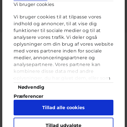
cyberhus
Vi bruger cookies
livetpånettet
livsstil
seksualitet
inderstinde
Vi bruger cookies til at tilpasse vores
teenageliv
mig&verden
indhold og annoncer, til at vise dig
funktioner til sociale medier og til at
analysere vores trafik. Vi deler også
oplysninger om din brug af vores website
med vores partnere inden for sociale
medier, annonceringspartnere og
Cyberhus er et klubhus på nettet for dig op til 25 år. Du kan skrive til
en voksen og få rådgivning i vores brevkasser og chat, dele dine
analysepartnere. Vores partnere kan
tanker i ung-til-ung eller bare hænge ud, og læse med. I Cyberhus
kombinere disse data med andre
kan du være dig selv, og har du brug for en voksen, vil vi gerne lytte
oplysninger, du har givet dem, eller som
og prøve at hjælpe
de har indsamlet fra din brug af deres
Samtykkevalg
Nødvendig
tjenester. Du samtykker til vores cookies,
Præferencer
hvis du fortsætter med at anvende vores
hjemmeside.
Statistik
Tillad alle cookies
Marketing
Indholdet på dette site er udelukkende Cyberhus' ansvar og afspejler
Tillad udvalgte
ikke nødvendigvis den Europæiske Unions holdninger.