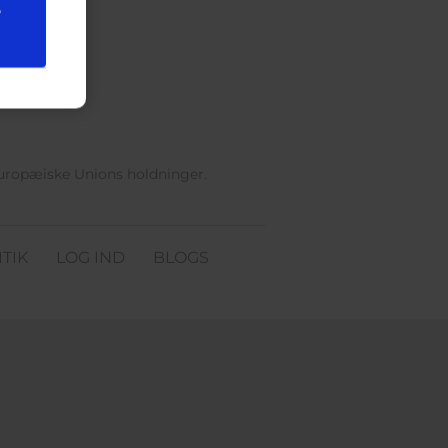
e
Europæiske Unions holdninger.
TIK
LOG IND
BLOGS