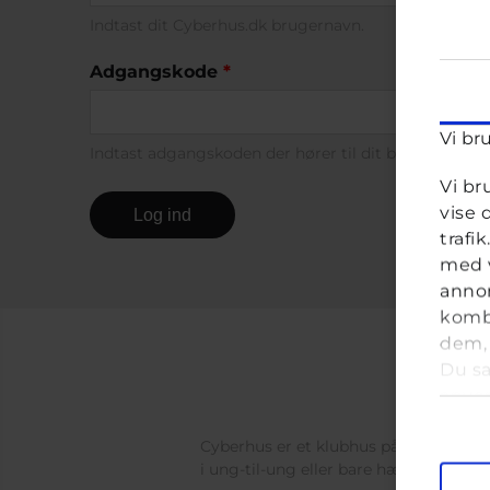
Indtast dit Cyberhus.dk brugernavn.
Adgangskode
*
Vi br
Indtast adgangskoden der hører til dit brugernavn.
Vi br
vise 
trafi
med v
annon
kombi
dem, 
Du sa
anve
Samt
Cyberhus er et klubhus på nettet for di
i ung-til-ung eller bare hænge ud, og 
M