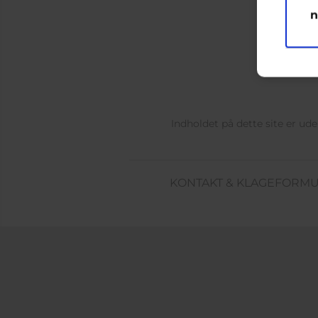
n
Indholdet på dette site er u
KONTAKT & KLAGEFORM