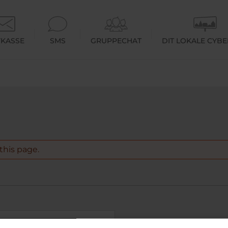
KASSE
SMS
GRUPPECHAT
DIT LOKALE CYB
this page.