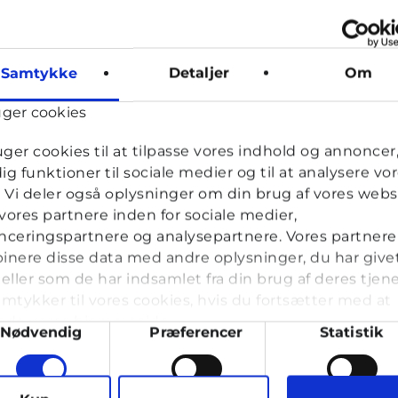
Samtykke
Detaljer
Om
uger cookies
uger cookies til at tilpasse vores indhold og annoncer, 
dig funktioner til sociale medier og til at analysere vo
k. Vi deler også oplysninger om din brug af vores webs
ores partnere inden for sociale medier,
ceringspartnere og analysepartnere. Vores partnere
nere disse data med andre oplysninger, du har give
eller som de har indsamlet fra din brug af deres tjene
mtykker til vores cookies, hvis du fortsætter med at
nde vores hjemmeside.
ykkevalg
Nødvendig
Præferencer
Statistik
g op til 25 år. Du kan skrive til en voksen og få rådgivning i vo
læse med. I Cyberhus kan du være dig selv, og har du brug for en
arketing