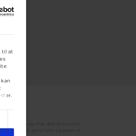
til at
res
ite
 kan
t
ster.
res brevkasser og chat, dele dine tanker
 voksen, vil vi gerne lytte og prøve at