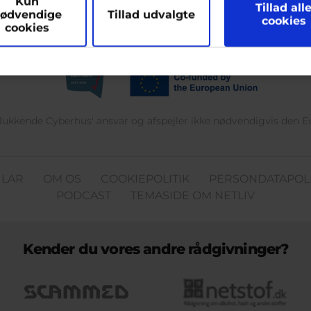
Kun
hjælpe
Tillad all
ødvendige
Tillad udvalgte
cookies
cookies
delukkende Cyberhus' ansvar og afspejler ikke nødvendigvis den 
ULAR
OM OS
COOKIEPOLITIK
PERSONDATAPOLI
PODCAST
TEMASIDE OM NETLIV
Kender du vores andre rådgivninger?