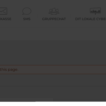
KASSE
SMS
GRUPPECHAT
DIT LOKALE CYB
this page.