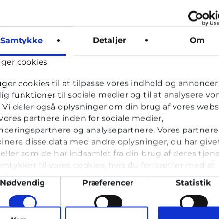
Samtykke
Detaljer
Om
uger cookies
uger cookies til at tilpasse vores indhold og annoncer, 
dig funktioner til sociale medier og til at analysere vo
k. Vi deler også oplysninger om din brug af vores webs
ores partnere inden for sociale medier,
ceringspartnere og analysepartnere. Vores partnere
nere disse data med andre oplysninger, du har give
eller som de har indsamlet fra din brug af deres tjene
mtykker til vores cookies, hvis du fortsætter med at
nde vores hjemmeside.
ykkevalg
Nødvendig
Præferencer
Statistik
g op til 25 år. Du kan skrive til en voksen og få rådgivning i vo
læse med. I Cyberhus kan du være dig selv, og har du brug for en
arketing