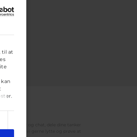
til at
res
ite
 kan
t
ster.
res brevkasser og chat, dele dine tanker
 voksen, vil vi gerne lytte og prøve at