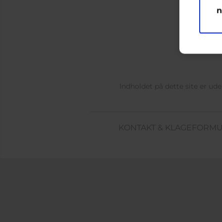
n
Indholdet på dette site er u
KONTAKT & KLAGEFORM