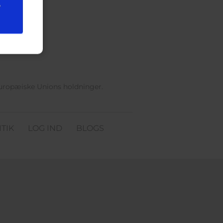
e
Europæiske Unions holdninger.
TIK
LOG IND
BLOGS