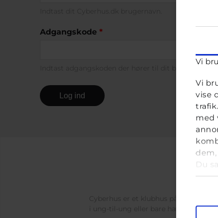
Indtast dit Cyberhus.dk brugernavn.
Adgangskode
*
Vi br
Indtast adgangskoden der hører til dit brugernavn.
Vi br
vise 
trafi
med v
annon
kombi
dem, 
Du sa
anve
Samt
Cyberhus er et klubhus på nettet for di
i ung-til-ung eller bare hænge ud, og 
M