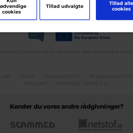
Kun
hjælpe
Tillad all
ødvendige
Tillad udvalgte
cookies
cookies
delukkende Cyberhus' ansvar og afspejler ikke nødvendigvis den 
ULAR
OM OS
COOKIEPOLITIK
PERSONDATAPOLI
PODCAST
TEMASIDE OM NETLIV
Kender du vores andre rådgivninger?