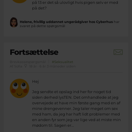
på 13 er det så ulovligt hvis pigen selv er med
på det?
Helene, frivillig uddannet ungerådgiver hos Cyberhus
har
svaret på dette spørgsmål
Fortsættelse
Brevkassespørgsmål
#Seksualitet
Af Sofia
18 år · 6 år 3 måneder siden
Hej
Jeg sendte et opslag ind her for noget tid
siden derhed lysTEN. Det omhandlede at jeg
overvejede at have min første gang med en af
mine drengevenner. Jeg taler meget om sex
med ham, da jeg har haft lidt problemer med
en anden fyr som jeg var lige ved at miste min
mødom til. Sagen er...