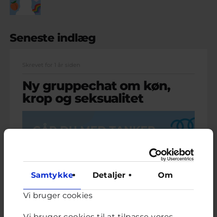
Seneste indlæg
Skrevet for 1 år siden
Ny gruppechat om køn,
krop og seksualitet
Samtykke
Detaljer
Om
Vi bruger cookies
Vi bruger cookies til at tilpasse vores