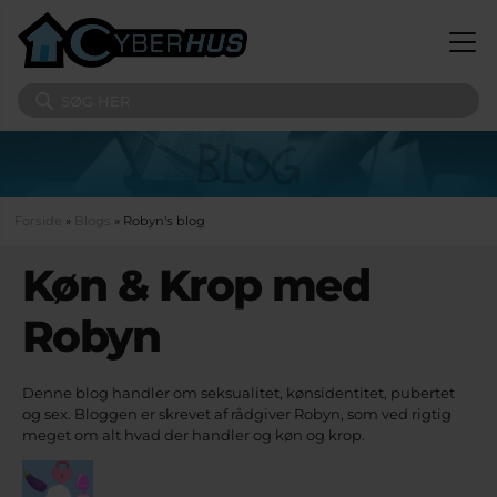
Gå til hovedindhold
Søg på sitet
Du er her
Forside
»
Blogs
» Robyn's blog
Køn & Krop med
Robyn
Denne blog handler om seksualitet, kønsidentitet, pubertet
og sex. Bloggen er skrevet af rådgiver Robyn, som ved rigtig
meget om alt hvad der handler og køn og krop.