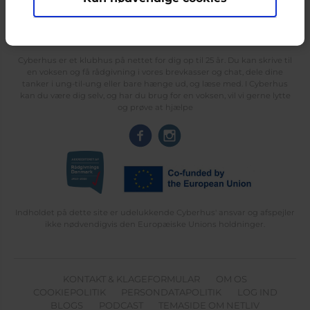
Cyberhus er et klubhus på nettet for dig op til 25 år. Du kan skrive til
en voksen og få rådgivning i vores brevkasser og chat, dele dine
tanker i ung-til-ung eller bare hænge ud, og læse med. I Cyberhus
kan du være dig selv, og har du brug for en voksen, vil vi gerne lytte
og prøve at hjælpe
Indholdet på dette site er udelukkende Cyberhus' ansvar og afspejler
ikke nødvendigvis den Europæiske Unions holdninger.
KONTAKT & KLAGEFORMULAR
OM OS
COOKIEPOLITIK
PERSONDATAPOLITIK
LOG IND
BLOGS
PODCAST
TEMASIDE OM NETLIV