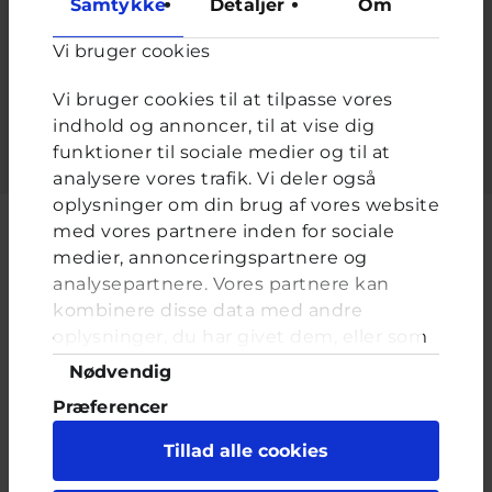
Samtykke
Detaljer
Om
Adgangskode
*
Vi bruger cookies
Indtast adgangskoden der hører til dit brugernavn.
Vi bruger cookies til at tilpasse vores
indhold og annoncer, til at vise dig
funktioner til sociale medier og til at
analysere vores trafik. Vi deler også
oplysninger om din brug af vores website
med vores partnere inden for sociale
medier, annonceringspartnere og
analysepartnere. Vores partnere kan
Cyberhus er et klubhus på nettet for dig op til 25 år. Du kan skrive til
kombinere disse data med andre
en voksen og få rådgivning i vores brevkasser og chat, dele dine
tanker i ung-til-ung eller bare hænge ud, og læse med. I Cyberhus
oplysninger, du har givet dem, eller som
kan du være dig selv, og har du brug for en voksen, vil vi gerne lytte
de har indsamlet fra din brug af deres
Samtykkevalg
Nødvendig
og prøve at hjælpe
tjenester. Du samtykker til vores cookies,
Præferencer
hvis du fortsætter med at anvende vores
hjemmeside.
Statistik
Tillad alle cookies
Marketing