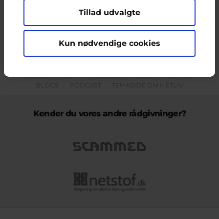
Tillad udvalgte
Indholdet på dette site er udelukkende Cyberhus' ansvar og afspejler
ikke nødvendigvis den Europæiske Unions holdninger.
Kun nødvendige cookies
KONTAKT & KLAGEFORMULAR
OM OS
COOKIEPOLITIK
PERSONDATAPOLITIK
LOG IND
BLOGS
PODCAST
TEMASIDE OM NETLIV
Kender du vores andre rådgivninger?