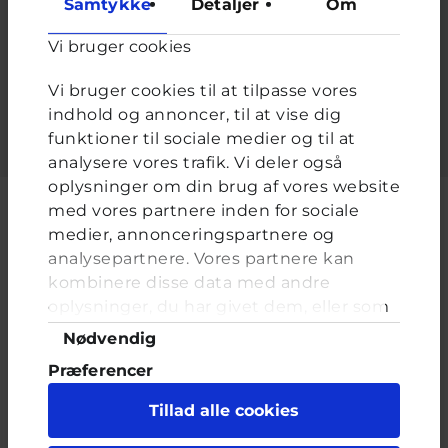
Samtykke
Detaljer
Om
Adgangskode
*
Vi bruger cookies
Indtast adgangskoden der hører til dit brugernavn.
Vi bruger cookies til at tilpasse vores
indhold og annoncer, til at vise dig
funktioner til sociale medier og til at
analysere vores trafik. Vi deler også
oplysninger om din brug af vores website
med vores partnere inden for sociale
medier, annonceringspartnere og
analysepartnere. Vores partnere kan
Cyberhus er et klubhus på nettet for dig op til 25 år. Du kan skrive til
kombinere disse data med andre
en voksen og få rådgivning i vores brevkasser og chat, dele dine
tanker i ung-til-ung eller bare hænge ud, og læse med. I Cyberhus
oplysninger, du har givet dem, eller som
kan du være dig selv, og har du brug for en voksen, vil vi gerne lytte
de har indsamlet fra din brug af deres
Samtykkevalg
Nødvendig
og prøve at hjælpe
tjenester. Du samtykker til vores cookies,
Præferencer
hvis du fortsætter med at anvende vores
hjemmeside.
Statistik
Tillad alle cookies
Marketing