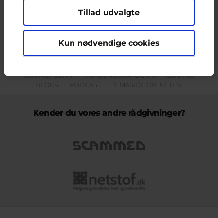
Tillad udvalgte
Indholdet på dette site er udelukkende Cyberhus' ansvar og afspejler
ikke nødvendigvis den Europæiske Unions holdninger.
Kun nødvendige cookies
KONTAKT & KLAGEFORMULAR
OM OS
COOKIEPOLITIK
PERSONDATAPOLITIK
LOG IND
BLOGS
PODCAST
TEMASIDE OM NETLIV
Kender du vores andre rådgivninger?