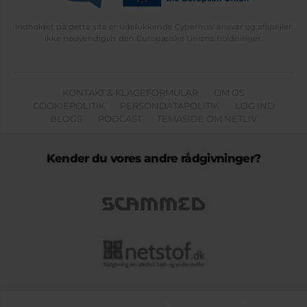
Indholdet på dette site er udelukkende Cyberhus' ansvar og afspejler
ikke nødvendigvis den Europæiske Unions holdninger.
KONTAKT & KLAGEFORMULAR
OM OS
COOKIEPOLITIK
PERSONDATAPOLITIK
LOG IND
BLOGS
PODCAST
TEMASIDE OM NETLIV
Kender du vores andre rådgivninger?