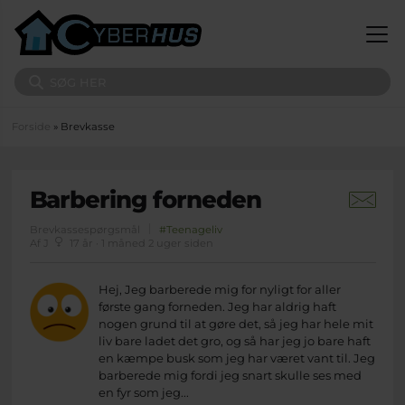
Gå til hovedindhold
Søg på sitet
Du er her
Forside
» Brevkasse
Barbering forneden
Brevkassespørgsmål
#Teenageliv
Af J
17 år · 1 måned 2 uger siden
Hej, Jeg barberede mig for nyligt for aller
første gang forneden. Jeg har aldrig haft
nogen grund til at gøre det, så jeg har hele mit
liv bare ladet det gro, og så har jeg jo bare haft
en kæmpe busk som jeg har været vant til. Jeg
barberede mig fordi jeg snart skulle ses med
en fyr som jeg...