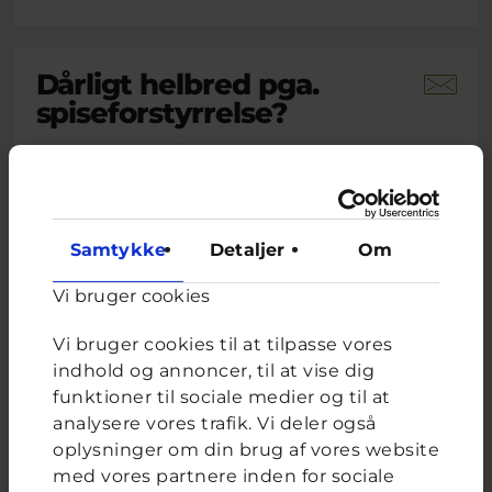
Dårligt helbred pga.
spiseforstyrrelse?
Brevkassespørgsmål
#Blandet
Af L
15 år · 1 måned 3 uger siden
På det seneste har jeg udviklet noget jeg tror
er en spiseforstyrrelse. Jeg spiser ikke
Samtykke
Detaljer
Om
morgenmad eller frokost, og kun en halv
portion aftensmad. Nogle gange ender jeg
Vi bruger cookies
med at spise et fuldt måltid og får mig selv til
at kaste op. De seneste to uger har jeg følt mig
Vi bruger cookies til at tilpasse vores
svimmel, træt, mit hjerte...
indhold og annoncer, til at vise dig
funktioner til sociale medier og til at
Lukas, frivillig uddannet ungerådgiver hos Cyberhus
har
svaret på dette spørgsmål
analysere vores trafik. Vi deler også
oplysninger om din brug af vores website
med vores partnere inden for sociale