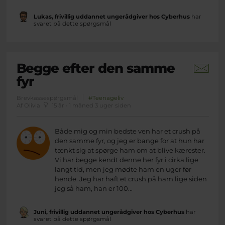
Lukas, frivillig uddannet ungerådgiver hos Cyberhus
har
svaret på dette spørgsmål
Begge efter den samme
fyr
Brevkassespørgsmål
#Teenageliv
Af Olivia
15 år · 1 måned 3 uger siden
Både mig og min bedste ven har et crush på
den samme fyr, og jeg er bange for at hun har
tænkt sig at spørge ham om at blive kærester.
Vi har begge kendt denne her fyr i cirka lige
langt tid, men jeg mødte ham en uger før
hende. Jeg har haft et crush på ham lige siden
jeg så ham, han er 100...
Juni, frivillig uddannet ungerådgiver hos Cyberhus
har
svaret på dette spørgsmål