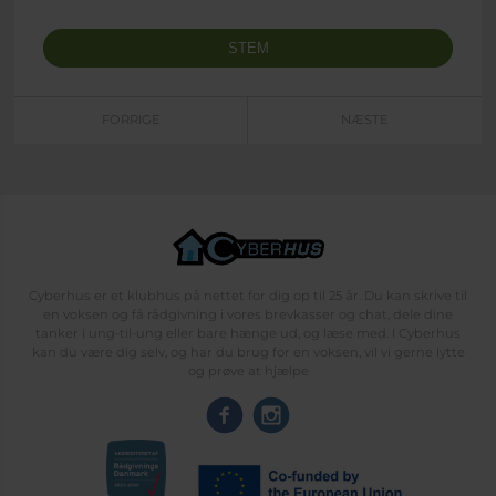
FORRIGE
NÆSTE
Cyberhus er et klubhus på nettet for dig op til 25 år. Du kan skrive til
en voksen og få rådgivning i vores brevkasser og chat, dele dine
tanker i ung-til-ung eller bare hænge ud, og læse med. I Cyberhus
kan du være dig selv, og har du brug for en voksen, vil vi gerne lytte
og prøve at hjælpe