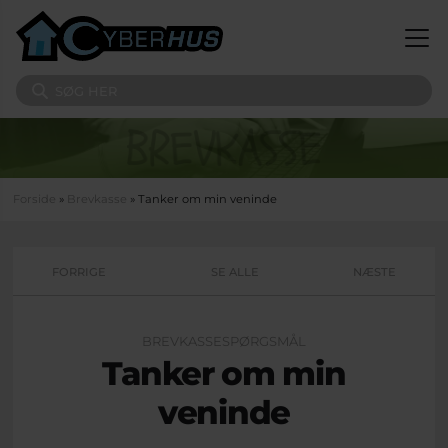
Gå til hovedindhold
Søg på sitet
Du er her
Forside
»
Brevkasse
» Tanker om min veninde
FORRIGE
SE ALLE
NÆSTE
BREVKASSESPØRGSMÅL
Tanker om min
veninde