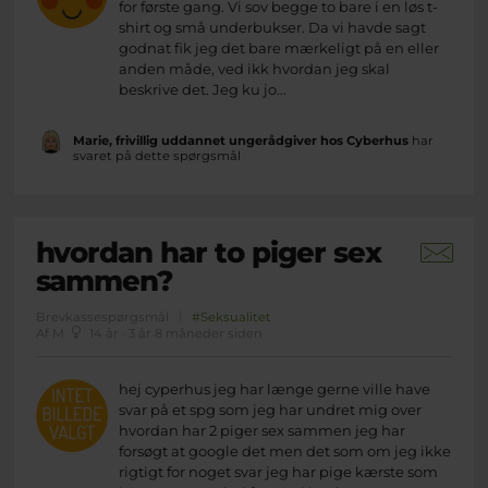
for første gang. Vi sov begge to bare i en løs t-
shirt og små underbukser. Da vi havde sagt
godnat fik jeg det bare mærkeligt på en eller
anden måde, ved ikk hvordan jeg skal
beskrive det. Jeg ku jo...
Marie, frivillig uddannet ungerådgiver hos Cyberhus
har
svaret på dette spørgsmål
hvordan har to piger sex
sammen?
Brevkassespørgsmål
#Seksualitet
Af M
14 år · 3 år 8 måneder siden
hej cyperhus jeg har længe gerne ville have
svar på et spg som jeg har undret mig over
hvordan har 2 piger sex sammen jeg har
forsøgt at google det men det som om jeg ikke
rigtigt for noget svar jeg har pige kærste som