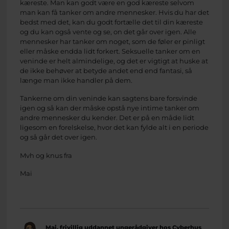
kæreste. Man kan godt være en god kæreste selvom
man kan få tanker om andre mennesker. Hvis du har det
bedst med det, kan du godt fortælle det til din kæreste
og du kan også vente og se, on det går over igen. Alle
mennesker har tanker om noget, som de føler er pinligt
eller måske endda lidt forkert. Seksuelle tanker om en
veninde er helt almindelige, og det er vigtigt at huske at
de ikke behøver at betyde andet end end fantasi, så
længe man ikke handler på dem.
Tankerne om din veninde kan sagtens bare forsvinde
igen og så kan der måske opstå nye intime tanker om
andre mennesker du kender. Det er på en måde lidt
ligesom en forelskelse, hvor det kan fylde alt i en periode
og så går det over igen.
Mvh og knus fra
Mai
Mai, frivillig uddannet ungerådgiver hos Cyberhus