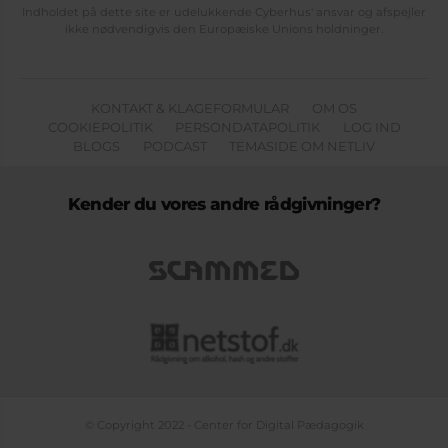
Indholdet på dette site er udelukkende Cyberhus' ansvar og afspejler
ikke nødvendigvis den Europæiske Unions holdninger.
KONTAKT & KLAGEFORMULAR
OM OS
COOKIEPOLITIK
PERSONDATAPOLITIK
LOG IND
BLOGS
PODCAST
TEMASIDE OM NETLIV
Kender du vores andre rådgivninger?
© Copyright 2022 - Center for Digital Pædagogik