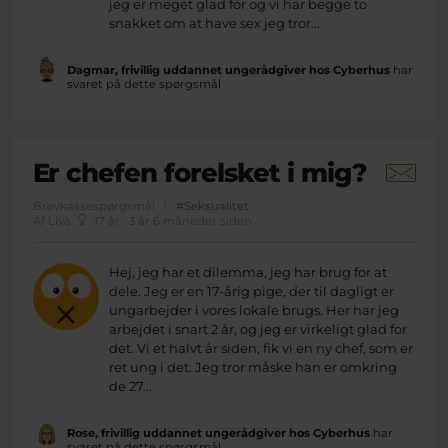
jeg er meget glad for og vi har begge to
snakket om at have sex jeg tror...
Dagmar, frivillig uddannet ungerådgiver hos Cyberhus
har
svaret på dette spørgsmål
Er chefen forelsket i mig?
Brevkassespørgsmål
#Seksualitet
Af Liva
17 år · 3 år 6 måneder siden
Hej, jeg har et dilemma, jeg har brug for at
dele. Jeg er en 17-årig pige, der til dagligt er
ungarbejder i vores lokale brugs. Her har jeg
arbejdet i snart 2 år, og jeg er virkeligt glad for
det. Vi et halvt år siden, fik vi en ny chef, som er
ret ung i det. Jeg tror måske han er omkring
de 27...
Rose, frivillig uddannet ungerådgiver hos Cyberhus
har
svaret på dette spørgsmål