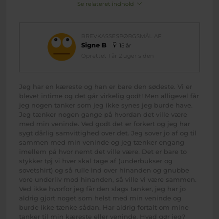
Se relateret indhold
BREVKASSESPØRGSMÅL AF
Signe B
15 år
Oprettet 1 år 2 uger siden
Jeg har en kæreste og han er bare den sødeste. Vi er
blevet intime og det går virkelig godt! Men alligevel får
jeg nogen tanker som jeg ikke synes jeg burde have.
Jeg tænker nogen gange på hvordan det ville være
med min veninde. Ved godt det er forkert og jeg har
sygt dårlig samvittighed over det. Jeg sover jo af og til
sammen med min veninde og jeg tænker engang
imellem på hvor nemt det ville være. Det er bare to
stykker tøj vi hver skal tage af (underbukser og
sovetshirt) og så rulle ind over hinanden og gnubbe
vore underliv mod hinanden, så ville vi være sammen.
Ved ikke hvorfor jeg får den slags tanker, jeg har jo
aldrig gjort noget som helst med min veninde og
burde ikke tænke sådan. Har aldrig fortalt om mine
tanker til min kæreste eller veninde. Hvad gør jeg?