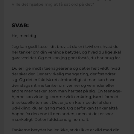
Ville det hjælpe mig at få sat ord på det?
SVAR:
Hej med dig
Jeg kan godt læse i dit brev, at du er i tvivl om, hvad de
her tanker om din veninde betyder, og hvad du lige skal
gøre ved det. Og det kan jeg godt forstå, du har brug for.
Du er lige midt i teenageårene og det er helt vildt, hvad
der sker der. Der er virkelig mange ting, der forandrer
sig. Og det er faktisk ret almindeligt at man kan have
den slags intime tanker om venner og veninder eller
andre mennesker, som man har tæt på sig. En teenage-
hjerne kan virkelig komme vidt omkring, især i forhold
til seksuelle temaer. Det er jo en kæmpe del af den
udvikling, du er igang med. Og derfor kan tanker altså
hoppe fra den ene til den anden, uden at det er spor
mærkeligt. Det er fuldstændig normalt.
Tankerne betyder heller ikke, at du ikke er vild med din