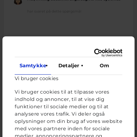
har svaret på dette spørgsmål
Relateret indhold
Samtykke
Detaljer
Om
Vi bruger cookies
Om brevkassen
Brevkassen holder sommerferie, så det er ikke muligt at
Vi bruger cookies til at tilpasse vores
oprette et nyt spørgsmål.
indhold og annoncer, til at vise dig
funktioner til sociale medier og til at
Du kan stadig læse tidligere spørgsmål og svar.
analysere vores trafik. Vi deler også
oplysninger om din brug af vores website
med vores partnere inden for sociale
Afstemning
medier, annonceringspartnere og