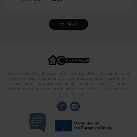
VIS MERE
Cyberhus er et klubhus på nettet for dig op til 25 år. Du kan skrive til
en voksen og få rådgivning i vores brevkasser og chat, dele dine
tanker i ung-til-ung eller bare hænge ud, og læse med. I Cyberhus
kan du være dig selv, og har du brug for en voksen, vil vi gerne lytte
og prøve at hjælpe