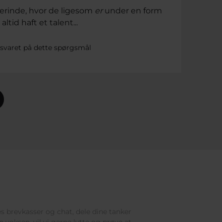
 herinde, hvor de ligesom
er
under en form
altid haft et talent...
svaret på dette spørgsmål
res brevkasser og chat, dele dine tanker