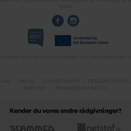
læse med. I Cyberhus kan du være dig selv, og har du brug for en
hjælpe
delukkende Cyberhus' ansvar og afspejler ikke nødvendigvis den 
ULAR
OM OS
COOKIEPOLITIK
PERSONDATAPOLI
PODCAST
TEMASIDE OM NETLIV
Kender du vores andre rådgivninger?