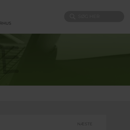
Søg på sitet
ERHUS
NÆSTE