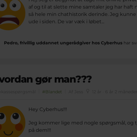
af og til at slette mine samtaler jeg har haft
så hele min chathistorik derinde. Jeg kunne o
ude i siden. De var væk i løbet...
Pedro, frivillig uddannet ungerådgiver hos Cyberhus
har sv
vordan gør man???
vkassespørgsmål
#Blandet
Af Jess
12 år · 6 år 2 månede
Hey Cyberhus!!!
Jeg kommer lige med nogle spørgsmål, og tja,
på dem!!!