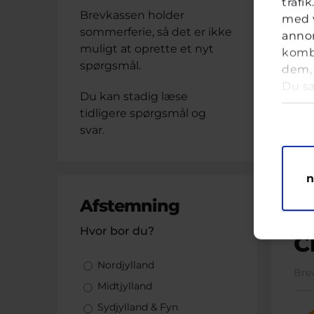
trafi
Brevkassen holder
med v
Bre
sommerferie, så det er ikke
annon
muligt at oprette et nyt
kombi
spørgsmål.
dem, 
Du sa
Du kan stadig læse
anve
Samt
tidligere spørgsmål og
svar.
M
n
Afstemning
Hvor bor du?
C
Valgmuligheder
Nordjylland
Bre
Midtjylland
Sydjylland & Fyn