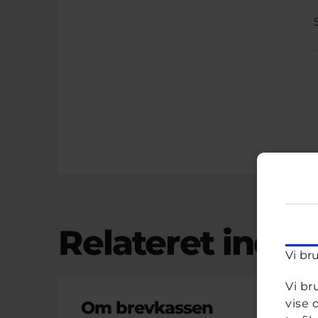
Relateret indho
Vi br
Vi br
vise 
N
Om brevkassen