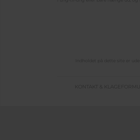
i ung-til-ung eller bare hænge ud, og 
Indholdet på dette site er u
KONTAKT & KLAGEFORM