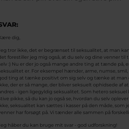
SVAR:
Kære dig,
Jeg tror ikke, det er begrænset til seksualitet, at man ka
det forestiller jeg mig også, at du selv og dine venner til 
selv :) Nu er der jo også mange andre ting at tænde på, e
seksualitet er. For eksempel hænder, arme, numse, smil, g
god ting at tænke positivt om sig selv og tænke at man er
ikke, der er så mange, der bliver seksuelt ophidsede af at s
andres - igen ligegyldig seksualitet. Som hetero seksue
stive pikke, så du kan jo også se, hvordan du selv oplever d
ikke, seksualitet kan sættes i kasser på den måde, som j
venner har forsøgt på. Vi tænder alle sammen på forskelli
Jeg håber du kan bruge mit svar - god udforskning!