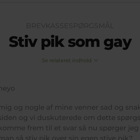
BREVKASSESPØRGSMÅL
Stiv pik som gay
Se relateret indhold
heyo
mig og nogle af mine venner sad og snak
siden og vi duskuterede om dette spørg
komme frem til et svar så nu spørger jeg 
man så stiv pik over sin egen stive pik?