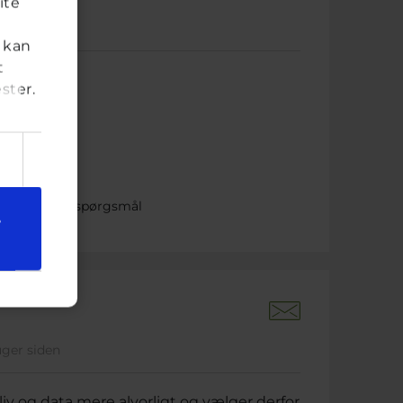
ite
er siden
 kan
t
t handjob?
ster.
ret på dette spørgsmål
e
uger siden
liv og data mere alvorligt og vælger derfor