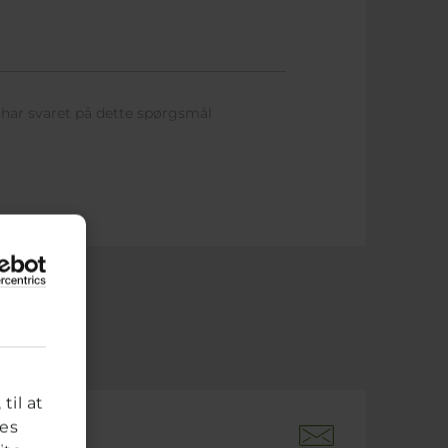
har svaret på dette spørgsmål
til at
res