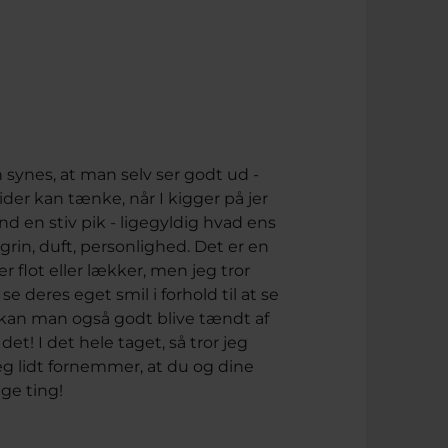
n synes, at man selv ser godt ud -
tider kan tænke, når I kigger på jer
nd en stiv pik - ligegyldig hvad ens
rin, duft, personlighed. Det er en
 flot eller lækker, men jeg tror
e deres eget smil i forhold til at se
l kan man også godt blive tændt af
et! I det hele taget, så tror jeg
eg lidt fornemmer, at du og dine
ge ting!