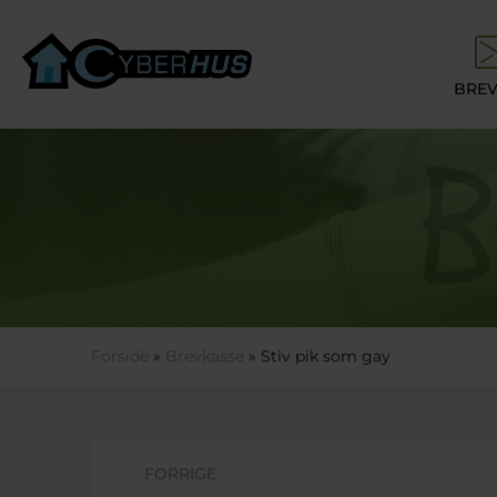
Gå til hovedindhold
BREV
Du er her
Forside
»
Brevkasse
» Stiv pik som gay
FORRIGE