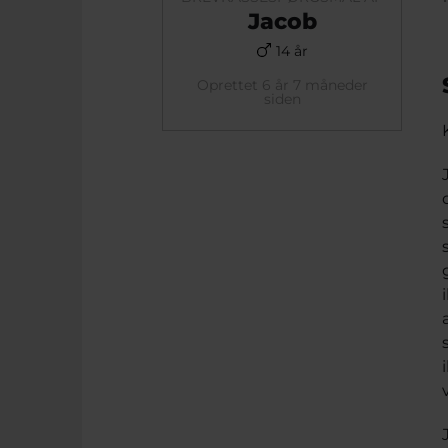
Jacob
14 år
Oprettet 6 år 7 måneder
siden