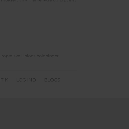
 voksen, vil vi gerne lytte og prøve at
Europæiske Unions holdninger.
TIK
LOG IND
BLOGS