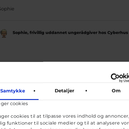
Sophie
Sophie, frivillig uddannet ungerådgiver hos Cyberhus
Samtykke
Detaljer
Om
ld
uger cookies
uger cookies til at tilpasse vores indhold og annoncer, 
dig funktioner til sociale medier og til at analysere vo
ysgerrig