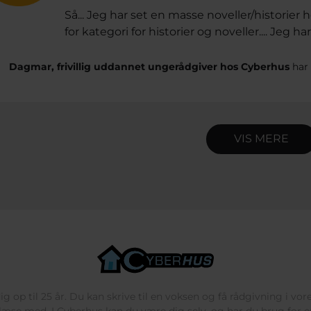
Så... Jeg har set en masse noveller/historier
for kategori for historier og noveller.... Jeg har 
Dagmar, frivillig uddannet ungerådgiver hos Cyberhus
har 
VIS MERE
g op til 25 år. Du kan skrive til en voksen og få rådgivning i vo