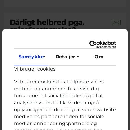
Dårligt helbred pga.
spiseforstyrrelse?
Brevkassespørgsmål
#Blandet
Af L
15 år · 1 måned 3 uger siden
Samtykke
Detaljer
Om
På det seneste har jeg udviklet noget jeg tror
er en spiseforstyrrelse. Jeg spiser ikke
Vi bruger cookies
morgenmad eller frokost, og kun en halv
portion aftensmad. Nogle gange ender jeg
med at spise et fuldt måltid og får mig selv til
Vi bruger cookies til at tilpasse vores
at kaste op. De seneste to uger har jeg følt mig
indhold og annoncer, til at vise dig
svimmel, træt, mit hjerte...
funktioner til sociale medier og til at
analysere vores trafik. Vi deler også
Lukas, frivillig uddannet ungerådgiver hos Cyberhus
har
oplysninger om din brug af vores website
svaret på dette spørgsmål
med vores partnere inden for sociale
medier, annonceringspartnere og