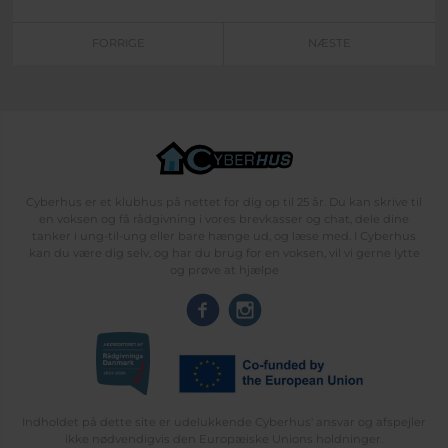
FORRIGE
NÆSTE
Cyberhus er et klubhus på nettet for dig op til 25 år. Du kan skrive til
en voksen og få rådgivning i vores brevkasser og chat, dele dine
tanker i ung-til-ung eller bare hænge ud, og læse med. I Cyberhus
kan du være dig selv, og har du brug for en voksen, vil vi gerne lytte
og prøve at hjælpe
Indholdet på dette site er udelukkende Cyberhus' ansvar og afspejler
ikke nødvendigvis den Europæiske Unions holdninger.