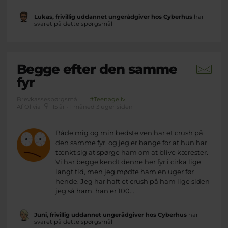
Lukas, frivillig uddannet ungerådgiver hos Cyberhus
har
svaret på dette spørgsmål
Begge efter den samme
fyr
Brevkassespørgsmål
#Teenageliv
Af Olivia
15 år · 1 måned 3 uger siden
Både mig og min bedste ven har et crush på
den samme fyr, og jeg er bange for at hun har
tænkt sig at spørge ham om at blive kærester.
Vi har begge kendt denne her fyr i cirka lige
langt tid, men jeg mødte ham en uger før
hende. Jeg har haft et crush på ham lige siden
jeg så ham, han er 100...
Juni, frivillig uddannet ungerådgiver hos Cyberhus
har
svaret på dette spørgsmål