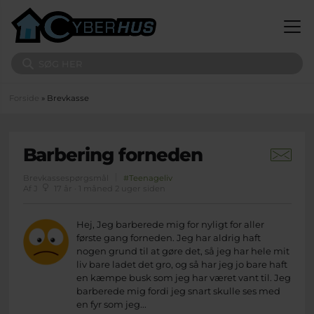
Gå til hovedindhold
Søg på sitet
Du er her
Forside
» Brevkasse
Barbering forneden
Brevkassespørgsmål
#Teenageliv
Af J
17 år · 1 måned 2 uger siden
Hej, Jeg barberede mig for nyligt for aller
første gang forneden. Jeg har aldrig haft
nogen grund til at gøre det, så jeg har hele mit
liv bare ladet det gro, og så har jeg jo bare haft
en kæmpe busk som jeg har været vant til. Jeg
barberede mig fordi jeg snart skulle ses med
en fyr som jeg...