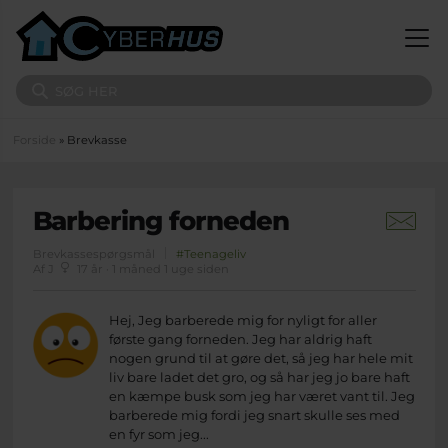
Gå til hovedindhold
Søg på sitet
Du er her
Forside
» Brevkasse
Barbering forneden
Brevkassespørgsmål
#Teenageliv
Af J
17 år · 1 måned 1 uge siden
Hej, Jeg barberede mig for nyligt for aller
første gang forneden. Jeg har aldrig haft
nogen grund til at gøre det, så jeg har hele mit
liv bare ladet det gro, og så har jeg jo bare haft
en kæmpe busk som jeg har været vant til. Jeg
barberede mig fordi jeg snart skulle ses med
en fyr som jeg...