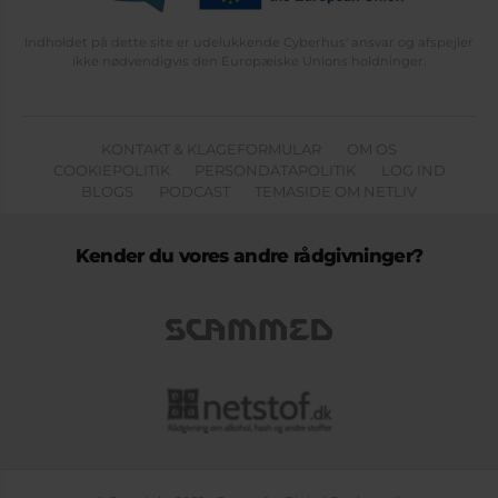
Indholdet på dette site er udelukkende Cyberhus' ansvar og afspejler
ikke nødvendigvis den Europæiske Unions holdninger.
KONTAKT & KLAGEFORMULAR
OM OS
COOKIEPOLITIK
PERSONDATAPOLITIK
LOG IND
BLOGS
PODCAST
TEMASIDE OM NETLIV
Kender du vores andre rådgivninger?