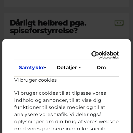
Dårligt helbred pga.
spiseforstyrrelse?
Brevkassespørgsmål
#Blandet
Af L
15 år · 1 måned 3 uger siden
På det seneste har jeg udviklet noget jeg tror
er en spiseforstyrrelse. Jeg spiser ikke
Samtykke
Detaljer
Om
morgenmad eller frokost, og kun en halv
portion aftensmad. Nogle gange ender jeg
Vi bruger cookies
med at spise et fuldt måltid og får mig selv til
at kaste op. De seneste to uger har jeg følt mig
Vi bruger cookies til at tilpasse vores
svimmel, træt, mit hjerte...
indhold og annoncer, til at vise dig
funktioner til sociale medier og til at
Lukas, frivillig uddannet ungerådgiver hos Cyberhus
har
svaret på dette spørgsmål
analysere vores trafik. Vi deler også
oplysninger om din brug af vores website
med vores partnere inden for sociale