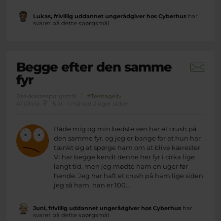
Lukas, frivillig uddannet ungerådgiver hos Cyberhus
har
svaret på dette spørgsmål
Begge efter den samme
fyr
Brevkassespørgsmål
#Teenageliv
Af Olivia
15 år · 1 måned 2 uger siden
Både mig og min bedste ven har et crush på
den samme fyr, og jeg er bange for at hun har
tænkt sig at spørge ham om at blive kærester.
Vi har begge kendt denne her fyr i cirka lige
langt tid, men jeg mødte ham en uger før
hende. Jeg har haft et crush på ham lige siden
jeg så ham, han er 100...
Juni, frivillig uddannet ungerådgiver hos Cyberhus
har
svaret på dette spørgsmål