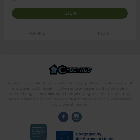
FORRIGE
NÆSTE
Cyberhus er et klubhus på nettet for dig op til 25 år. Du kan skrive til
en voksen og få rådgivning i vores brevkasser og chat, dele dine
tanker i ung-til-ung eller bare hænge ud, og læse med. I Cyberhus
kan du være dig selv, og har du brug for en voksen, vil vi gerne lytte
og prøve at hjælpe