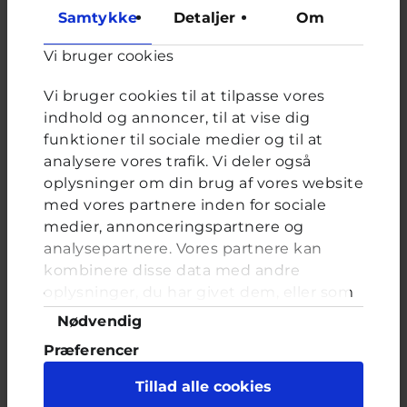
Brevkassen holder sommerferie, så det er ikke muligt at
Samtykke
Detaljer
Om
oprette et nyt spørgsmål.
Vi bruger cookies
Du kan stadig læse tidligere spørgsmål og svar.
Vi bruger cookies til at tilpasse vores
indhold og annoncer, til at vise dig
Afstemning
funktioner til sociale medier og til at
analysere vores trafik. Vi deler også
Har du prøvet skinbetting?
oplysninger om din brug af vores website
Valgmuligheder
Ja
med vores partnere inden for sociale
medier, annonceringspartnere og
Nej
analysepartnere. Vores partnere kan
Jeg ved ikke, hvad skinbetting er
kombinere disse data med andre
oplysninger, du har givet dem, eller som
de har indsamlet fra din brug af deres
Samtykkevalg
Nødvendig
tjenester. Du samtykker til vores cookies,
Præferencer
FORRIGE
NÆSTE
hvis du fortsætter med at anvende vores
hjemmeside.
Statistik
Tillad alle cookies