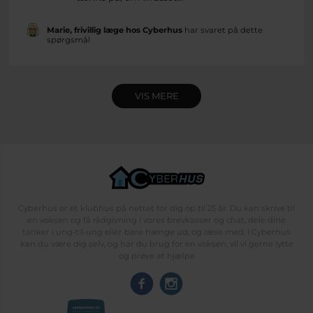
Marie, frivillig læge hos Cyberhus
har svaret på dette
spørgsmål
VIS MERE
Cyberhus er et klubhus på nettet for dig op til 25 år. Du kan skrive til
en voksen og få rådgivning i vores brevkasser og chat, dele dine
tanker i ung-til-ung eller bare hænge ud, og læse med. I Cyberhus
kan du være dig selv, og har du brug for en voksen, vil vi gerne lytte
og prøve at hjælpe