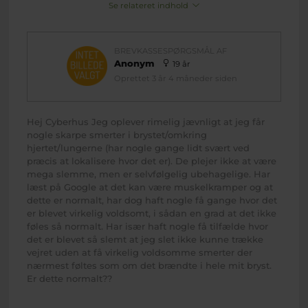
Se relateret indhold
BREVKASSESPØRGSMÅL AF
Anonym
19 år
Oprettet 3 år 4 måneder siden
Hej Cyberhus Jeg oplever rimelig jævnligt at jeg får
nogle skarpe smerter i brystet/omkring
hjertet/lungerne (har nogle gange lidt svært ved
præcis at lokalisere hvor det er). De plejer ikke at være
mega slemme, men er selvfølgelig ubehagelige. Har
læst på Google at det kan være muskelkramper og at
dette er normalt, har dog haft nogle få gange hvor det
er blevet virkelig voldsomt, i sådan en grad at det ikke
føles så normalt. Har især haft nogle få tilfælde hvor
det er blevet så slemt at jeg slet ikke kunne trække
vejret uden at få virkelig voldsomme smerter der
nærmest føltes som om det brændte i hele mit bryst.
Er dette normalt??