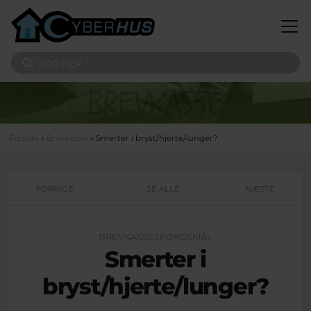
Gå til hovedindhold
Søg på sitet
Du er her
Forside
»
Brevkasse
» Smerter i bryst/hjerte/lunger?
FORRIGE
SE ALLE
NÆSTE
BREVKASSESPØRGSMÅL
Smerter i
bryst/hjerte/lunger?