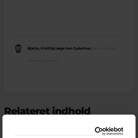
Hjalte, frivillig læge hos Cyberhus
har svaret på
dette spørgsmål
Relateret indhold
Om brevkassen