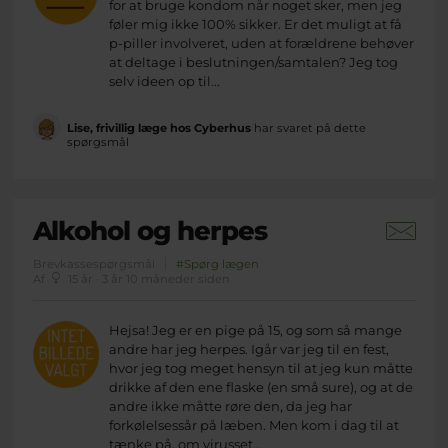
for at bruge kondom når noget sker, men jeg
føler mig ikke 100% sikker. Er det muligt at få
p-piller involveret, uden at forældrene behøver
at deltage i beslutningen/samtalen? Jeg tog
selv ideen op til...
Lise, frivillig læge hos Cyberhus
har svaret på dette
spørgsmål
Alkohol og herpes
Brevkassespørgsmål
#Spørg lægen
Af
15 år · 3 år 10 måneder siden
Hejsa! Jeg er en pige på 15, og som så mange
andre har jeg herpes. Igår var jeg til en fest,
hvor jeg tog meget hensyn til at jeg kun måtte
drikke af den ene flaske (en små sure), og at de
andre ikke måtte røre den, da jeg har
forkølelsessår på læben. Men kom i dag til at
tænke på, om virusset...