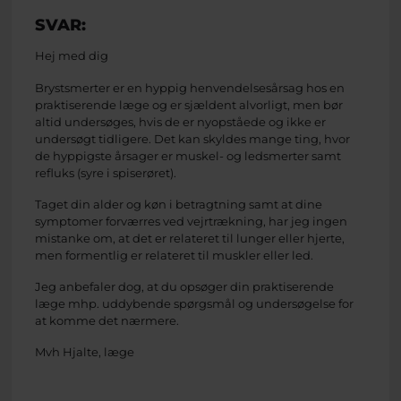
SVAR:
Hej med dig
Brystsmerter er en hyppig henvendelsesårsag hos en
praktiserende læge og er sjældent alvorligt, men bør
altid undersøges, hvis de er nyopståede og ikke er
undersøgt tidligere. Det kan skyldes mange ting, hvor
de hyppigste årsager er muskel- og ledsmerter samt
refluks (syre i spiserøret).
Taget din alder og køn i betragtning samt at dine
symptomer forværres ved vejrtrækning, har jeg ingen
mistanke om, at det er relateret til lunger eller hjerte,
men formentlig er relateret til muskler eller led.
Jeg anbefaler dog, at du opsøger din praktiserende
læge mhp. uddybende spørgsmål og undersøgelse for
at komme det nærmere.
Mvh Hjalte, læge