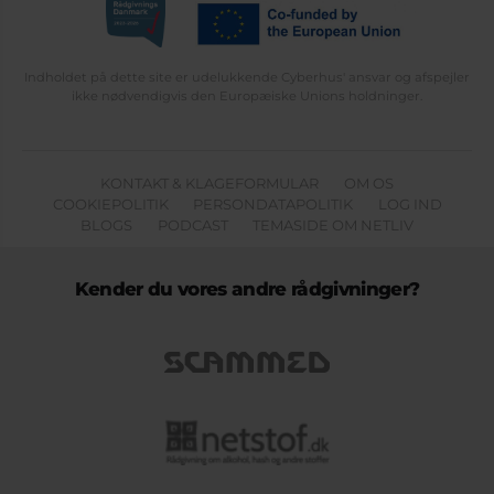
Indholdet på dette site er udelukkende Cyberhus' ansvar og afspejler
ikke nødvendigvis den Europæiske Unions holdninger.
KONTAKT & KLAGEFORMULAR
OM OS
COOKIEPOLITIK
PERSONDATAPOLITIK
LOG IND
BLOGS
PODCAST
TEMASIDE OM NETLIV
Kender du vores andre rådgivninger?