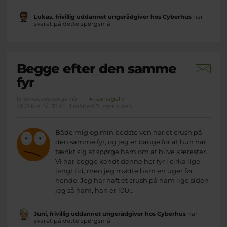
Lukas, frivillig uddannet ungerådgiver hos Cyberhus
har
svaret på dette spørgsmål
Begge efter den samme
fyr
Brevkassespørgsmål
#Teenageliv
Af Olivia
15 år · 1 måned 3 uger siden
Både mig og min bedste ven har et crush på
den samme fyr, og jeg er bange for at hun har
tænkt sig at spørge ham om at blive kærester.
Vi har begge kendt denne her fyr i cirka lige
langt tid, men jeg mødte ham en uger før
hende. Jeg har haft et crush på ham lige siden
jeg så ham, han er 100...
Juni, frivillig uddannet ungerådgiver hos Cyberhus
har
svaret på dette spørgsmål