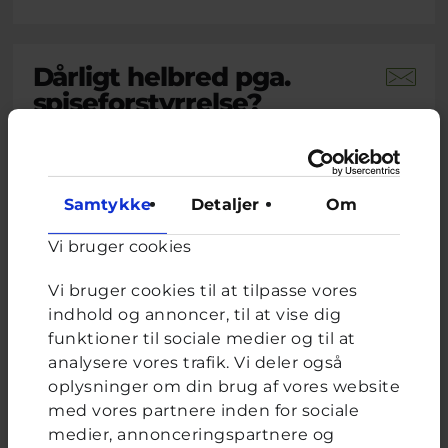
Dårligt helbred pga.
spiseforstyrrelse?
Brevkassespørgsmål
#Blandet
Af L
15 år · 1 måned 3 uger siden
På det seneste har jeg udviklet noget jeg tror
Samtykke
Detaljer
Om
er en spiseforstyrrelse. Jeg spiser ikke
morgenmad eller frokost, og kun en halv
Vi bruger cookies
portion aftensmad. Nogle gange ender jeg
med at spise et fuldt måltid og får mig selv til
Vi bruger cookies til at tilpasse vores
at kaste op. De seneste to uger har jeg følt mig
indhold og annoncer, til at vise dig
svimmel, træt, mit hjerte...
funktioner til sociale medier og til at
analysere vores trafik. Vi deler også
Lukas, frivillig uddannet ungerådgiver hos Cyberhus
har
svaret på dette spørgsmål
oplysninger om din brug af vores website
med vores partnere inden for sociale
medier, annonceringspartnere og