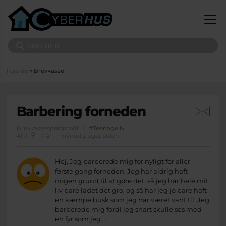
Gå til hovedindhold
Søg på sitet
Du er her
Forside
» Brevkasse
Barbering forneden
Brevkassespørgsmål
#Teenageliv
Af J
17 år · 1 måned 2 uger siden
Hej, Jeg barberede mig for nyligt for aller
første gang forneden. Jeg har aldrig haft
nogen grund til at gøre det, så jeg har hele mit
liv bare ladet det gro, og så har jeg jo bare haft
en kæmpe busk som jeg har været vant til. Jeg
barberede mig fordi jeg snart skulle ses med
en fyr som jeg...