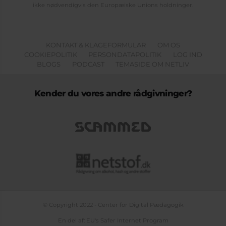
ikke nødvendigvis den Europæiske Unions holdninger.
KONTAKT & KLAGEFORMULAR
OM OS
COOKIEPOLITIK
PERSONDATAPOLITIK
LOG IND
BLOGS
PODCAST
TEMASIDE OM NETLIV
Kender du vores andre rådgivninger?
© Copyright 2022 - Center for Digital Pædagogik
En del af: EU's Safer Internet Program