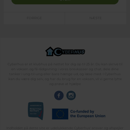
FORRIGE
NÆSTE
Cyberhus er et klubhus på nettet for dig op til 25 år. Du kan skrive til
en voksen og få rådgivning i vores brevkasser og chat, dele dine
tanker i ung-til-ung eller bare hænge ud, og læse med. I Cyberhus
kan du være dig selv, og har du brug for en voksen, vil vi gerne lytte
og prøve at hjælpe
Indholdet på dette site er udelukkende Cyberhus' ansvar og afspejler