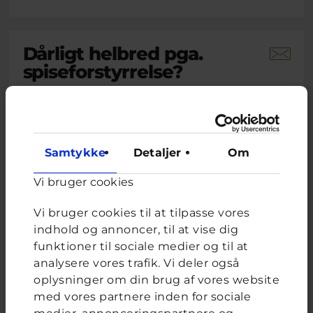
Dårligt helbred pga.
spiseforstyrrelse?
Brevkassespørgsmål
#Blandet
Af L
15 år · 1 måned 3 uger siden
På det seneste har jeg udviklet noget jeg tror
Samtykke
Detaljer
Om
er en spiseforstyrrelse. Jeg spiser ikke
morgenmad eller frokost, og kun en halv
portion aftensmad. Nogle gange ender jeg
Vi bruger cookies
med at spise et fuldt måltid og får mig selv til
at kaste op. De seneste to uger har jeg følt mig
Vi bruger cookies til at tilpasse vores
svimmel, træt, mit hjerte...
indhold og annoncer, til at vise dig
funktioner til sociale medier og til at
Lukas, frivillig uddannet ungerådgiver hos Cyberhus
har
analysere vores trafik. Vi deler også
svaret på dette spørgsmål
oplysninger om din brug af vores website
med vores partnere inden for sociale