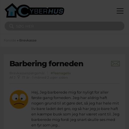
Gå til hovedindhold
Søg på sitet
Du er her
Forside
» Brevkasse
Barbering forneden
Brevkassespørgsmål
#Teenageliv
Af J
17 år · 1 måned 2 uger siden
Hej, Jeg barberede mig for nyligt for aller
første gang forneden. Jeg har aldrig haft
nogen grund til at gøre det, så jeg har hele mit
liv bare ladet det gro, og så har jeg jo bare haft
en kæmpe busk som jeg har været vant til. Jeg
barberede mig fordi jeg snart skulle ses med
en fyr som jeg...