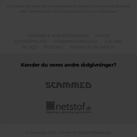
Indholdet på dette site er udelukkende Cyberhus' ansvar og afspejler
ikke nødvendigvis den Europæiske Unions holdninger.
KONTAKT & KLAGEFORMULAR
OM OS
COOKIEPOLITIK
PERSONDATAPOLITIK
LOG IND
BLOGS
PODCAST
TEMASIDE OM NETLIV
Kender du vores andre rådgivninger?
© Copyright 2022 - Center for Digital Pædagogik