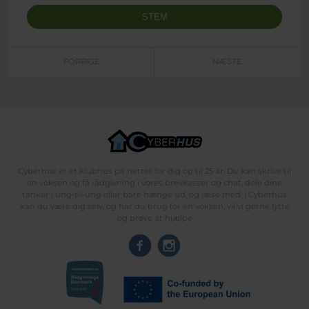
FORRIGE
NÆSTE
Cyberhus er et klubhus på nettet for dig op til 25 år. Du kan skrive til
en voksen og få rådgivning i vores brevkasser og chat, dele dine
tanker i ung-til-ung eller bare hænge ud, og læse med. I Cyberhus
kan du være dig selv, og har du brug for en voksen, vil vi gerne lytte
og prøve at hjælpe