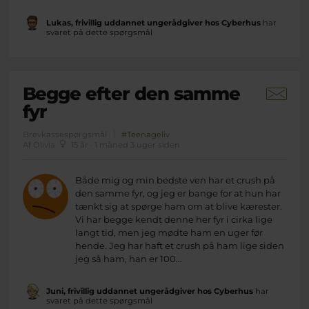
Lukas, frivillig uddannet ungerådgiver hos Cyberhus
har
svaret på dette spørgsmål
Begge efter den samme
fyr
Brevkassespørgsmål
#Teenageliv
Af Olivia
15 år · 1 måned 3 uger siden
Både mig og min bedste ven har et crush på
den samme fyr, og jeg er bange for at hun har
tænkt sig at spørge ham om at blive kærester.
Vi har begge kendt denne her fyr i cirka lige
langt tid, men jeg mødte ham en uger før
hende. Jeg har haft et crush på ham lige siden
jeg så ham, han er 100...
Juni, frivillig uddannet ungerådgiver hos Cyberhus
har
svaret på dette spørgsmål