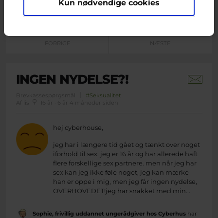
Kun nødvendige cookies
FORRIGE
NÆSTE
INGEN NYDELSE?!
Brevkassespørgsmål
#Seksualitet
Af lis
16 år · 6 år 4 måneder siden
hej cyberhouse,
jeg har i længere tid gået og tænkt over noget
iforhold til sex. jeg er 16 år og har allerede haft
flere forskellige sex partnere. men når jeg har
sex kan jeg ikke føle noget, jeg kan mærke
han er oppe i mig, men jeg får ingen nydelse,
OVERHOVEDET!jeg har snakket med min...
Sophie, frivillig uddannet ungerådgiver hos Cyberhus
har