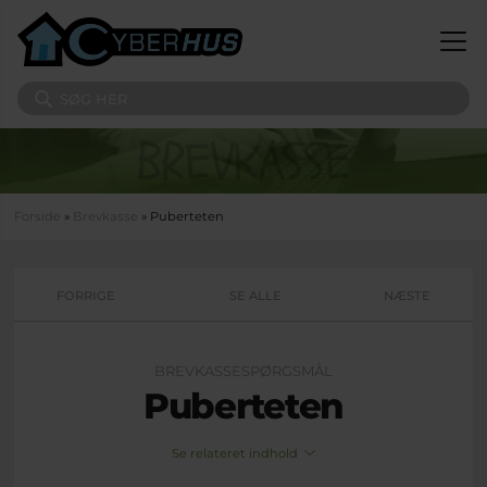
Gå til hovedindhold
Søg på sitet
Du er her
Forside
»
Brevkasse
» Puberteten
FORRIGE
SE ALLE
NÆSTE
BREVKASSESPØRGSMÅL
Puberteten
Se relateret indhold