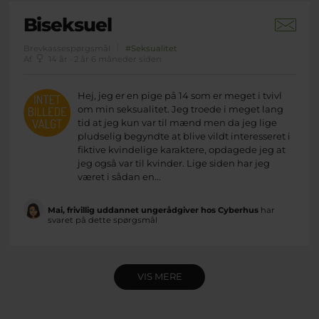
Biseksuel
Brevkassespørgsmål
#Seksualitet
Af
14 år · 2 år 6 måneder siden
Hej, jeg er en pige på 14 som er meget i tvivl
om min seksualitet. Jeg troede i meget lang
tid at jeg kun var til mænd men da jeg lige
pludselig begyndte at blive vildt interesseret i
fiktive kvindelige karaktere, opdagede jeg at
jeg også var til kvinder. Lige siden har jeg
været i sådan en...
Mai, frivillig uddannet ungerådgiver hos Cyberhus
har
svaret på dette spørgsmål
VIS MERE