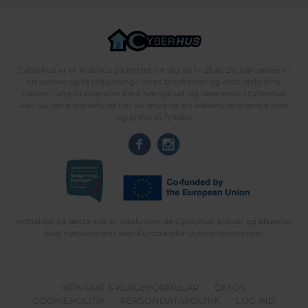
Cyberhus er et klubhus på nettet for dig op til 25 år. Du kan skrive til
en voksen og få rådgivning i vores brevkasser og chat, dele dine
tanker i ung-til-ung eller bare hænge ud, og læse med. I Cyberhus
kan du være dig selv, og har du brug for en voksen, vil vi gerne lytte
og prøve at hjælpe
Indholdet på dette site er udelukkende Cyberhus' ansvar og afspejler
ikke nødvendigvis den Europæiske Unions holdninger.
KONTAKT & KLAGEFORMULAR
OM OS
COOKIEPOLITIK
PERSONDATAPOLITIK
LOG IND