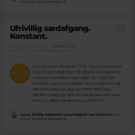
svaret på dette spørgsmål
Ufrivillig sædafgang.
Konstant.
Brevkassespørgsmål
#Seksualitet
Af
14 år · 5 år 10 måneder siden
Hej jeg er en dreng på 14 år. Jeg onnanere ca.
hver anden dag men når jeg får en orgasme
kommer der ikke noget sæd ud, indtil her
forleden, jeg onnanerede, fik en orgasme og
der kom sæd ud. Jeg var lettet fordi jeg i
starten trode jeg ikke kunne producere sæd
men nu løber sæden bare ud af min...
Lasse, frivillig uddannet ungerådgiver hos Cyberhus
har
svaret på dette spørgsmål