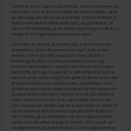
Tak for dit brev. Jeg kan godt forstå, at du er frustreret og
ked af det over, at du ikke ligner de andre drenge, og at
du føler dig udenfor på grund af det. At blive mobbet er
rigtig svært og kan sætte dybe spor, og jeg tænker, at
det er helt forståeligt, at du holder dig tilbage, fordi du er
bange for at noget lignende skal ske igen.
Ud fra det du skriver, så tænker jeg, at du er kommet i
puberteten, men lidt senere end nogle af de andre
drenge. Det er der ikke noget galt med, og det er
forskelligt for alle, hvornår puberteten starter, og
hvordan den forløber. Ligesom det ikke er rart at være
den første, som går i pubertet, er det heller ikke sjovt at
være en af de sidste. Jeg forstår godt, at det er svært ikke
at sammenligne sig med de andre. Jeg tænker, at du
sikkert bruger rigtig meget energi på de her tanker om
at være anderledes eller udenfor. Hvis du kan prøve at
slippe tankerne om din krop, og hvordan den ser ud
eller ikke ser ud, tænker jeg, at du kan finde en større ro
og et overskud, som du kan bruge på andre fede ting,
der er ved at gå på efterskole. Når de negative tanker
opstår, kan du prøve at sige til dig selv, at du er på vej i
dit eget tempo, og at det er okay. Du kan også prøve at