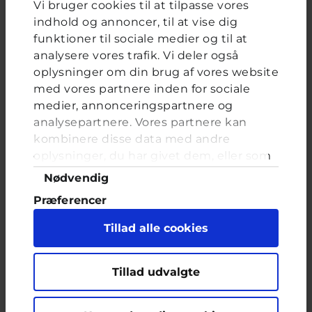
Vi bruger cookies til at tilpasse vores
Relateret indhold
indhold og annoncer, til at vise dig
funktioner til sociale medier og til at
analysere vores trafik. Vi deler også
oplysninger om din brug af vores website
Om brevkassen
med vores partnere inden for sociale
Brevkassen holder sommerferie, så det er ikke muligt at
medier, annonceringspartnere og
oprette et nyt spørgsmål.
analysepartnere. Vores partnere kan
Du kan stadig læse tidligere spørgsmål og svar.
kombinere disse data med andre
oplysninger, du har givet dem, eller som
de har indsamlet fra din brug af deres
Samtykkevalg
Nødvendig
tjenester. Du samtykker til vores cookies,
Afstemning
Præferencer
hvis du fortsætter med at anvende vores
Hvor meget gamer du?
hjemmeside.
Statistik
Tillad alle cookies
Valgmuligheder
Marketing
Måske lidt for meget
En del, men ikke for meget
Tillad udvalgte
Ikke ret meget. Kun når jeg keder mig
Aldrig