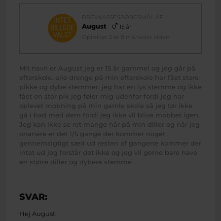
BREVKASSESPØRGSMÅL AF
August
15 år
Oprettet 5 år 8 måneder siden
Mit navn er August jeg er 15 år gammel og jeg går på
efterskole. alle drenge på min efterskole har fået store
pikke og dybe stemmer, jeg har en lys stemme og ikke
fået en stor pik jeg føler mig udenfor fordi jeg har
oplevet mobning på min gamle skole så jeg tør ikke
gå i bad med dem fordi jeg ikke vil blive mobbet igen.
Jeg kan ikke se ret mange hår på min diller og når jeg
onanere er det 1/5 gange der kommer noget
gennemsigtigt sæd ud resten af gangene kommer der
intet ud jeg forstår det ikke og jeg vil gerne bare have
en større diller og dybere stemme
SVAR:
Hej August,