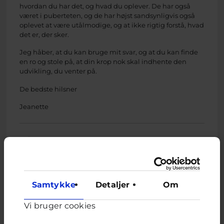
hvordan du har det, og hvad du oplever. De har også
været i puberteten, og de har højst sandsynligvis også
oplevet at være utålmodige, og at ikke rigtig forstå, hvad
det er, der sker.
Jeg håber, at du kan bruge mit svar, og at du kan finde
en ro og stole på, at din krop nok skal indhente den
udvikling, du venter på.
De bedste hilsner
Jeanette
Jeanette, frivillig uddannet ungerådgiver hos
Cyberhus
har svaret på dette spørgsmål
Samtykke
Detaljer
Om
Vi bruger cookies