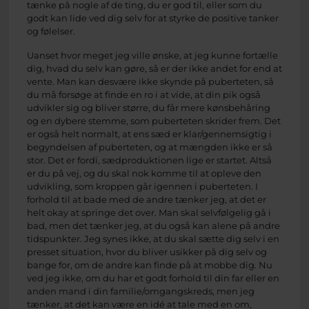
tænke på nogle af de ting, du er god til, eller som du
godt kan lide ved dig selv for at styrke de positive tanker
og følelser.
Uanset hvor meget jeg ville ønske, at jeg kunne fortælle
dig, hvad du selv kan gøre, så er der ikke andet for end at
vente. Man kan desvære ikke skynde på puberteten, så
du må forsøge at finde en ro i at vide, at din pik også
udvikler sig og bliver større, du får mere kønsbehåring
og en dybere stemme, som puberteten skrider frem. Det
er også helt normalt, at ens sæd er klar/gennemsigtig i
begyndelsen af puberteten, og at mængden ikke er så
stor. Det er fordi, sædproduktionen lige er startet. Altså
er du på vej, og du skal nok komme til at opleve den
udvikling, som kroppen går igennen i puberteten. I
forhold til at bade med de andre tænker jeg, at det er
helt okay at springe det over. Man skal selvfølgelig gå i
bad, men det tænker jeg, at du også kan alene på andre
tidspunkter. Jeg synes ikke, at du skal sætte dig selv i en
presset situation, hvor du bliver usikker på dig selv og
bange for, om de andre kan finde på at mobbe dig. Nu
ved jeg ikke, om du har et godt forhold til din far eller en
anden mand i din familie/omgangskreds, men jeg
tænker, at det kan være en idé at tale med en om,