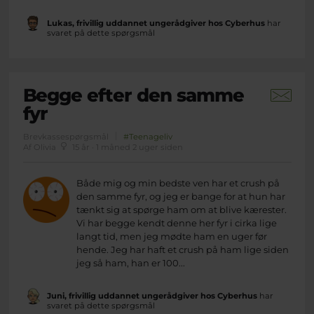
Lukas, frivillig uddannet ungerådgiver hos Cyberhus
har
svaret på dette spørgsmål
Begge efter den samme
fyr
Brevkassespørgsmål
#Teenageliv
Af Olivia
15 år · 1 måned 2 uger siden
Både mig og min bedste ven har et crush på
den samme fyr, og jeg er bange for at hun har
tænkt sig at spørge ham om at blive kærester.
Vi har begge kendt denne her fyr i cirka lige
langt tid, men jeg mødte ham en uger før
hende. Jeg har haft et crush på ham lige siden
jeg så ham, han er 100...
Juni, frivillig uddannet ungerådgiver hos Cyberhus
har
svaret på dette spørgsmål