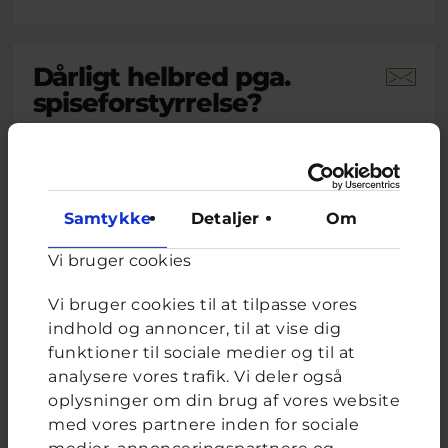
Dårligt helbred pga.
spiseforstyrrelse?
Brevkassespørgsmål
#Blandet
Af L
15 år · 1 måned 3 uger siden
På det seneste har jeg udviklet noget jeg tror
Samtykke
Detaljer
Om
er en spiseforstyrrelse. Jeg spiser ikke
morgenmad eller frokost, og kun en halv
portion aftensmad. Nogle gange ender jeg
Vi bruger cookies
med at spise et fuldt måltid og får mig selv til
at kaste op. De seneste to uger har jeg følt mig
Vi bruger cookies til at tilpasse vores
svimmel, træt, mit hjerte...
indhold og annoncer, til at vise dig
funktioner til sociale medier og til at
Lukas, frivillig uddannet ungerådgiver hos Cyberhus
har
analysere vores trafik. Vi deler også
svaret på dette spørgsmål
oplysninger om din brug af vores website
med vores partnere inden for sociale