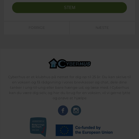
FORRIGE
NÆSTE
Cyberhus er et klubhus på nettet for dig op til 25 år. Du kan skrive til
en voksen og få rådgivning i vores brevkasser og chat, dele dine
tanker i ung-til-ung eller bare hænge ud, og læse med. I Cyberhus
kan du være dig selv, og har du brug for en voksen, vil vi gerne lytte
og prøve at hjælpe