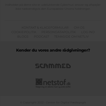
Indholdet på dette site er udelukkende Cyberhus' ansvar og afspejler
ikke nødvendigvis den Europæiske Unions holdninger.
KONTAKT & KLAGEFORMULAR
OM OS
COOKIEPOLITIK
PERSONDATAPOLITIK
LOG IND
BLOGS
PODCAST
TEMASIDE OM NETLIV
Kender du vores andre rådgivninger?
© Copyright 2022 - Center for Digital Pædagogik