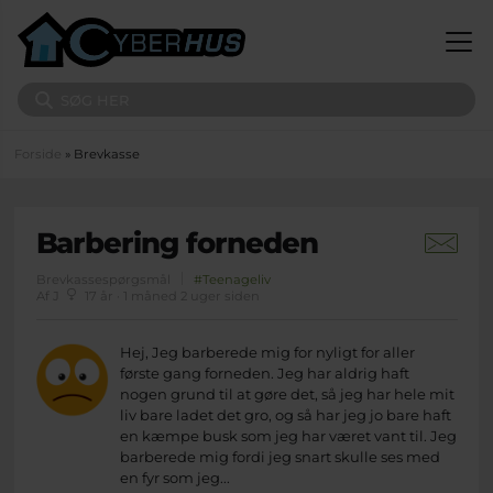
Gå til hovedindhold
Søg på sitet
Du er her
Forside
» Brevkasse
Barbering forneden
Brevkassespørgsmål
#Teenageliv
Af J
17 år · 1 måned 2 uger siden
Hej, Jeg barberede mig for nyligt for aller
første gang forneden. Jeg har aldrig haft
nogen grund til at gøre det, så jeg har hele mit
liv bare ladet det gro, og så har jeg jo bare haft
en kæmpe busk som jeg har været vant til. Jeg
barberede mig fordi jeg snart skulle ses med
en fyr som jeg...