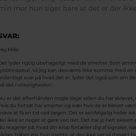
min mor hun siger bare at det er der ik
SVAR:
Hej Mille
Det lyder rigtig ubehageligt med de smerter. Som alminde
fysioterapeut, så jeg kan desværre ikke komme med en d
ordentligt svar på hvad det er, lyder det også som om det
på det i virkeligheden.
Nu er det efterhånden nogle dage siden du har skrevet, så
Hvis du fortsat har smerter og især hvis de er blevet værre
prøve at få en tid ved lægen. Det er selvfølgelig heller ikk
der ikke er noget at gøre ved det. Det har jo helt sikkert g
du reagerer på, hvad din krop fortæller dig af signaler, i
sådan, håber jeg, hun mente, at der ikke var så mege,t