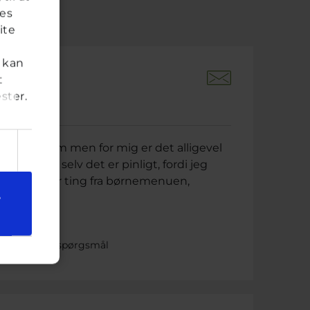
res
ite
 kan
t
ster.
der siden
ste problem men for mig er det alligevel
jeg synes selv det er pinligt, fordi jeg
dig kun spiser ting fra børnemenuen,
e
ret på dette spørgsmål