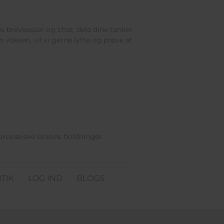
res brevkasser og chat, dele dine tanker
 voksen, vil vi gerne lytte og prøve at
Europæiske Unions holdninger.
TIK
LOG IND
BLOGS