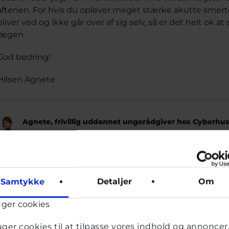
aftenen. For hvis du oplever meget stærke akutte smert
bliver ved og ikke går over af sig selv, så er det helt ok at 
lægen.
God bedring!
Hilsen Agnete
Agnete, frivillig uddannet ungerådgiver hos Cyberhu
Samtykke
Detaljer
Om
uger cookies
uger cookies til at tilpasse vores indhold og annoncer, 