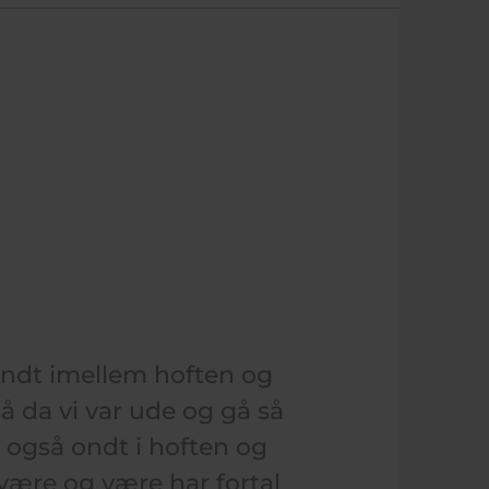
 ondt imellem hoften og
å da vi var ude og gå så
 også ondt i hoften og
 være og være har fortal