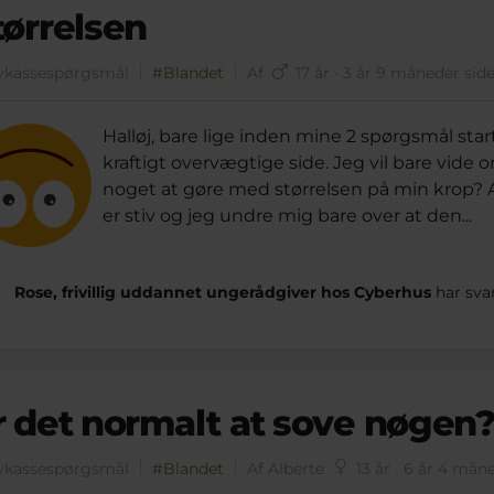
tørrelsen
vkassespørgsmål
#Blandet
Af
17 år · 3 år 9 måneder sid
Halløj, bare lige inden mine 2 spørgsmål starte
kraftigt overvægtige side. Jeg vil bare vide
noget at gøre med størrelsen på min krop? A
er stiv og jeg undre mig bare over at den...
Rose, frivillig uddannet ungerådgiver hos Cyberhus
har sva
r det normalt at sove nøgen
vkassespørgsmål
#Blandet
Af Alberte
13 år · 6 år 4 mån