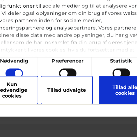
ld
dig funktioner til sociale medier og til at analysere vo
k. Vi deler også oplysninger om din brug af vores webs
ores partnere inden for sociale medier,
ceringspartnere og analysepartnere. Vores partnere
ræsen
nere disse data med andre oplysninger, du har give
eller som de har indsamlet fra din brug af deres tjene
vkassespørgsmål
#Blandet
Af Sophia
18 år · 1 år 8 måne
mtykker til vores cookies, hvis du fortsætter med at
nde vores hjemmeside.
ykkevalg
Nødvendig
Præferencer
Statistik
Hej brevkassen Det er nok ikke verdens stør
ved at blive en ting. Jeg er meget kræsen, og 
føler at der er noget forkert ved, at jeg sta
arketing
Kun
Tillad all
selvom jeg er blevet 18. Jeg ved ikke...
ødvendige
Tillad udvalgte
cookies
cookies
Kylie, frivillig uddannet ungerådgiver hos Cyberhus
har sva