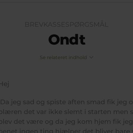
BREVKASSESPØRGSMÅL
Ondt
Se relateret indhold
Hej
Da jeg sad og spiste aften smad fik jeg
blæren det var ikke slemt i starten men s
blev det være og da jeg kom hjem fik jeg
benet ingen ting hjælper det bliver bare