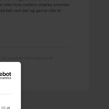
er eller hvis mellem-stærke smerter
stå fast ved det og gerne ville til
s
har svaret på dette spørgsmål
til at