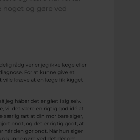
ke noget og gøre ved
lig rådgiver er jeg ikke læge eller
iagnose. For at kunne give et
 ville kræve at en læge fik kigget
 jeg håber det er gået i sig selv.
, vil det være en rigtig god idé at
e særlig rart at din mor bare siger,
jort ondt, og det er rigtig godt, at
sær når den gør ondt. Når hun siger
 hun kunne gøre ved det dér om