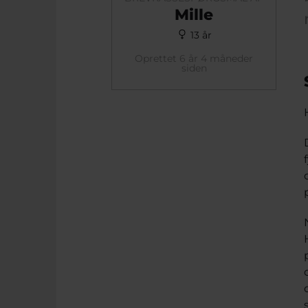
Mille
13 år
Oprettet 6 år 4 måneder
siden