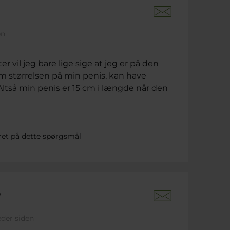
en
r vil jeg bare lige sige at jeg er på den
 om størrelsen på min penis, kan have
ltså min penis er 15 cm i længde når den
ret på dette spørgsmål
?
eder siden