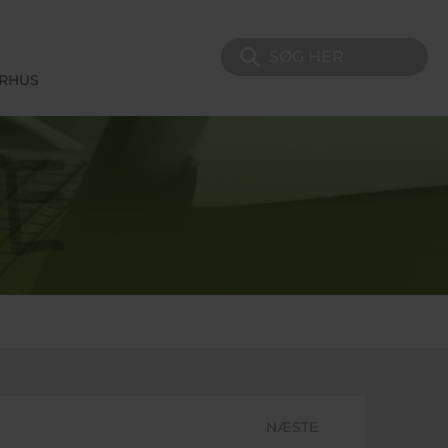
Søg på sitet
ERHUS
NÆSTE