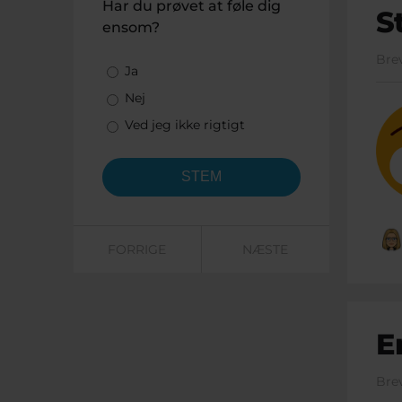
Har du prøvet at føle dig
S
ensom?
Bre
Valgmuligheder
Ja
Nej
Ved jeg ikke rigtigt
FORRIGE
NÆSTE
E
Bre