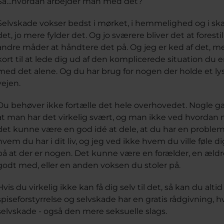
Så…hvordan arbejder man med det?
Selvskade vokser bedst i mørket, i hemmelighed og i s
det, jo mere fylder det. Og jo sværere bliver det at forest
andre måder at håndtere det på. Og jeg er ked af det, me
kort til at lede dig ud af den komplicerede situation du er 
med det alene. Og du har brug for nogen der holde et lys
vejen.
Du behøver ikke fortælle det hele overhovedet. Nogle ga
at man har det virkelig svært, og man ikke ved hvordan 
det kunne være en god idé at dele, at du har en proble
hvem du har i dit liv, og jeg ved ikke hvem du ville føle d
på at der er nogen. Det kunne være en forælder, en ældr
godt med, eller en anden voksen du stoler på.
Hvis du virkelig ikke kan få dig selv til det, så kan du alti
spiseforstyrrelse og selvskade har en gratis rådgivning
selvskade - også den mere seksuelle slags.