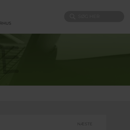
Søg på sitet
ERHUS
NÆSTE