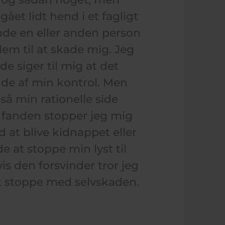
ået lidt hend i et fagligt
inde en eller anden person
dem til at skade mig. Jeg
e siger til mig at det
ude af min kontrol. Men
 så min rationelle side
 fanden stopper jeg mig
 at blive kidnappet eller
 at stoppe min lyst til
s den forsvinder tror jeg
t stoppe med selvskaden.