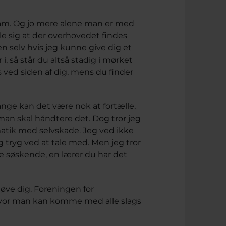
kam. Og jo mere alene man er med
ille sig at der overhovedet findes
n selv hvis jeg kunne give dig et
i, så står du altså stadig i mørket
 ved siden af dig, mens du finder
nge kan det være nok at fortælle,
man skal håndtere det. Dog tror jeg
matik med selvskade. Jeg ved ikke
ig tryg ved at tale med. Men jeg tror
e søskende, en lærer du har det
d øve dig. Foreningen for
, hvor man kan komme med alle slags