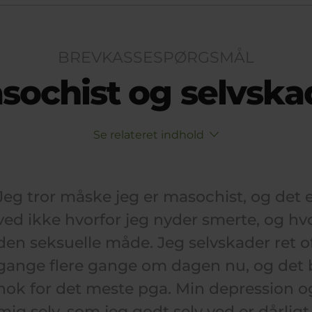
BREVKASSESPØRGSMÅL
sochist og selvska
Se relateret indhold
Jeg tror måske jeg er masochist, og det er
ved ikke hvorfor jeg nyder smerte, og hv
den seksuelle måde. Jeg selvskader ret of
gange flere gange om dagen nu, og det b
nok for det meste pga. Min depression og 
mig selv, som jeg godt selv ved er dårli