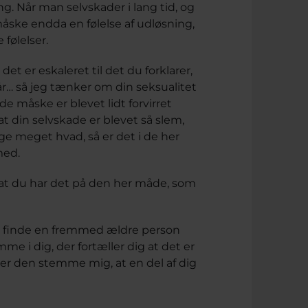
ng. Når man selvskader i lang tid, og
ske endda en følelse af udløsning,
følelser.
t er eskaleret til det du forklarer,
5 år… så jeg tænker om din seksualitet
 måske er blevet lidt forvirret
 din selvskade er blevet så slem,
ige meget hvad, så er det i de her
med.
l at du har det på den her måde, som
at finde en fremmed ældre person
me i dig, der fortæller dig at det er
ller den stemme mig, at en del af dig