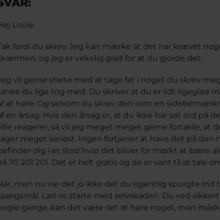
SVAR:
Hej Louie
Tak fordi du skrev. Jeg kan mærke at det har krævet nog
skærmen, og jeg er virkelig glad for at du gjorde det.
Jeg vil gerne starte med at tage fat i noget du skrev m
tanke du lige tog med. Du skriver at du er lidt ligeglad m
af at høre. Og selvom du skrev den som en sidebemærkn
af en årsag. Hvis den årsag er, at du ikke har sat ord på d
ville reagerer, så vil jeg meget meget gerne fortælle, at 
tager meget seriøst. Ingen fortjener at have det på den
befinder dig i et sted hvor det bliver for mørkt at bære a
på 70 201 201. Det er helt gratis og de er vant til at tale 
Når, men nu var det jo ikke det du egentlig spurgte ind til
spørgsmål. Lad os starte med selvskaden. Du ved sikker
nogle gange, kan det være rart at høre noget, man måsk