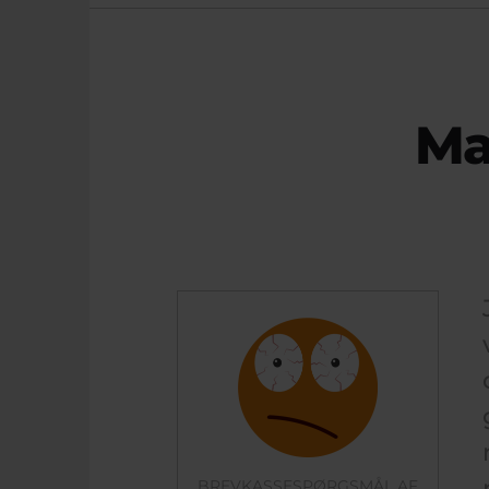
Ma
BREVKASSESPØRGSMÅL AF