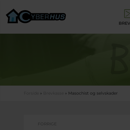
Gå til hovedindhold
BREV
Du er her
Forside
»
Brevkasse
» Masochist og selvskader
FORRIGE