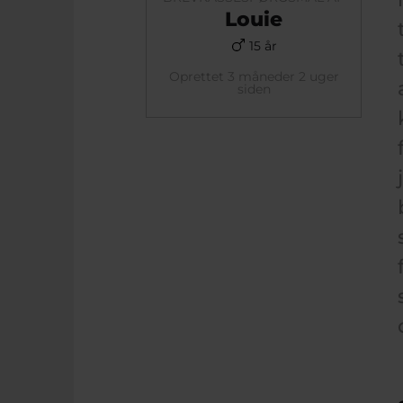
Louie
15 år
Oprettet 3 måneder 2 uger
siden