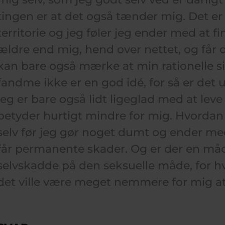
tingen er at det også tænder mig. Det er g
territorie og jeg føler jeg ender med at f
ældre end mig, hend over nettet, og får 
kan bare også mærke at min rationelle sid
fandme ikke er en god idé, for så er det 
jeg er bare også lidt ligeglad med at leve
betyder hurtigt mindre for mig. Hvordan
selv før jeg gør noget dumt og ender med
får permanente skader. Og er der en måde
selvskadde på den seksuelle måde, for hvi
det ville være meget nemmere for mig a