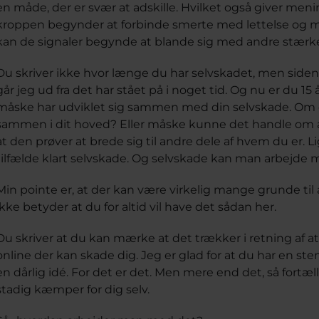
en måde, der er svær at adskille. Hvilket også giver meni
kroppen begynder at forbinde smerte med lettelse og må
kan de signaler begynde at blande sig med andre stærke 
Du skriver ikke hvor længe du har selvskadet, men siden de
går jeg ud fra det har stået på i noget tid. Og nu er du 1
måske har udviklet sig sammen med din selvskade. Om de
sammen i dit hoved? Eller måske kunne det handle om at
at den prøver at brede sig til andre dele af hvem du er. L
tilfælde klart selvskade. Og selvskade kan man arbejde 
Min pointe er, at der kan være virkelig mange grunde ti
ikke betyder at du for altid vil have det sådan her.
Du skriver at du kan mærke at det trækker i retning af 
online der kan skade dig. Jeg er glad for at du har en stem
en dårlig idé. For det er det. Men mere end det, så fortæ
stadig kæmper for dig selv.