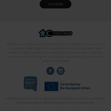
VIS MERE
Cyberhus er et klubhus på nettet for dig op til 25 år. Du kan skrive til
en voksen og få rådgivning i vores brevkasser og chat, dele dine
tanker i ung-til-ung eller bare hænge ud, og læse med. I Cyberhus
kan du være dig selv, og har du brug for en voksen, vil vi gerne lytte
og prøve at hjælpe
Indholdet på dette site er udelukkende Cyberhus' ansvar og afspejler
ikke nødvendigvis den Europæiske Unions holdninger.