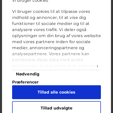
Vi bruger cookies
Jeg har ikke taget eller sendt intime billeder af mig selv til
andre
Vi bruger cookies til at tilpasse vores
indhold og annoncer, til at vise dig
funktioner til sociale medier og til at
analysere vores trafik. Vi deler også
oplysninger om din brug af vores website
FORRIGE
NÆSTE
med vores partnere inden for sociale
medier, annonceringspartnere og
Hm?
analysepartnere. Vores partnere kan
kombinere disse data med andre
Brevkassespørgsmål
#Livet på nettet
oplysninger, du har givet dem, eller som
Af
16 år · 11 år 5 måneder siden
de har indsamlet fra din brug af deres
Samtykkevalg
Nødvendig
tjenester. Du samtykker til vores cookies,
Hej cyberhus!
Præferencer
hvis du fortsætter med at anvende vores
Kender I nogle hjemmesider hvor man kan
hjemmeside.
Statistik
Tillad alle cookies
lave anderledes præsentationer på? Istedet for
power point :)
Marketing
Jeg kender kun pretzi, men da det ikke passer
Tillad udvalgte
til mit projekt kan jeg ikke bruge den.