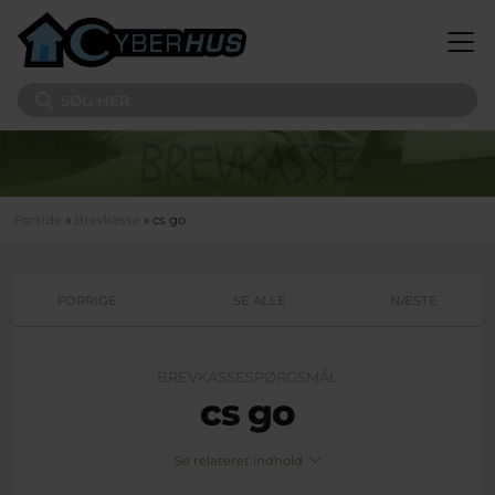
Gå til hovedindhold
Søg på sitet
Du er her
Forside
»
Brevkasse
» cs go
FORRIGE
SE ALLE
NÆSTE
BREVKASSESPØRGSMÅL
cs go
Se relateret indhold