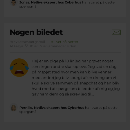
Jonas, Netlivs ekspert hos Cyberhus
har svaret på dette
spørgsmål
Nøgen biledet
Brevkassespørgsmål
#Livet på nettet
Af Freya
10 år · 7 år 8 måneder siden
Hej er en pige på 10 år jeg har prøvet noget
som ingen andre skal opleve. Jeg sad en dag
på msp(et sted hvor men kan blive venner
med andre) jeg bliv spurgt af en dreng om vi
skulle skrive sammen på snapchat og han bliv
hved med at spørge om biledder af mig og jeg
gav ham dem og så skrev jeg til...
Pernille, Netlivs ekspert hos Cyberhus
har svaret på dette
spørgsmål