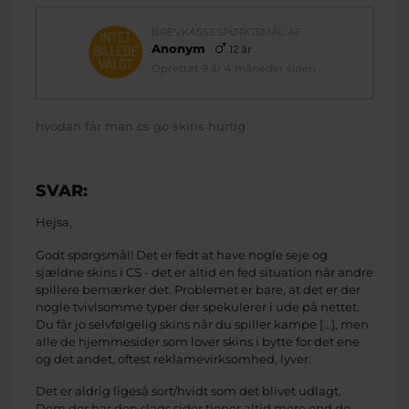
BREVKASSESPØRGSMÅL AF
Anonym
12 år
Oprettet 9 år 4 måneder siden
hvodan får man cs go skins hurtig
SVAR:
Hejsa,
Godt spørgsmål! Det er fedt at have nogle seje og
sjældne skins i CS - det er altid en fed situation når andre
spillere bemærker det. Problemet er bare, at det er der
nogle tvivlsomme typer der spekulerer i ude på nettet.
Du får jo selvfølgelig skins når du spiller kampe [...], men
alle de hjemmesider som lover skins i bytte for det ene
og det andet, oftest reklamevirksomhed, lyver.
Det er aldrig ligeså sort/hvidt som det blivet udlagt.
Dem der har den slags sider tjener altid mere end de