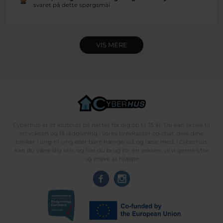
svaret på dette spørgsmål
VIS MERE
Cyberhus er et klubhus på nettet for dig op til 25 år. Du kan skrive til
en voksen og få rådgivning i vores brevkasser og chat, dele dine
tanker i ung-til-ung eller bare hænge ud, og læse med. I Cyberhus
kan du være dig selv, og har du brug for en voksen, vil vi gerne lytte
og prøve at hjælpe