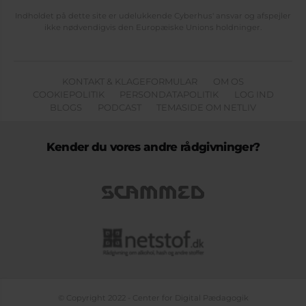
Indholdet på dette site er udelukkende Cyberhus' ansvar og afspejler
ikke nødvendigvis den Europæiske Unions holdninger.
KONTAKT & KLAGEFORMULAR
OM OS
COOKIEPOLITIK
PERSONDATAPOLITIK
LOG IND
BLOGS
PODCAST
TEMASIDE OM NETLIV
Kender du vores andre rådgivninger?
© Copyright 2022 - Center for Digital Pædagogik