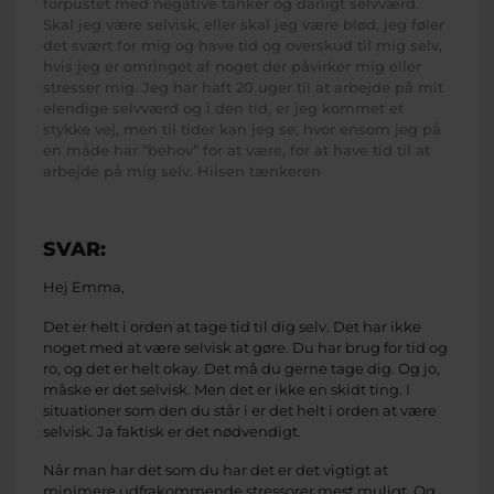
forpustet med negative tanker og dårligt selvværd.
Skal jeg være selvisk, eller skal jeg være blød, jeg føler
det svært for mig og have tid og overskud til mig selv,
hvis jeg er omringet af noget der påvirker mig eller
stresser mig. Jeg har haft 20 uger til at arbejde på mit
elendige selvværd og i den tid, er jeg kommet et
stykke vej, men til tider kan jeg se, hvor ensom jeg på
en måde har “behov” for at være, for at have tid til at
arbejde på mig selv. Hilsen tænkeren
SVAR:
Hej Emma,
Det er helt i orden at tage tid til dig selv. Det har ikke
noget med at være selvisk at gøre. Du har brug for tid og
ro, og det er helt okay. Det må du gerne tage dig. Og jo,
måske er det selvisk. Men det er ikke en skidt ting. I
situationer som den du står i er det helt i orden at være
selvisk. Ja faktisk er det nødvendigt.
Når man har det som du har det er det vigtigt at
minimere udfrakommende stressorer mest muligt. Og