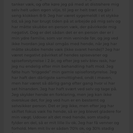
tanker væk, og ofte køre jeg på med at distrahere mig
selv helt uden egen vilje, til jeg er helt træt og går i
seng klokken 8-9. Jeg har været sygemeldt i et stykke
tid, så jeg har brugt tiden på at arbejde på mig selv og
har måtte skubbe en person væk, der påvirkede mig
negativt. Dog er det sådan det er en person der er i
min ydre familie, som var min veninde før, og jeg ved
ikke hvordan jeg skal omgås med hende, når jeg har
måtte skubbe hende væk (ikke svaret hende)? Jeg har
været negativt påvirket af hendes spisevaner og
spiseforstyrrelse i 2 år, og efter jeg selv blev rask, har
jeg nu endelig efter min behandling haft mod. Jeg
følte hun “triggede” min gamle spiseforstyrrelse. Jeg
har haft den dårligste samvittighed, ondt i maven,
men har været så dårlig gang efter gang hvor vi har
set hinanden. Jeg har haft svært ved selv og tage på.
Jeg skylder hende en forklaring, men jeg kan ikke
overskue det, for jeg ved hun er en bestemt og
selvsikker person. Det er jeg ikke, men efter jeg har
skiftet fokus væk fra hende, så er jeg blevet gladere for
min vægt. Udover alt det med hende, som stadig
fylder en del, så er mit lille liv ok. Jeg har få venner og
forhold. Men mit liv er sådan 70% ok, og 30% stadig