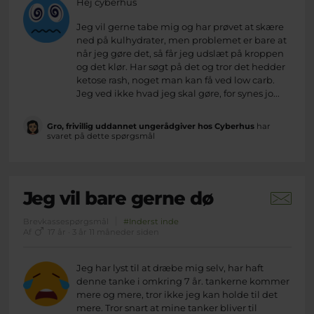
Hej cyberhus
Jeg vil gerne tabe mig og har prøvet at skære
ned på kulhydrater, men problemet er bare at
når jeg gøre det, så får jeg udslæt på kroppen
og det klør. Har søgt på det og tror det hedder
ketose rash, noget man kan få ved low carb.
Jeg ved ikke hvad jeg skal gøre, for synes jo...
Gro, frivillig uddannet ungerådgiver hos Cyberhus
har
svaret på dette spørgsmål
Jeg vil bare gerne dø
Brevkassespørgsmål
#Inderst inde
Af
17 år · 3 år 11 måneder siden
Jeg har lyst til at dræbe mig selv, har haft
denne tanke i omkring 7 år. tankerne kommer
mere og mere, tror ikke jeg kan holde til det
mere. Tror snart at mine tanker bliver til