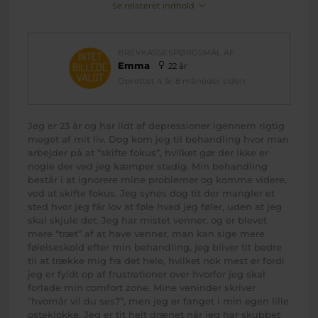
Se relateret indhold
BREVKASSESPØRGSMÅL AF
Emma
22 år
Oprettet 4 år 8 måneder siden
Jeg er 23 år og har lidt af depressioner igennem rigtig
meget af mit liv. Dog kom jeg til behandling hvor man
arbejder på at “skifte fokus”, hvilket gør der ikke er
nogle der ved jeg kæmper stadig. Min behandling
består i at ignorere mine problemer og komme videre,
ved at skifte fokus. Jeg synes dog tit der mangler et
sted hvor jeg får lov at føle hvad jeg føler, uden at jeg
skal skjule det. Jeg har mistet venner, og er blevet
mere “træt” af at have venner, man kan sige mere
følelseskold efter min behandling, jeg bliver tit bedre
til at trække mig fra det hele, hvilket nok mest er fordi
jeg er fyldt op af frustrationer over hvorfor jeg skal
forlade min comfort zone. Mine veninder skriver
“hvornår vil du ses?”, men jeg er fanget i min egen lille
osteklokke. Jeg er tit helt drænet når jeg har skubbet