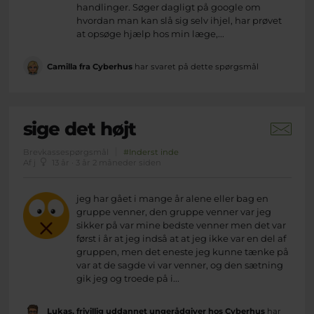
handlinger. Søger dagligt på google om
hvordan man kan slå sig selv ihjel, har prøvet
at opsøge hjælp hos min læge,...
Camilla fra Cyberhus
har svaret på dette spørgsmål
sige det højt
Brevkassespørgsmål
#Inderst inde
Af j
13 år · 3 år 2 måneder siden
jeg har gået i mange år alene eller bag en
gruppe venner, den gruppe venner var jeg
sikker på var mine bedste venner men det var
først i år at jeg indså at at jeg ikke var en del af
gruppen, men det eneste jeg kunne tænke på
var at de sagde vi var venner, og den sætning
gik jeg og troede på i...
Lukas, frivillig uddannet ungerådgiver hos Cyberhus
har