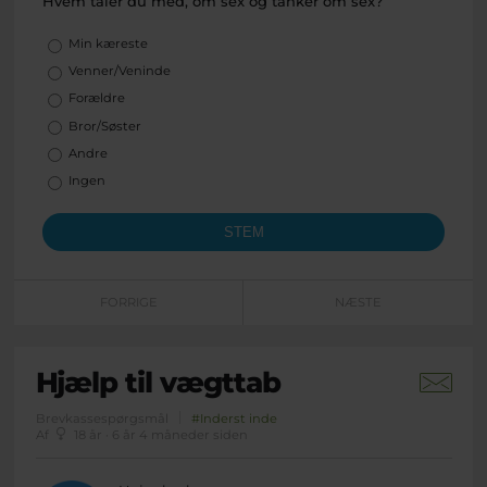
Hvem taler du med, om sex og tanker om sex?
Valgmuligheder
Min kæreste
Venner/Veninde
Forældre
Bror/Søster
Andre
Ingen
FORRIGE
NÆSTE
Hjælp til vægttab
Brevkassespørgsmål
#Inderst inde
Af
18 år · 6 år 4 måneder siden