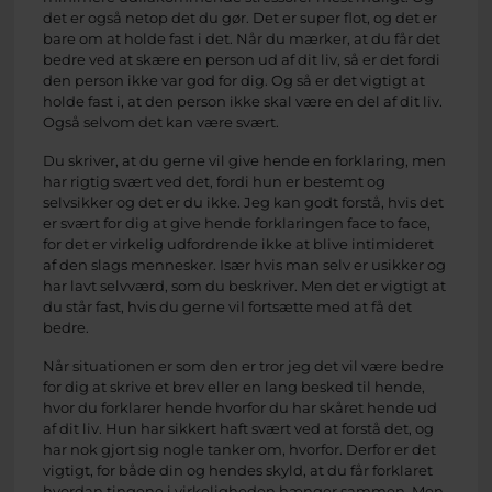
det er også netop det du gør. Det er super flot, og det er
bare om at holde fast i det. Når du mærker, at du får det
bedre ved at skære en person ud af dit liv, så er det fordi
den person ikke var god for dig. Og så er det vigtigt at
holde fast i, at den person ikke skal være en del af dit liv.
Også selvom det kan være svært.
Du skriver, at du gerne vil give hende en forklaring, men
har rigtig svært ved det, fordi hun er bestemt og
selvsikker og det er du ikke. Jeg kan godt forstå, hvis det
er svært for dig at give hende forklaringen face to face,
for det er virkelig udfordrende ikke at blive intimideret
af den slags mennesker. Især hvis man selv er usikker og
har lavt selvværd, som du beskriver. Men det er vigtigt at
du står fast, hvis du gerne vil fortsætte med at få det
bedre.
Når situationen er som den er tror jeg det vil være bedre
for dig at skrive et brev eller en lang besked til hende,
hvor du forklarer hende hvorfor du har skåret hende ud
af dit liv. Hun har sikkert haft svært ved at forstå det, og
har nok gjort sig nogle tanker om, hvorfor. Derfor er det
vigtigt, for både din og hendes skyld, at du får forklaret
hvordan tingene i virkeligheden hænger sammen. Men