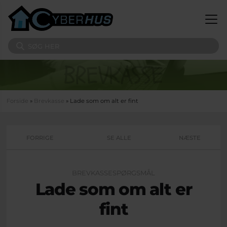
Gå til hovedindhold
Søg på sitet
Du er her
Forside
»
Brevkasse
» Lade som om alt er fint
FORRIGE
SE ALLE
NÆSTE
BREVKASSESPØRGSMÅL
Lade som om alt er
fint