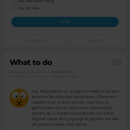
Nej, ikke sådan rigtig
Nej, slet ikke
FORRIGE
NÆSTE
What to do
Brevkassespørgsmål
#Inderst inde
Af Emilie
19 år · 4 år 7 måneder siden
Hej. Mit problem er, at jeg har mødt en fyr som
kommer fra udlandet og har boet i Danmark i
næsten 10 år. Vi blev venner, men han vil
gerne mere og har villet mere nærmest fra
starten, da vi mødte hinanden for 2 år siden.
Jeg har været ærlig og sagt at jeg ikke har det
på samme måde, men det er...