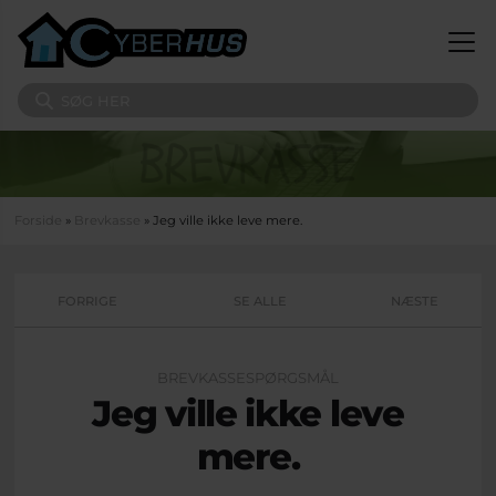
Gå til hovedindhold
Søg på sitet
Du er her
Forside
»
Brevkasse
» Jeg ville ikke leve mere.
FORRIGE
SE ALLE
NÆSTE
BREVKASSESPØRGSMÅL
Jeg ville ikke leve
mere.