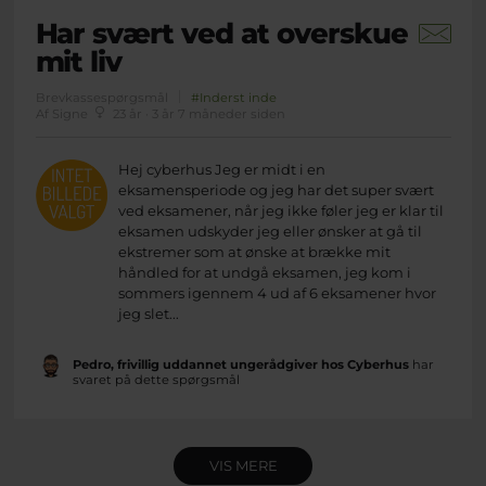
Har svært ved at overskue
mit liv
Brevkassespørgsmål
#Inderst inde
Af Signe
23 år · 3 år 7 måneder siden
Hej cyberhus Jeg er midt i en
eksamensperiode og jeg har det super svært
ved eksamener, når jeg ikke føler jeg er klar til
eksamen udskyder jeg eller ønsker at gå til
ekstremer som at ønske at brække mit
håndled for at undgå eksamen, jeg kom i
sommers igennem 4 ud af 6 eksamener hvor
jeg slet...
Pedro, frivillig uddannet ungerådgiver hos Cyberhus
har
svaret på dette spørgsmål
VIS MERE