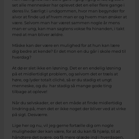
set alle mennesker har oplevet det en eller flere gange i
deres liv. Særligt i undgommen, hvor man begynder for
alvor at finde ud af hvem man er og hvem man ønsker at
være. Selvom man har været sammen nogle år mens
man er ung, kan man sagtens vokse fra hinanden, i takt
med at man bliver ældre.
Måske kan der være en mulighed for at hun kan lære
dig bedre at kende? Er det mon en du går i skole med til
hverdag?
At dø er slet ikke en løsning. Det er en endelig løsning
på et midlertidigt problem, og selvom det er træls at
høre, og lyder totalt cliché, så er du stadig et ungt
menneske, og du har stadig så mange gode ting
tilbage at opleve!
Når du selvskader, er det en måde at finde midlertidig
lindring på, men det er ikke noget der bliver ved at virke
på sigt. Desværre.
Lige her og nu, vil jeg gerne fortælle dig om nogle
muligheder der kan være, for at du kan få hjælp, til at
håndtere det svære, og få mere glæde ind i hverdagen,