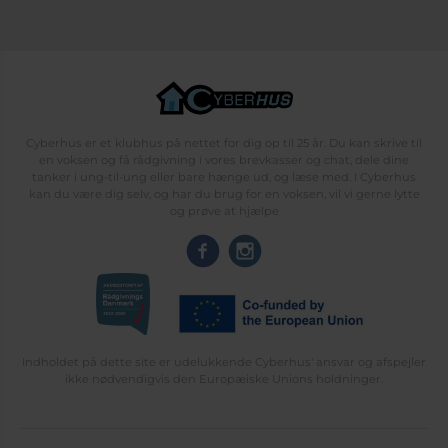
Cyberhus er et klubhus på nettet for dig op til 25 år. Du kan skrive til
en voksen og få rådgivning i vores brevkasser og chat, dele dine
tanker i ung-til-ung eller bare hænge ud, og læse med. I Cyberhus
kan du være dig selv, og har du brug for en voksen, vil vi gerne lytte
og prøve at hjælpe
Indholdet på dette site er udelukkende Cyberhus' ansvar og afspejler
ikke nødvendigvis den Europæiske Unions holdninger.