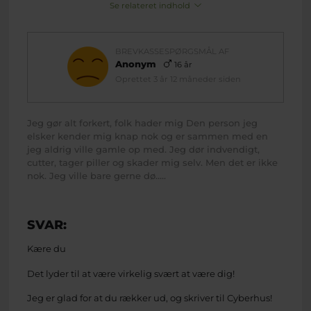
Se relateret indhold
BREVKASSESPØRGSMÅL AF
Anonym
16 år
Oprettet 3 år 12 måneder siden
Jeg gør alt forkert, folk hader mig Den person jeg
elsker kender mig knap nok og er sammen med en
jeg aldrig ville gamle op med. Jeg dør indvendigt,
cutter, tager piller og skader mig selv. Men det er ikke
nok. Jeg ville bare gerne dø…..
SVAR:
Kære du
Det lyder til at være virkelig svært at være dig!
Jeg er glad for at du rækker ud, og skriver til Cyberhus!