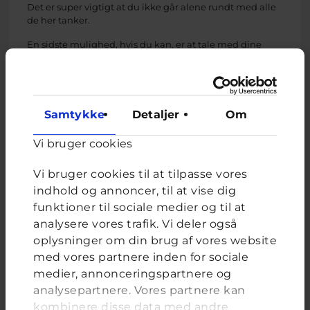
Det er super vigtigt at du ikke går alene rundt med alle
de her tanker.
En sidste mulighed, hvis du kan, er at tale med dine
forældre om hvordan du går og har det, og bede dem
om at få noget hjælp. Det kan fx være en psykolog.
Jeg håber virkelig at du vil række ud til nogen, så du kan
få den hjælp du har fortjent at få, nemlig hjælp til at få
Samtykke
Detaljer
Om
troen tilbage på dig selv, og få en hverdag du har lyst til
at være i.
Vi bruger cookies
Mange hilsner fra Rose
Vi bruger cookies til at tilpasse vores
indhold og annoncer, til at vise dig
funktioner til sociale medier og til at
analysere vores trafik. Vi deler også
Rose, frivillig uddannet ungerådgiver hos Cyberhus
oplysninger om din brug af vores website
med vores partnere inden for sociale
har svaret på dette spørgsmål
medier, annonceringspartnere og
analysepartnere. Vores partnere kan
kombinere disse data med andre