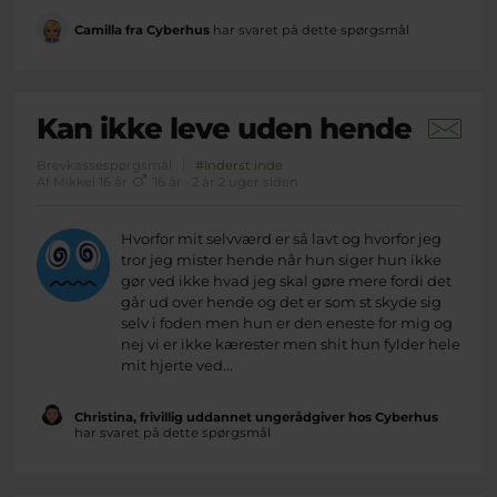
Camilla fra Cyberhus
har svaret på dette spørgsmål
Kan ikke leve uden hende
Brevkassespørgsmål
#Inderst inde
Af Mikkel 16 år
16 år · 2 år 2 uger siden
Hvorfor mit selvværd er så lavt og hvorfor jeg
tror jeg mister hende når hun siger hun ikke
gør ved ikke hvad jeg skal gøre mere fordi det
går ud over hende og det er som st skyde sig
selv i foden men hun er den eneste for mig og
nej vi er ikke kærester men shit hun fylder hele
mit hjerte ved...
Christina, frivillig uddannet ungerådgiver hos Cyberhus
har svaret på dette spørgsmål