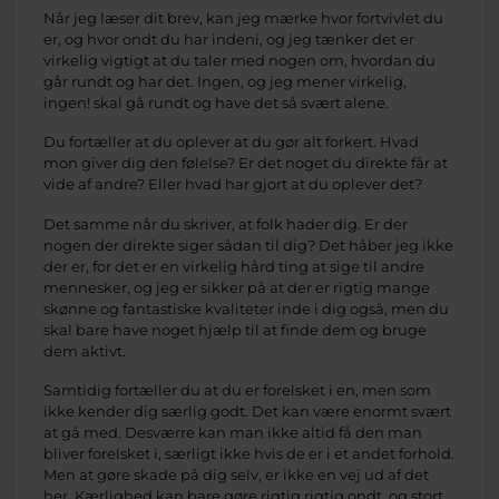
Når jeg læser dit brev, kan jeg mærke hvor fortvivlet du
er, og hvor ondt du har indeni, og jeg tænker det er
virkelig vigtigt at du taler med nogen om, hvordan du
går rundt og har det. Ingen, og jeg mener virkelig,
ingen! skal gå rundt og have det så svært alene.
Du fortæller at du oplever at du gør alt forkert. Hvad
mon giver dig den følelse? Er det noget du direkte får at
vide af andre? Eller hvad har gjort at du oplever det?
Det samme når du skriver, at folk hader dig. Er der
nogen der direkte siger sådan til dig? Det håber jeg ikke
der er, for det er en virkelig hård ting at sige til andre
mennesker, og jeg er sikker på at der er rigtig mange
skønne og fantastiske kvaliteter inde i dig også, men du
skal bare have noget hjælp til at finde dem og bruge
dem aktivt.
Samtidig fortæller du at du er forelsket i en, men som
ikke kender dig særlig godt. Det kan være enormt svært
at gå med. Desværre kan man ikke altid få den man
bliver forelsket i, særligt ikke hvis de er i et andet forhold.
Men at gøre skade på dig selv, er ikke en vej ud af det
her. Kærlighed kan bare gøre rigtig rigtig ondt, og stort