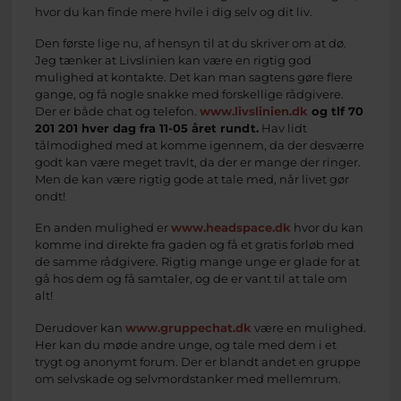
hvor du kan finde mere hvile i dig selv og dit liv.
Den første lige nu, af hensyn til at du skriver om at dø.
Jeg tænker at Livslinien kan være en rigtig god
mulighed at kontakte. Det kan man sagtens gøre flere
gange, og få nogle snakke med forskellige rådgivere.
Der er både chat og telefon.
www.livslinien.dk
og tlf 70
201 201 hver dag fra 11-05 året rundt.
Hav lidt
tålmodighed med at komme igennem, da der desværre
godt kan være meget travlt, da der er mange der ringer.
Men de kan være rigtig gode at tale med, når livet gør
ondt!
En anden mulighed er
www.headspace.dk
hvor du kan
komme ind direkte fra gaden og få et gratis forløb med
de samme rådgivere. Rigtig mange unge er glade for at
gå hos dem og få samtaler, og de er vant til at tale om
alt!
Derudover kan
www.gruppechat.dk
være en mulighed.
Her kan du møde andre unge, og tale med dem i et
trygt og anonymt forum. Der er blandt andet en gruppe
om selvskade og selvmordstanker med mellemrum.