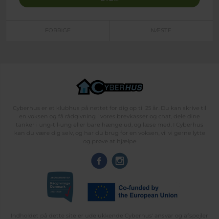
FORRIGE
NÆSTE
Cyberhus er et klubhus på nettet for dig op til 25 år. Du kan skrive til
en voksen og få rådgivning i vores brevkasser og chat, dele dine
tanker i ung-til-ung eller bare hænge ud, og læse med. I Cyberhus
kan du være dig selv, og har du brug for en voksen, vil vi gerne lytte
og prøve at hjælpe
Indholdet på dette site er udelukkende Cyberhus' ansvar og afspejler