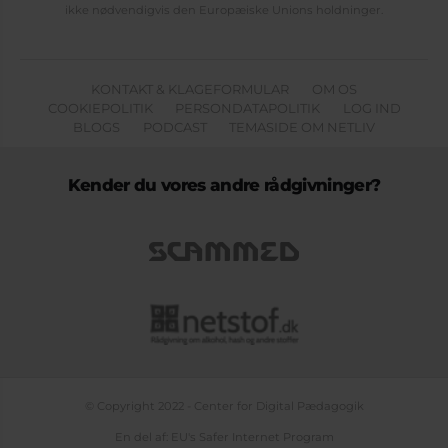
ikke nødvendigvis den Europæiske Unions holdninger.
KONTAKT & KLAGEFORMULAR
OM OS
COOKIEPOLITIK
PERSONDATAPOLITIK
LOG IND
BLOGS
PODCAST
TEMASIDE OM NETLIV
Kender du vores andre rådgivninger?
© Copyright 2022 - Center for Digital Pædagogik
En del af: EU's Safer Internet Program