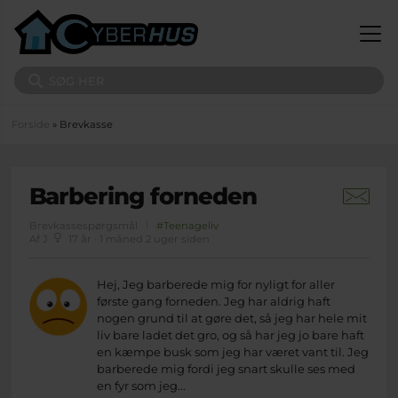
Gå til hovedindhold
Søg på sitet
Du er her
Forside
» Brevkasse
Barbering forneden
Brevkassespørgsmål
#Teenageliv
Af J
17 år · 1 måned 2 uger siden
Hej, Jeg barberede mig for nyligt for aller
første gang forneden. Jeg har aldrig haft
nogen grund til at gøre det, så jeg har hele mit
liv bare ladet det gro, og så har jeg jo bare haft
en kæmpe busk som jeg har været vant til. Jeg
barberede mig fordi jeg snart skulle ses med
en fyr som jeg...