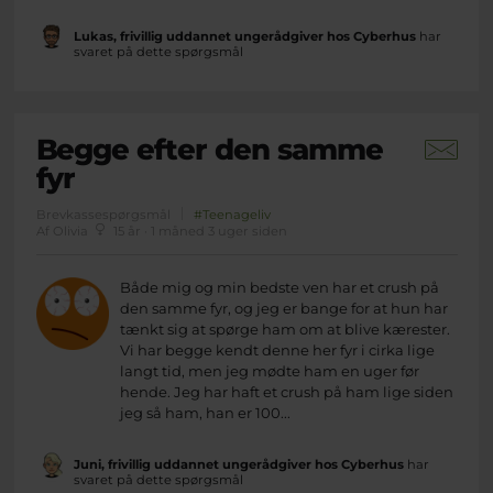
Lukas, frivillig uddannet ungerådgiver hos Cyberhus
har
svaret på dette spørgsmål
Begge efter den samme
fyr
Brevkassespørgsmål
#Teenageliv
Af Olivia
15 år · 1 måned 3 uger siden
Både mig og min bedste ven har et crush på
den samme fyr, og jeg er bange for at hun har
tænkt sig at spørge ham om at blive kærester.
Vi har begge kendt denne her fyr i cirka lige
langt tid, men jeg mødte ham en uger før
hende. Jeg har haft et crush på ham lige siden
jeg så ham, han er 100...
Juni, frivillig uddannet ungerådgiver hos Cyberhus
har
svaret på dette spørgsmål