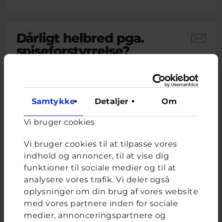
Dårligt helbred pga.
spiseforstyrrelse?
Brevkassespørgsmål
#Blandet
Af L
15 år · 1 måned 3 uger siden
På det seneste har jeg udviklet noget jeg tror
Samtykke
Detaljer
Om
er en spiseforstyrrelse. Jeg spiser ikke
morgenmad eller frokost, og kun en halv
Vi bruger cookies
portion aftensmad. Nogle gange ender jeg
med at spise et fuldt måltid og får mig selv til
Vi bruger cookies til at tilpasse vores
at kaste op. De seneste to uger har jeg følt mig
indhold og annoncer, til at vise dig
svimmel, træt, mit hjerte...
funktioner til sociale medier og til at
analysere vores trafik. Vi deler også
Lukas, frivillig uddannet ungerådgiver hos Cyberhus
har
svaret på dette spørgsmål
oplysninger om din brug af vores website
med vores partnere inden for sociale
medier, annonceringspartnere og