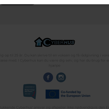
g op til 25 år. Du kan skrive til en voksen og få rådgivning i vo
læse med. I Cyberhus kan du være dig selv, og har du brug for en
hjælpe
delukkende Cyberhus' ansvar og afspejler ikke nødvendigvis den 