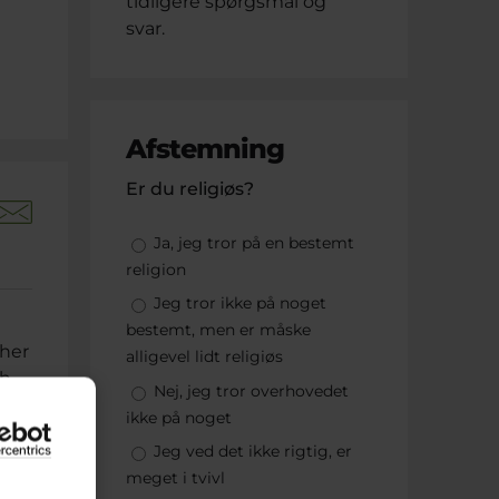
tidligere spørgsmål og
svar.
Afstemning
Er du religiøs?
Valgmuligheder
Ja, jeg tror på en bestemt
religion
Jeg tror ikke på noget
t
bestemt, men er måske
 her
alligevel lidt religiøs
sh
Nej, jeg tror overhovedet
ikke på noget
Jeg ved det ikke rigtig, er
meget i tvivl