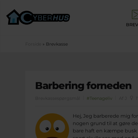
Gå til hovedindhold
BREV
Du er her
Forside
» Brevkasse
Barbering forneden
Brevkassespørgsmål
#Teenageliv
Af J
1
Hej, Jeg barberede mig for 
nogen grund til at gøre det,
bare haft en kæmpe busk s