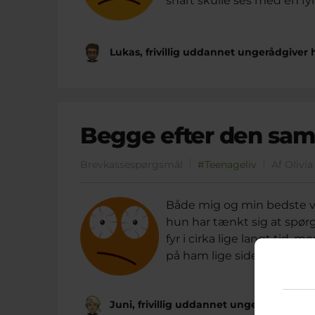
snart skulle ses med en fyr
Lukas, frivillig uddannet ungerådgiver
Begge efter den sam
Brevkassespørgsmål
#Teenageliv
Af Olivi
Både mig og min bedste ve
hun har tænkt sig at spør
fyr i cirka lige langt tid,
på ham lige siden jeg så ha
Juni, frivillig uddannet ungerådgiver 