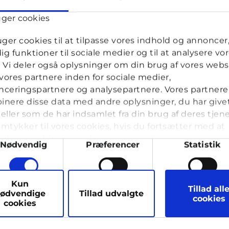
uger cookies
uger cookies til at tilpasse vores indhold og annoncer, 
spiseforstyrrelse?
dig funktioner til sociale medier og til at analysere vo
k. Vi deler også oplysninger om din brug af vores webs
r · 1 måned 3 uger siden
ores partnere inden for sociale medier,
ceringspartnere og analysepartnere. Vores partnere
nere disse data med andre oplysninger, du har give
klet noget jeg tror er en spiseforstyrrelse. Jeg spiser ikk
eller som de har indsamlet fra din brug af deres tjene
og kun en halv portion aftensmad. Nogle gange ender j
mtykker til vores cookies, hvis du fortsætter med at
d og får mig selv til at kaste op. De seneste to uger har j
nde vores hjemmeside.
hjerte...
ykkevalg
Nødvendig
Præferencer
Statistik
 hos Cyberhus
har svaret på dette spørgsmål
arketing
Kun
Tillad all
ødvendige
Tillad udvalgte
cookies
cookies
VIS MERE