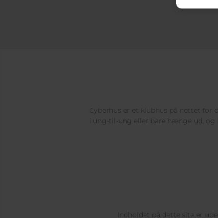
Cyberhus er et klubhus på nettet for di
i ung-til-ung eller bare hænge ud, og 
Indholdet på dette site er u