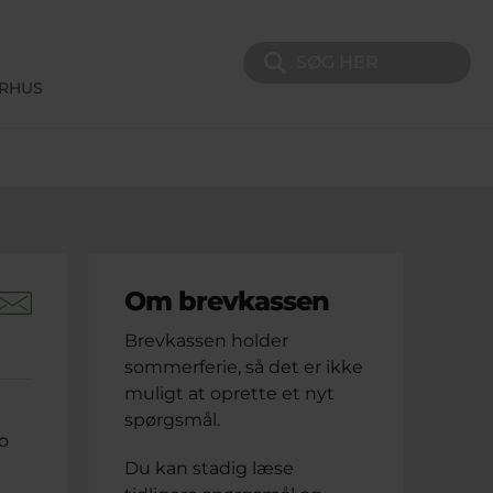
Søg på sitet
ERHUS
Om brevkassen
Brevkassen holder
sommerferie, så det er ikke
muligt at oprette et nyt
spørgsmål.
jo
Du kan stadig læse