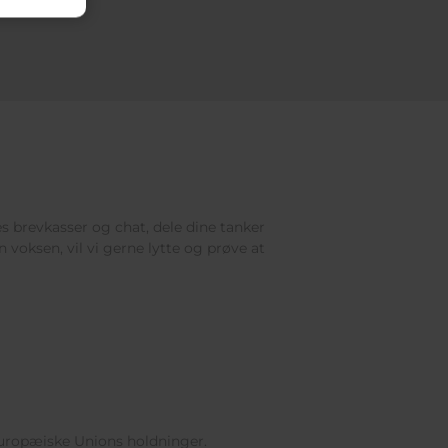
res brevkasser og chat, dele dine tanker
 voksen, vil vi gerne lytte og prøve at
Europæiske Unions holdninger.