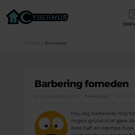
Gå til hovedindhold
BREV
Du er her
Forside
» Brevkasse
Barbering forneden
Brevkassespørgsmål
#Teenageliv
Af J
1
Hej, Jeg barberede mig for 
nogen grund til at gøre det,
bare haft en kæmpe busk s