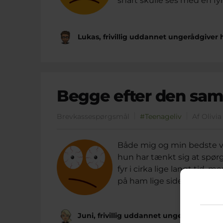
snart skulle ses med en fyr
Lukas, frivillig uddannet ungerådgiver
Begge efter den sam
Brevkassespørgsmål
#Teenageliv
Af Olivi
Både mig og min bedste ve
hun har tænkt sig at spør
fyr i cirka lige langt tid,
på ham lige siden jeg så ha
Juni, frivillig uddannet ungerådgiver 