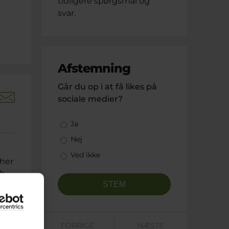
tidligere spørgsmål og
svar.
Afstemning
Går du op i at få likes på
sociale medier?
Valgmuligheder
Ja
Nej
t
Ved ikke
 her
sh
FORRIGE
NÆSTE