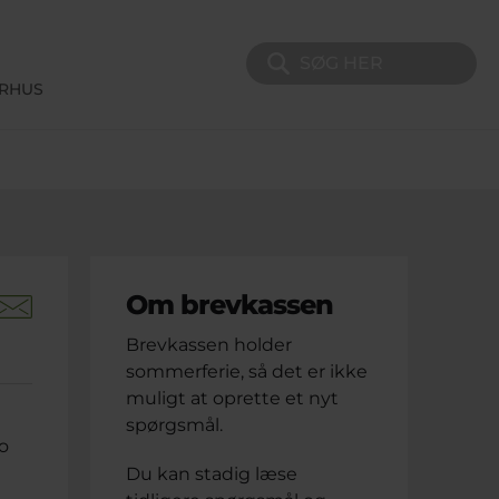
Søg på sitet
ERHUS
Om brevkassen
Brevkassen holder
sommerferie, så det er ikke
muligt at oprette et nyt
spørgsmål.
jo
Du kan stadig læse