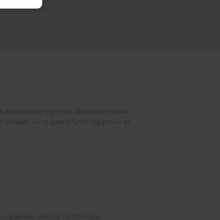
res brevkasser og chat, dele dine tanker
 voksen, vil vi gerne lytte og prøve at
Europæiske Unions holdninger.