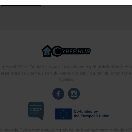
g op til 25 år. Du kan skrive til en voksen og få rådgivning i vo
læse med. I Cyberhus kan du være dig selv, og har du brug for en
hjælpe
delukkende Cyberhus' ansvar og afspejler ikke nødvendigvis den 