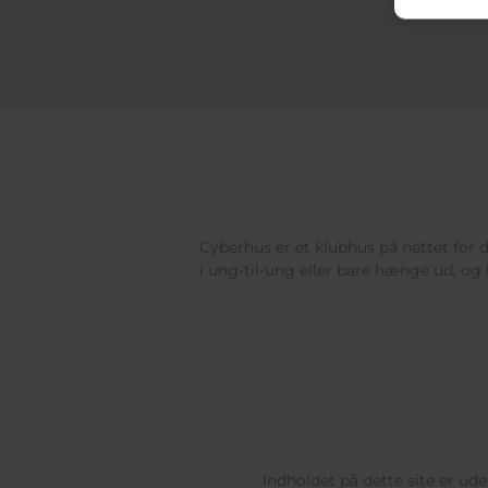
Cyberhus er et klubhus på nettet for di
i ung-til-ung eller bare hænge ud, og 
Indholdet på dette site er u