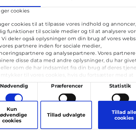
uger cookies
uger cookies til at tilpasse vores indhold og annoncer, 
spiseforstyrrelse?
dig funktioner til sociale medier og til at analysere vo
k. Vi deler også oplysninger om din brug af vores webs
r · 1 måned 2 uger siden
ores partnere inden for sociale medier,
ceringspartnere og analysepartnere. Vores partnere
nere disse data med andre oplysninger, du har give
klet noget jeg tror er en spiseforstyrrelse. Jeg spiser ikk
eller som de har indsamlet fra din brug af deres tjene
og kun en halv portion aftensmad. Nogle gange ender j
mtykker til vores cookies, hvis du fortsætter med at
d og får mig selv til at kaste op. De seneste to uger har j
nde vores hjemmeside.
hjerte...
ykkevalg
Nødvendig
Præferencer
Statistik
 hos Cyberhus
har svaret på dette spørgsmål
arketing
Kun
Tillad all
ødvendige
Tillad udvalgte
cookies
cookies
VIS MERE