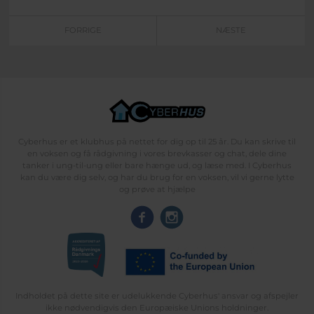
FORRIGE
NÆSTE
Cyberhus er et klubhus på nettet for dig op til 25 år. Du kan skrive til
en voksen og få rådgivning i vores brevkasser og chat, dele dine
tanker i ung-til-ung eller bare hænge ud, og læse med. I Cyberhus
kan du være dig selv, og har du brug for en voksen, vil vi gerne lytte
og prøve at hjælpe
Indholdet på dette site er udelukkende Cyberhus' ansvar og afspejler
ikke nødvendigvis den Europæiske Unions holdninger.