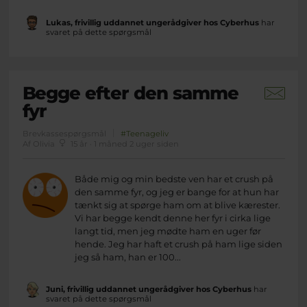
Lukas, frivillig uddannet ungerådgiver hos Cyberhus
har
svaret på dette spørgsmål
Begge efter den samme
fyr
Brevkassespørgsmål
#Teenageliv
Af Olivia
15 år · 1 måned 2 uger siden
Både mig og min bedste ven har et crush på
den samme fyr, og jeg er bange for at hun har
tænkt sig at spørge ham om at blive kærester.
Vi har begge kendt denne her fyr i cirka lige
langt tid, men jeg mødte ham en uger før
hende. Jeg har haft et crush på ham lige siden
jeg så ham, han er 100...
Juni, frivillig uddannet ungerådgiver hos Cyberhus
har
svaret på dette spørgsmål