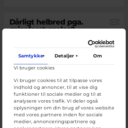
Dårligt helbred pga.
spiseforstyrrelse?
Brevkassespørgsmål
#Blandet
Af L
15 år · 1 måned 2 uger siden
Samtykke
Detaljer
Om
På det seneste har jeg udviklet noget jeg tror
er en spiseforstyrrelse. Jeg spiser ikke
Vi bruger cookies
morgenmad eller frokost, og kun en halv
portion aftensmad. Nogle gange ender jeg
med at spise et fuldt måltid og får mig selv til
Vi bruger cookies til at tilpasse vores
at kaste op. De seneste to uger har jeg følt mig
indhold og annoncer, til at vise dig
svimmel, træt, mit hjerte...
funktioner til sociale medier og til at
analysere vores trafik. Vi deler også
Lukas, frivillig uddannet ungerådgiver hos Cyberhus
har
oplysninger om din brug af vores website
svaret på dette spørgsmål
med vores partnere inden for sociale
medier, annonceringspartnere og