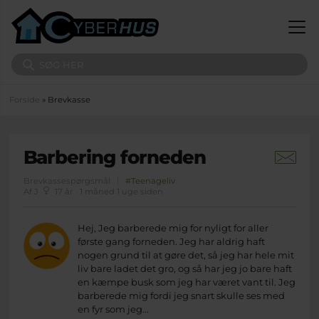
Gå til hovedindhold
Søg på sitet
Du er her
Forside
» Brevkasse
Barbering forneden
Brevkassespørgsmål
#Teenageliv
Af J
17 år · 1 måned 1 uge siden
Hej, Jeg barberede mig for nyligt for aller
første gang forneden. Jeg har aldrig haft
nogen grund til at gøre det, så jeg har hele mit
liv bare ladet det gro, og så har jeg jo bare haft
en kæmpe busk som jeg har været vant til. Jeg
barberede mig fordi jeg snart skulle ses med
en fyr som jeg...