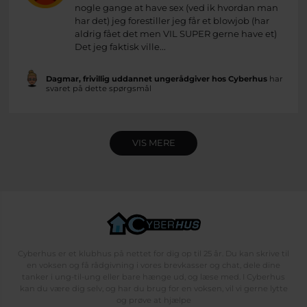
nogle gange at have sex (ved ik hvordan man
har det) jeg forestiller jeg får et blowjob (har
aldrig fået det men VIL SUPER gerne have et)
Det jeg faktisk ville...
Dagmar, frivillig uddannet ungerådgiver hos Cyberhus
har
svaret på dette spørgsmål
VIS MERE
Cyberhus er et klubhus på nettet for dig op til 25 år. Du kan skrive til
en voksen og få rådgivning i vores brevkasser og chat, dele dine
tanker i ung-til-ung eller bare hænge ud, og læse med. I Cyberhus
kan du være dig selv, og har du brug for en voksen, vil vi gerne lytte
og prøve at hjælpe