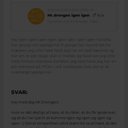
BREVKASSESPØRGSMÅL AF
Mr.drengen igen igen
16 år
Oprettet 4 år 5 måneder siden
Hej igen igen igen igen igen igen igen igen hahaha
har spurgt om spørgsmål 9 gange her tusind tak for
hjælpen jeg ville høre fordi jeg har en sød kæreste og
her om et par dage skal vi mødes og have sex jeg ville
høre hvilken størrelse kondom jeg skal have jeg har en
pik størrelse på 17Cm i må undskylde hvis det er et
mærkelgt spørgsmål
SVAR:
Hej med dig Mr.Drengen!
Hvor er det dejligt at høre, at du føler, at du får gode svar,
og at du har lyst til at komme igen og igen og igen og
igen :-) Det er simpelthen altid skønt for os at høre, at det