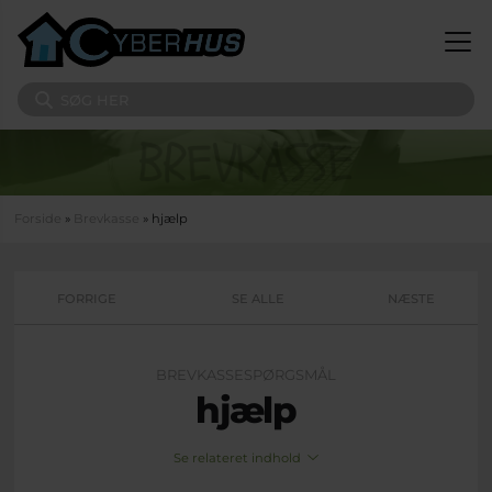
Gå til hovedindhold
Søg på sitet
Du er her
Forside
»
Brevkasse
» hjælp
FORRIGE
SE ALLE
NÆSTE
BREVKASSESPØRGSMÅL
hjælp
Se relateret indhold