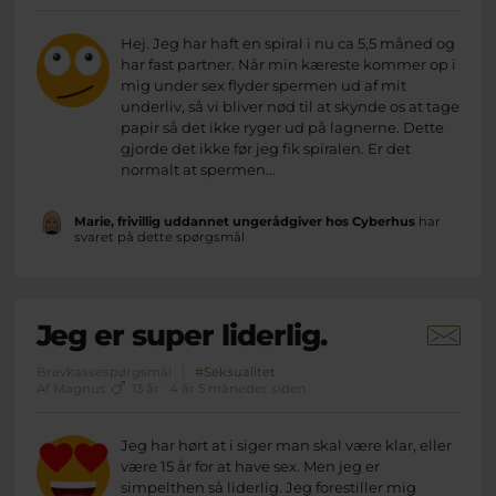
Hej. Jeg har haft en spiral i nu ca 5,5 måned og
har fast partner. Når min kæreste kommer op i
mig under sex flyder spermen ud af mit
underliv, så vi bliver nød til at skynde os at tage
papir så det ikke ryger ud på lagnerne. Dette
gjorde det ikke før jeg fik spiralen. Er det
normalt at spermen...
Marie, frivillig uddannet ungerådgiver hos Cyberhus
har
svaret på dette spørgsmål
Jeg er super liderlig.
Brevkassespørgsmål
#Seksualitet
Af Magnus
13 år · 4 år 5 måneder siden
Jeg har hørt at i siger man skal være klar, eller
være 15 år for at have sex. Men jeg er
simpelthen så liderlig. Jeg forestiller mig