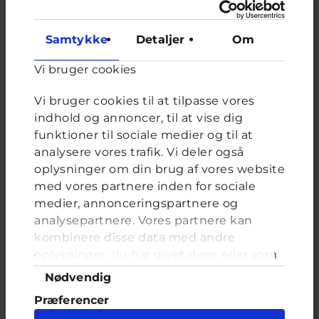
Samtykke
Detaljer
Om
Afstemning
Vi bruger cookies
Har du nogensinde tænkt, at du ikke er god nok?
Vi bruger cookies til at tilpasse vores
Valgmuligheder
Hver eneste dag
indhold og annoncer, til at vise dig
Nogle gange
funktioner til sociale medier og til at
Ja, men ikke ret tit
analysere vores trafik. Vi deler også
Nej
oplysninger om din brug af vores website
Det ved jeg ikke rigtig
med vores partnere inden for sociale
medier, annonceringspartnere og
analysepartnere. Vores partnere kan
kombinere disse data med andre
oplysninger, du har givet dem, eller som
FORRIGE
NÆSTE
de har indsamlet fra din brug af deres
Samtykkevalg
Nødvendig
tjenester. Du samtykker til vores cookies,
Præferencer
hvis du fortsætter med at anvende vores
Sender nudes til kæresten