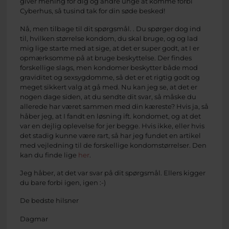
giver mening for dig og andre unge at komme forbi
Cyberhus, så tusind tak for din søde besked!
Nå, men tilbage til dit spørgsmål. . Du spørger dog ind
til, hvilken størrelse kondom, du skal bruge, og og lad
mig lige starte med at sige, at det er super godt, at I er
opmærksomme på at bruge beskyttelse. Der findes
forskellige slags, men kondomer beskytter både mod
graviditet og sexsygdomme, så det er et rigtig godt og
meget sikkert valg at gå med. Nu kan jeg se, at det er
nogen dage siden, at du sendte dit svar, så måske du
allerede har været sammen med din kæreste? Hvis ja, så
håber jeg, at I fandt en løsning ift. kondomet, og at det
var en dejlig oplevelse for jer begge. Hvis ikke, eller hvis
det stadig kunne være rart, så har jeg fundet en artikel
med vejledning til de forskellige kondomstørrelser. Den
kan du finde lige
her
.
Jeg håber, at det var svar på dit spørgsmål. Ellers kigger
du bare forbi igen, igen :-)
De bedste hilsner
Dagmar