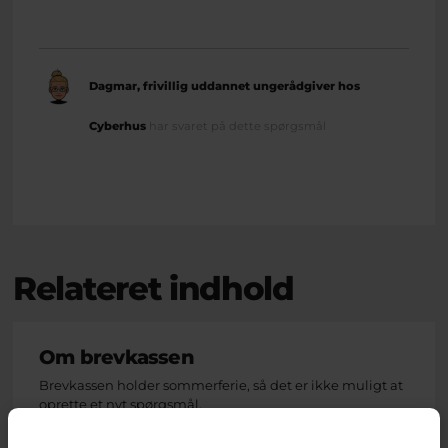
Dagmar, frivillig uddannet ungerådgiver hos
Cyberhus
har svaret på dette spørgsmål
Relateret indhold
Om brevkassen
Brevkassen holder sommerferie, så det er ikke muligt at
oprette et nyt spørgsmål.
Du kan stadig læse tidligere spørgsmål og svar.