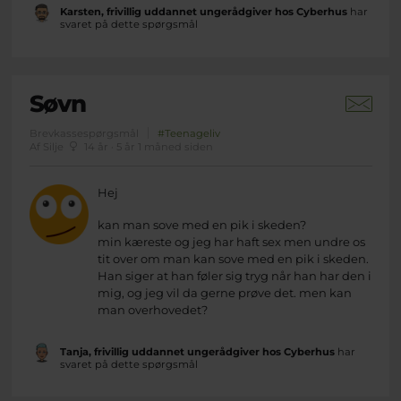
Karsten, frivillig uddannet ungerådgiver hos Cyberhus
har
svaret på dette spørgsmål
Søvn
Brevkassespørgsmål
#Teenageliv
Af Silje
14 år · 5 år 1 måned siden
Hej
kan man sove med en pik i skeden?
min kæreste og jeg har haft sex men undre os
tit over om man kan sove med en pik i skeden.
Han siger at han føler sig tryg når han har den i
mig, og jeg vil da gerne prøve det. men kan
man overhovedet?
Tanja, frivillig uddannet ungerådgiver hos Cyberhus
har
svaret på dette spørgsmål