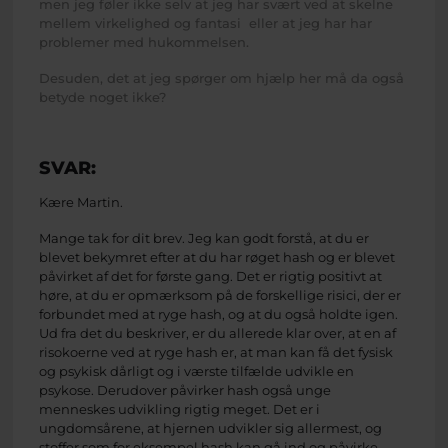
men jeg føler ikke selv at jeg har svært ved at skelne
mellem virkelighed og fantasi eller at jeg har har
problemer med hukommelsen.
Desuden, det at jeg spørger om hjælp her må da også
betyde noget ikke?
SVAR:
Kære Martin.
Mange tak for dit brev. Jeg kan godt forstå, at du er
blevet bekymret efter at du har røget hash og er blevet
påvirket af det for første gang. Det er rigtig positivt at
høre, at du er opmærksom på de forskellige risici, der er
forbundet med at ryge hash, og at du også holdte igen.
Ud fra det du beskriver, er du allerede klar over, at en af
risokoerne ved at ryge hash er, at man kan få det fysisk
og psykisk dårligt og i værste tilfælde udvikle en
psykose. Derudover påvirker hash også unge
menneskes udvikling rigtig meget. Det er i
ungdomsårene, at hjernen udvikler sig allermest, og
stoffer som for eksempel hash kan gå ind og påvirke