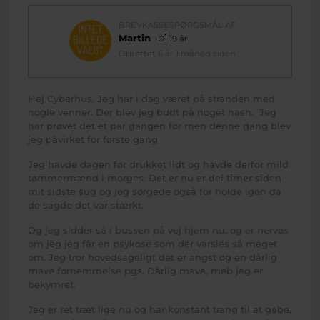
BREVKASSESPØRGSMÅL AF
Martin
19 år
Oprettet 6 år 1 måned siden
Hej Cyberhus. Jeg har i dag været på stranden med
nogle venner. Der blev jeg budt på noget hash. Jeg
har prøvet det et par gangen før men denne gang blev
jeg påvirket for første gang
Jeg havde dagen før drukket lidt og havde derfor mild
tømmermænd i morges. Det er nu er del timer siden
mit sidste sug og jeg sørgede også for holde igen da
de sagde det var stærkt.
Og jeg sidder så i bussen på vej hjem nu, og er nervøs
om jeg jeg får en psykose som der varsles så meget
om. Jeg tror hovedsageligt det er angst og en dårlig
mave fornemmelse pgs. Dårlig mave, meb jeg er
bekymret.
Jeg er ret træt lige nu og har konstant trang til at gabe,