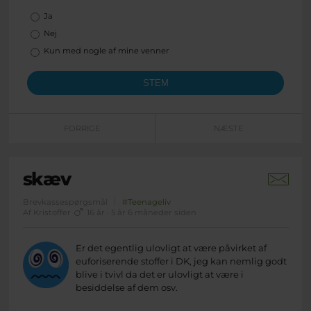
Valgmuligheder
Ja
Nej
Kun med nogle af mine venner
FORRIGE
NÆSTE
skæv
Brevkassespørgsmål
#Teenageliv
Af Kristoffer
16 år · 5 år 6 måneder siden
Er det egentlig ulovligt at være påvirket af
euforiserende stoffer i DK, jeg kan nemlig godt
blive i tvivl da det er ulovligt at være i
besiddelse af dem osv.