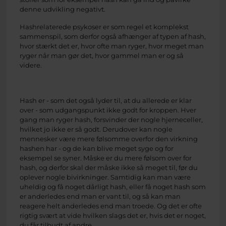
denne udvikling negativt.
Hashrelaterede psykoser er som regel et komplekst
sammenspil, som derfor også afhænger af typen af hash,
hvor stærkt det er, hvor ofte man ryger, hvor meget man
ryger når man gør det, hvor gammel man er og så
videre.
Hash er - som det også lyder til, at du allerede er klar
over - som udgangspunkt ikke godt for kroppen. Hver
gang man ryger hash, forsvinder der nogle hjerneceller,
hvilket jo ikke er så godt. Derudover kan nogle
mennesker være mere følsomme overfor den virkning
hashen har - og de kan blive meget syge og for
eksempel se syner. Måske er du mere følsom over for
hash, og derfor skal der måske ikke så meget til, før du
oplever nogle bivirkninger. Samtidig kan man være
uheldig og få noget dårligt hash, eller få noget hash som
er anderledes end man er vant til, og så kan man
reagere helt anderledes end man troede. Og det er ofte
rigtig svært at vide hvilken slags det er, hvis det er noget,
du får tilbudt af andre.