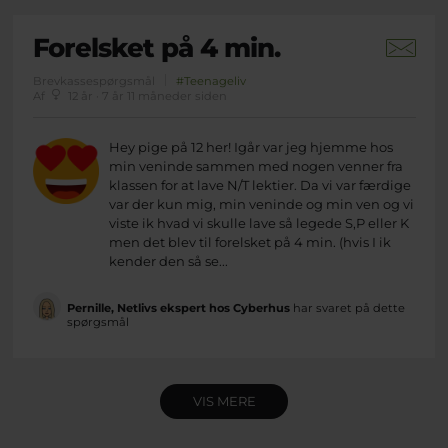
Forelsket på 4 min.
Brevkassespørgsmål
#Teenageliv
Af
12 år · 7 år 11 måneder siden
Hey pige på 12 her! Igår var jeg hjemme hos
min veninde sammen med nogen venner fra
klassen for at lave N/T lektier. Da vi var færdige
var der kun mig, min veninde og min ven og vi
viste ik hvad vi skulle lave så legede S,P eller K
men det blev til forelsket på 4 min. (hvis I ik
kender den så se...
Pernille, Netlivs ekspert hos Cyberhus
har svaret på dette
spørgsmål
VIS MERE