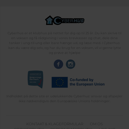
Cyberhus er et klubhus på nettet for dig op til 25 år. Du kan skrive til
en voksen og få rådgivning i vores brevkasser og chat, dele dine
tanker i ung-til-ung eller bare hænge ud, og læse med. I Cyberhus
kan du være dig selv, og har du brug for en voksen, vil vi gerne lytte
og prøve at hjælpe
Indholdet på dette site er udelukkende Cyberhus' ansvar og afspejler
ikke nødvendigvis den Europæiske Unions holdninger.
KONTAKT & KLAGEFORMULAR
OM OS