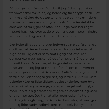
På baggrund af ovenstående vil jeg råde dig til, at du
fremover skal takke nej og holde dig fra at ryge hash. Det
er ikke småting du udsætter din krop og ikke mindst din
hjerne for, hver gang du ryger hash. Nu lyder det ikke
som om, at du ryger så ofte. Men unge som har røget
meget hash, oplever at de bliver langsommere, mindre
koncentreret og så videre når de bliver ældre.
Det lyder til, at du er blevet bekymret, netop fordi at du
godt ved, at der er forskellige risici forbundet med at
ryge hash. Og det er som sagt rigtig fint, at du er
opmærksom og husker på det fremover, når du bliver
tilbudt hash. Du skriver, at du gør det sammen med
dine venner, og jeg tænker derfor på, om dine venner
også er grunden til, at du gør det? Altså at du ryger hash,
fordi dine venner også gør det, og fordi du ikke vil være
udenfor? Det er ikke sikkert, at det er derfor, men hvis
det er, så vil jeg bare sige, at det er meget naturligt, at
man kan føle sig presset til at gøre de samme ting, som
ens venner gør. Jeg tror, at alle mennesker fra tid til
anden gør nogle ting, fordi andre forventer, at man gør
det, og ikke nødvendigvis fordi man selv har lyst til det.