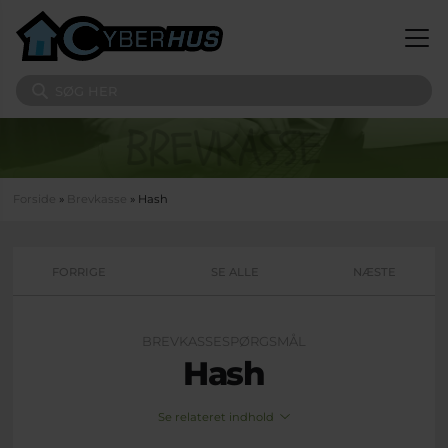
Gå til hovedindhold
Søg på sitet
Du er her
Forside
»
Brevkasse
» Hash
FORRIGE
SE ALLE
NÆSTE
BREVKASSESPØRGSMÅL
Hash
Se relateret indhold