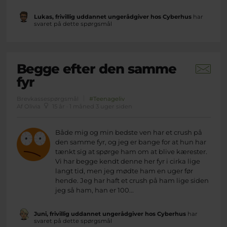
Lukas, frivillig uddannet ungerådgiver hos Cyberhus
har
svaret på dette spørgsmål
Begge efter den samme
fyr
Brevkassespørgsmål
#Teenageliv
Af Olivia
15 år · 1 måned 3 uger siden
Både mig og min bedste ven har et crush på
den samme fyr, og jeg er bange for at hun har
tænkt sig at spørge ham om at blive kærester.
Vi har begge kendt denne her fyr i cirka lige
langt tid, men jeg mødte ham en uger før
hende. Jeg har haft et crush på ham lige siden
jeg så ham, han er 100...
Juni, frivillig uddannet ungerådgiver hos Cyberhus
har
svaret på dette spørgsmål