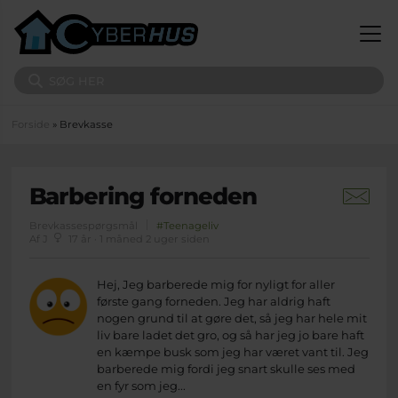
Gå til hovedindhold
Søg på sitet
Du er her
Forside
» Brevkasse
Barbering forneden
Brevkassespørgsmål
#Teenageliv
Af J
17 år · 1 måned 2 uger siden
Hej, Jeg barberede mig for nyligt for aller
første gang forneden. Jeg har aldrig haft
nogen grund til at gøre det, så jeg har hele mit
liv bare ladet det gro, og så har jeg jo bare haft
en kæmpe busk som jeg har været vant til. Jeg
barberede mig fordi jeg snart skulle ses med
en fyr som jeg...