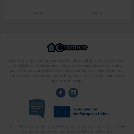
FORRIGE
NÆSTE
Cyberhus er et klubhus på nettet for dig op til 25 år. Du kan skrive til
en voksen og få rådgivning i vores brevkasser og chat, dele dine
tanker i ung-til-ung eller bare hænge ud, og læse med. I Cyberhus
kan du være dig selv, og har du brug for en voksen, vil vi gerne lytte
og prøve at hjælpe
Indholdet på dette site er udelukkende Cyberhus' ansvar og afspejler
ikke nødvendigvis den Europæiske Unions holdninger.