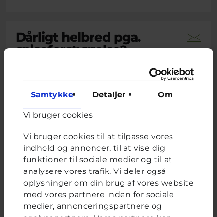
Dårligt helbred pga.
spiseforstyrrelse?
Brevkassespørgsmål
#Blandet
Af L
15 år · 1 måned 3 uger siden
Samtykke
Detaljer
Om
På det seneste har jeg udviklet noget jeg tror
er en spiseforstyrrelse. Jeg spiser ikke
Vi bruger cookies
morgenmad eller frokost, og kun en halv
portion aftensmad. Nogle gange ender jeg
med at spise et fuldt måltid og får mig selv til
Vi bruger cookies til at tilpasse vores
at kaste op. De seneste to uger har jeg følt mig
indhold og annoncer, til at vise dig
svimmel, træt, mit hjerte...
funktioner til sociale medier og til at
analysere vores trafik. Vi deler også
Lukas, frivillig uddannet ungerådgiver hos Cyberhus
har
oplysninger om din brug af vores website
svaret på dette spørgsmål
med vores partnere inden for sociale
medier, annonceringspartnere og