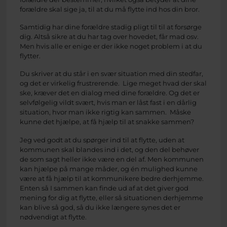
forældre skal sige ja, til at du må flytte ind hos din bror.
Samtidig har dine forældre stadig pligt til til at forsørge
dig. Altså sikre at du har tag over hovedet, får mad osv.
Men hvis alle er enige er der ikke noget problem i at du
flytter.
Du skriver at du står i en svær situation med din stedfar,
og det er virkelig frustrerende. Lige meget hvad der skal
ske, kræver det en dialog med dine forældre. Og det er
selvfølgelig vildt svært, hvis man er låst fast i en dårlig
situation, hvor man ikke rigtig kan sammen. Måske
kunne det hjælpe, at få hjælp til at snakke sammen?
Jeg ved godt at du spørger ind til at flytte, uden at
kommunen skal blandes ind i det, og den del behøver
de som sagt heller ikke være en del af. Men kommunen
kan hjælpe på mange måder, og én mulighed kunne
være at få hjælp til at kommunikere bedre derhjemme.
Enten så I sammen kan finde ud af at det giver god
mening for dig at flytte, eller så situationen derhjemme
kan blive så god, så du ikke længere synes det er
nødvendigt at flytte.