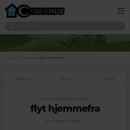
Gå til hovedindhold
Søg på sitet
Du er her
Forside
»
Brevkasse
» flyt hjemmefra
FORRIGE
SE ALLE
NÆSTE
BREVKASSESPØRGSMÅL
flyt hjemmefra
Se relateret indhold