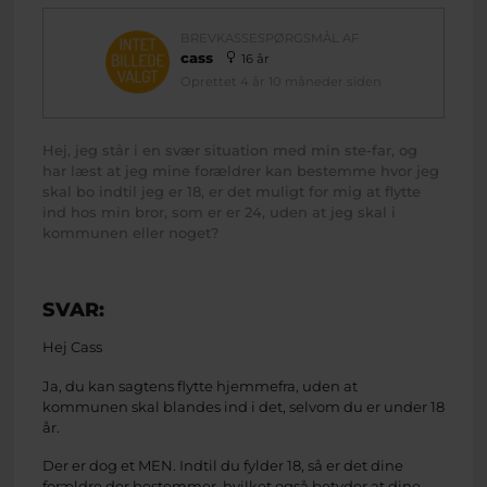
BREVKASSESPØRGSMÅL AF
cass
16 år
Oprettet 4 år 10 måneder siden
Hej, jeg står i en svær situation med min ste-far, og
har læst at jeg mine forældrer kan bestemme hvor jeg
skal bo indtil jeg er 18, er det muligt for mig at flytte
ind hos min bror, som er er 24, uden at jeg skal i
kommunen eller noget?
SVAR:
Hej Cass
Ja, du kan sagtens flytte hjemmefra, uden at
kommunen skal blandes ind i det, selvom du er under 18
år.
Der er dog et MEN. Indtil du fylder 18, så er det dine
forældre der bestemmer, hvilket også betyder at dine