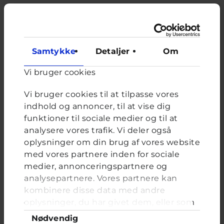
Relateret indhold
Samtykke
Detaljer
Om
Om brevkassen
Vi bruger cookies
Brevkassen holder sommerferie, så det er ikke muligt at
oprette et nyt spørgsmål.
Vi bruger cookies til at tilpasse vores
indhold og annoncer, til at vise dig
Du kan stadig læse tidligere spørgsmål og svar.
funktioner til sociale medier og til at
analysere vores trafik. Vi deler også
oplysninger om din brug af vores website
Afstemning
med vores partnere inden for sociale
medier, annonceringspartnere og
Vil du fortælle dine forældre, hvis du har haft en
ubehagelig oplevelse på nettet?
analysepartnere. Vores partnere kan
kombinere disse data med andre
Valgmuligheder
Ja, jeg fortæller mine forældre alt
oplysninger, du har givet dem, eller som
Måske, det kommer an på, hvad det handler om
de har indsamlet fra din brug af deres
Samtykkevalg
Nødvendig
Nej!