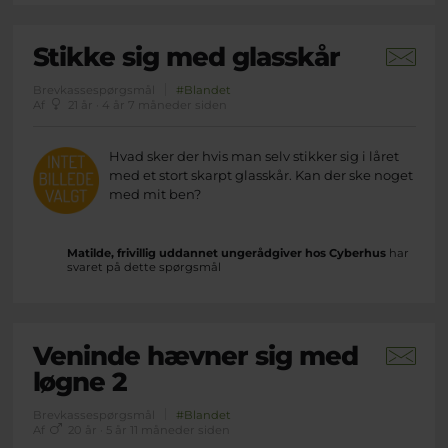
Stikke sig med glasskår
Brevkassespørgsmål
#Blandet
Af
21 år · 4 år 7 måneder siden
Hvad sker der hvis man selv stikker sig i låret
med et stort skarpt glasskår. Kan der ske noget
med mit ben?
Matilde, frivillig uddannet ungerådgiver hos Cyberhus
har
svaret på dette spørgsmål
Veninde hævner sig med
løgne 2
Brevkassespørgsmål
#Blandet
Af
20 år · 5 år 11 måneder siden