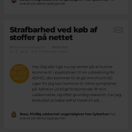
svaret på dette spørgsmål
Strafbarhed ved køb af
stoffer på nettet
Brevkassespørgsmål
#Blandet
Af
20 år · 3 år 11 måneder siden
Hej Jeg står lige nu og venter på at kunne
komme til i psykiatrien til en udredning for
ADHD, der kommer til at gå minimum 60
uger for jeg kan komme til. Mine symptoner
på Adhd er utroligt forstyrrende ift min
uddannelse, og efter grundig research, har jeg
besluttet at købe adhd medicin på...
Rose, frivillig uddannet ungerådgiver hos Cyberhus
har
svaret på dette spørgsmål