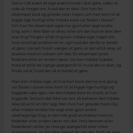
Det er lidt svært at sige præcis hvad I skal gøre, uden at
vide så meget om, hvad der er sket. Om han for
eksempel stod og gloede ned i trøjen, om han kom til at
kigge lige hurtigt eller måske bare var faldet i staver?
Om han for eksempel også har gjort eller sagt andre
ting, som I ikke føler er okay, eller om der kun er sket den
ene ting? Nogen af de ting kan måske sige noget om,
hvor alvorligt problemet er, og hvad der derfor er bedst
at gøre. Uanset hvad I vælger at gøre, er det altid okay, at
snakke med en voksen om det, for eksempel jeres
forældre eller en anden lærer. De kan måske hjælpe
med at stille de rigtige spørgsmål til, hvad der er sket, og
finde ud af, hvad der så er bedst at gøre.
Man kan måske sige, at hvis han bare denne ene gang
var faldet i staver eller kom til at kigge lige hurtigt og
kiggede væk igen, var det måske bare et uheld, at han
kiggede. Selvom det ikke var rart, så behøver det måske
ikke blive til en stor sag. Men hvis han gloede med vilje,
eller måske endda har sagt eller gjort andre
ubehagelige ting, er det nok godt at snakke med en
forælder eller anden lærer om det. Hvis læreren eller
forælderen stiller jer mange spørgsmål eller virker
mistænksom, er det ikke sikkert de gør det, fordi de ikke