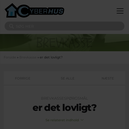
Gå til hovedindhold
Søg på sitet
Du er her
Forside
»
Brevkasse
» er det lovligt?
FORRIGE
SE ALLE
NÆSTE
BREVKASSESPØRGSMÅL
er det lovligt?
Se relateret indhold