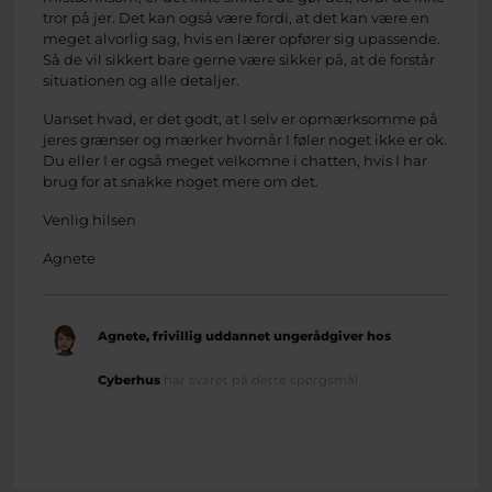
tror på jer. Det kan også være fordi, at det kan være en
meget alvorlig sag, hvis en lærer opfører sig upassende.
Så de vil sikkert bare gerne være sikker på, at de forstår
situationen og alle detaljer.
Uanset hvad, er det godt, at I selv er opmærksomme på
jeres grænser og mærker hvornår I føler noget ikke er ok.
Du eller I er også meget velkomne i chatten, hvis I har
brug for at snakke noget mere om det.
Venlig hilsen
Agnete
Agnete, frivillig uddannet ungerådgiver hos
Cyberhus
har svaret på dette spørgsmål