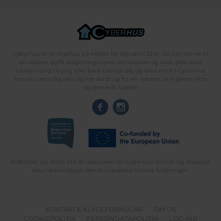
Cyberhus er et klubhus på nettet for dig op til 25 år. Du kan skrive til
en voksen og få rådgivning i vores brevkasser og chat, dele dine
tanker i ung-til-ung eller bare hænge ud, og læse med. I Cyberhus
kan du være dig selv, og har du brug for en voksen, vil vi gerne lytte
og prøve at hjælpe
Indholdet på dette site er udelukkende Cyberhus' ansvar og afspejler
ikke nødvendigvis den Europæiske Unions holdninger.
KONTAKT & KLAGEFORMULAR
OM OS
COOKIEPOLITIK
PERSONDATAPOLITIK
LOG IND