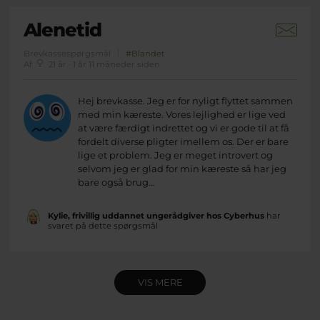
Alenetid
Brevkassespørgsmål
#Blandet
Af
21 år · 1 år 11 måneder siden
Hej brevkasse. Jeg er for nyligt flyttet sammen
med min kæreste. Vores lejlighed er lige ved
at være færdigt indrettet og vi er gode til at få
fordelt diverse pligter imellem os. Der er bare
lige et problem. Jeg er meget introvert og
selvom jeg er glad for min kæreste så har jeg
bare også brug...
Kylie, frivillig uddannet ungerådgiver hos Cyberhus
har
svaret på dette spørgsmål
VIS MERE