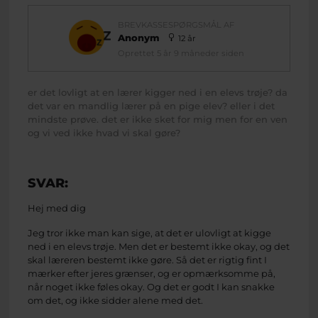
BREVKASSESPØRGSMÅL AF
Anonym
12 år
Oprettet 5 år 9 måneder siden
er det lovligt at en lærer kigger ned i en elevs trøje? da
det var en mandlig lærer på en pige elev? eller i det
mindste prøve. det er ikke sket for mig men for en ven
og vi ved ikke hvad vi skal gøre?
SVAR:
Hej med dig
Jeg tror ikke man kan sige, at det er ulovligt at kigge
ned i en elevs trøje. Men det er bestemt ikke okay, og det
skal læreren bestemt ikke gøre. Så det er rigtig fint I
mærker efter jeres grænser, og er opmærksomme på,
når noget ikke føles okay. Og det er godt I kan snakke
om det, og ikke sidder alene med det.