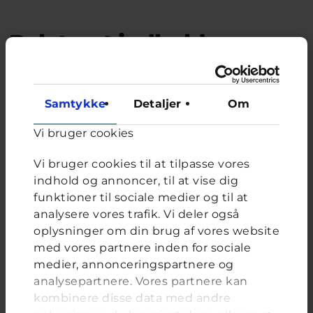
Relateret indhold
Om brevkassen
Samtykke
Detaljer
Om
Brevkassen holder sommerferie, så det er ikke muligt at
oprette et nyt spørgsmål.
Vi bruger cookies
Du kan stadig læse tidligere spørgsmål og svar.
Vi bruger cookies til at tilpasse vores
indhold og annoncer, til at vise dig
funktioner til sociale medier og til at
Afstemning
analysere vores trafik. Vi deler også
oplysninger om din brug af vores website
Har du selv været med til at mobbe nogen?
med vores partnere inden for sociale
Valgmuligheder
Ja
medier, annonceringspartnere og
Nej
analysepartnere. Vores partnere kan
kombinere disse data med andre