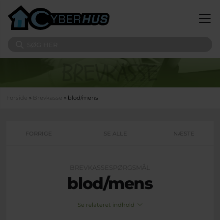
Gå til hovedindhold
Søg på sitet
Du er her
Forside
»
Brevkasse
» blod/mens
FORRIGE
SE ALLE
NÆSTE
BREVKASSESPØRGSMÅL
blod/mens
Se relateret indhold