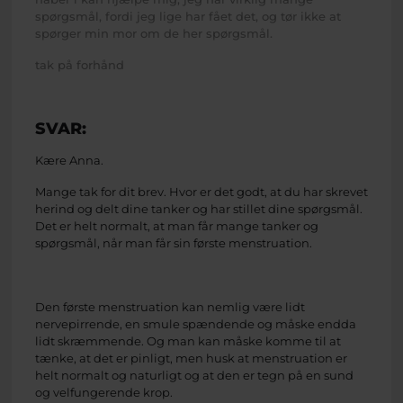
spørgsmål, fordi jeg lige har fået det, og tør ikke at
spørger min mor om de her spørgsmål.
tak på forhånd
SVAR:
Kære Anna.
Mange tak for dit brev. Hvor er det godt, at du har skrevet
herind og delt dine tanker og har stillet dine spørgsmål.
Det er helt normalt, at man får mange tanker og
spørgsmål, når man får sin første menstruation.
Den første menstruation kan nemlig være lidt
nervepirrende, en smule spændende og måske endda
lidt skræmmende. Og man kan måske komme til at
tænke, at det er pinligt, men husk at menstruation er
helt normalt og naturligt og at den er tegn på en sund
og velfungerende krop.