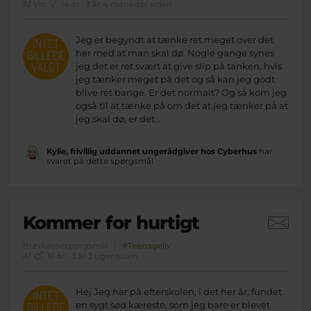
Af Vic
14 år · 3 år 4 måneder siden
Jeg er begyndt at tænke ret meget over det
her med at man skal dø. Nogle gange synes
jeg det er ret svært at give slip på tanken, hvis
jeg tænker meget på det og så kan jeg godt
blive ret bange. Er det normalt? Og så kom jeg
også til at tænke på om det at jeg tænker på at
jeg skal dø, er det...
Kylie, frivillig uddannet ungerådgiver hos Cyberhus
har
svaret på dette spørgsmål
Kommer for hurtigt
Brevkassespørgsmål
#Teenageliv
Af
16 år · 3 år 2 uger siden
Hej Jeg har på efterskolen, i det her år, fundet
en sygt sød kæreste, som jeg bare er blevet