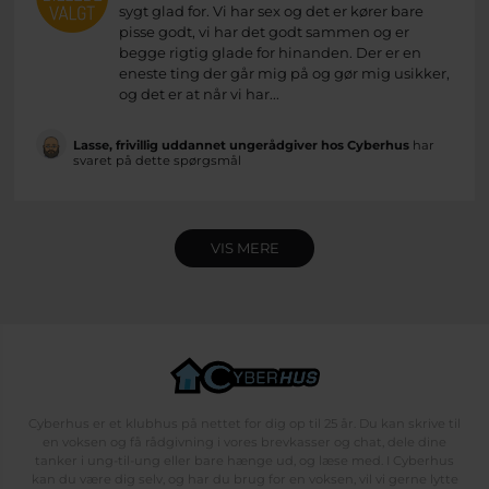
sygt glad for. Vi har sex og det er kører bare
pisse godt, vi har det godt sammen og er
begge rigtig glade for hinanden. Der er en
eneste ting der går mig på og gør mig usikker,
og det er at når vi har...
Lasse, frivillig uddannet ungerådgiver hos Cyberhus
har
svaret på dette spørgsmål
VIS MERE
Cyberhus er et klubhus på nettet for dig op til 25 år. Du kan skrive til
en voksen og få rådgivning i vores brevkasser og chat, dele dine
tanker i ung-til-ung eller bare hænge ud, og læse med. I Cyberhus
kan du være dig selv, og har du brug for en voksen, vil vi gerne lytte