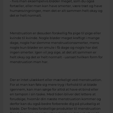
- hvis man eksempelvis bløder meget, som du også
fortæller, eller man kan have smerter, være træt og have
humørsvingninger, men det er alt sammen helt okay og
det er helt normalt.
Menstruation er desuden forskellig fra pige til pige eller
kvinde til kvinde. Nogle bløder meget kraftigt i mange
dage, nogle har slemme menstruationssmerter, mens
nogle kun bløder en smule i få dage og nogle har slet
ingen smerter. Igen vil jeg sige, at det alt sammen er
helt okay og det er helt normalt - uanset hvilken form for
menstruation man har.
Der er intet ulækkert eller mærkeligt ved menstruation.
For at man kan føle sig mere tryg i forhold til at bløde
igennem, kan man sørge for altid at have et bind eller
en tampon i sin taske. Med tiden bliver det lettere at
forudsige, hvornår din næste menstruation kommer og
derfor kan du også bedre forberede dig på pludselig at
bløde. Der findes forskellige produkter til menstruation