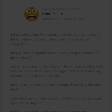
BREVKASSESPØRGSMÅL AF
anna
14 år
Oprettet 6 år 4 måneder siden
hej cyberhus, jeg fik menstruation for 2 dage siden, så
det er trejde dag med mens. men jeg har et par
spørgsmål.
når jeg tørre mig kommer der okay meget blod ud er
det normalt?
og når jeg kigger i min fisse, er der ret meget blod, ved
ikke om det er fordi hvis jeg ligger ned, eller hvad? og
hvordan kan jeg vaske det af?
har haft menstruation i nu tre dage, hvor lang tid varer
den?
og til sidst. er det normalt at man bløder virklig meget,
og mest på dag 2 ?
håber i kan hjælpe mig, jeg har virklig mange