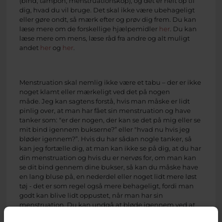
(bind, tampon, menstruationskop), og det er helt op til
dig, hvad du vil bruge. Det skal ikke være ubehageligt
eller gøre ondt, så mærk efter og prøv dig frem. Du kan
læse mere om de forskellige hjælpemidler
her
. Du kan
læse mere om mens, læse råd fra andre og alt muligt
andet
her
og
her
.
Menstruation skal nemlig ikke være et tabu – der er ikke
noget klamt eller mærkeligt ved det på nogen
måde. Jeg kan sagtens forstå, hvis man måske er lidt
pinlig over, at man har fået sin menstruation og have
tanker som: "er der nogen, der kan se det på mig eller se
mit bind igennem bukserne?” eller "hvad nu hvis jeg
bløder igennem?”. Hvis du har sådan nogle tanker, så
kan jeg fortælle dig, at man kan ikke se på dig, at du har
din menstruation og hvis du er nervøs for, om man kan
se dit bind gennem dine bukser, så kan du måske have
en lang bluse på, en nederdel eller noget lidt mere løst
tøj - det er som regel også mere behageligt, fordi man
godt kan blive lidt oppustet, når man har sin
menstruation. Du kan undgå at bløde igennem ved at
skifte dit bind, tampon eller tømme din kop ofte.