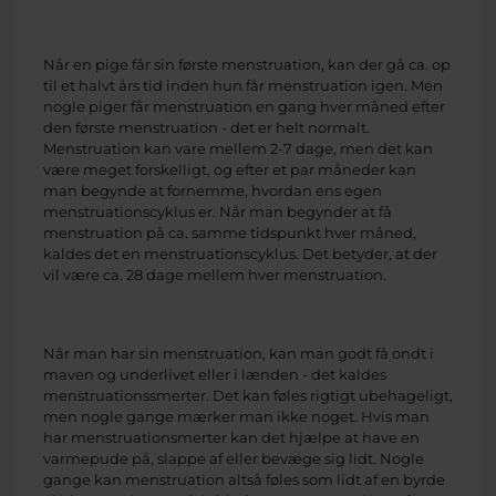
Når en pige får sin første menstruation, kan der gå ca. op
til et halvt års tid inden hun får menstruation igen. Men
nogle piger får menstruation en gang hver måned efter
den første menstruation - det er helt normalt.
Menstruation kan vare mellem 2-7 dage, men det kan
være meget forskelligt, og efter et par måneder kan
man begynde at fornemme, hvordan ens egen
menstruationscyklus er. Når man begynder at få
menstruation på ca. samme tidspunkt hver måned,
kaldes det en menstruationscyklus. Det betyder, at der
vil være ca. 28 dage mellem hver menstruation.
Når man har sin menstruation, kan man godt få ondt i
maven og underlivet eller i lænden - det kaldes
menstruationssmerter. Det kan føles rigtigt ubehageligt,
men nogle gange mærker man ikke noget. Hvis man
har menstruationsmerter kan det hjælpe at have en
varmepude på, slappe af eller bevæge sig lidt. Nogle
gange kan menstruation altså føles som lidt af en byrde