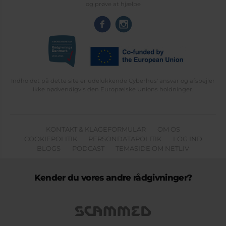
og prøve at hjælpe
Indholdet på dette site er udelukkende Cyberhus' ansvar og afspejler
ikke nødvendigvis den Europæiske Unions holdninger.
KONTAKT & KLAGEFORMULAR
OM OS
COOKIEPOLITIK
PERSONDATAPOLITIK
LOG IND
BLOGS
PODCAST
TEMASIDE OM NETLIV
Kender du vores andre rådgivninger?