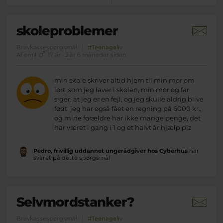
skoleproblemer
Brevkassespørgsmål
#Teenageliv
Af emil
17 år · 2 år 6 måneder siden
min skole skriver altid hjem til min mor om
lort, som jeg laver i skolen, min mor og far
siger, at jeg er en fejl, og jeg skulle aldrig blive
født, jeg har også fået en regning på 6000 kr.,
og mine forældre har ikke mange penge, det
har været i gang i 1 og et halvt år hjælp plz
Pedro, frivillig uddannet ungerådgiver hos Cyberhus
har
svaret på dette spørgsmål
Selvmordstanker?
Brevkassespørgsmål
#Teenageliv