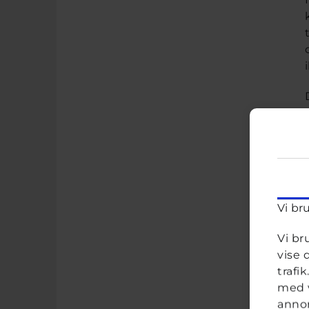
Vi br
Vi br
vise 
trafi
med v
annon