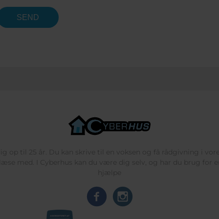
g op til 25 år. Du kan skrive til en voksen og få rådgivning i vo
læse med. I Cyberhus kan du være dig selv, og har du brug for en
hjælpe