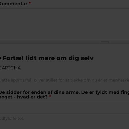
Kommentar
*
Vis
Fortæl lidt mere om dig selv
CAPTCHA
Dette spørgsmål bliver stillet for at tjekke om du er et mennesk
De sidder for enden af dine arme. De er fyldt med fi
noget - hvad er det?
*
Udfyld feltet.