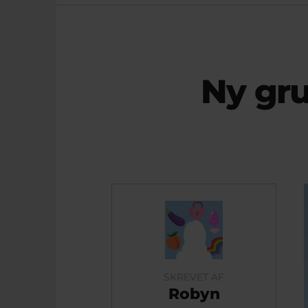
Ny gr
SKREVET AF
Robyn