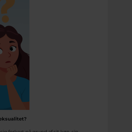
eksualitet?
sig forkert på grund af sit køn, sin