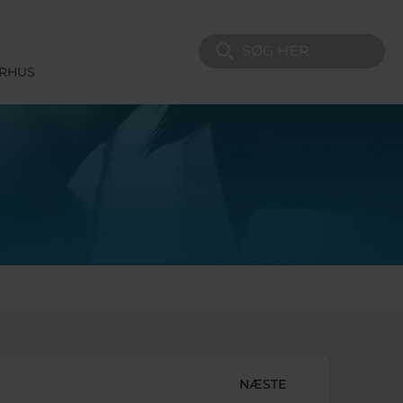
Søg på sitet
ERHUS
NÆSTE