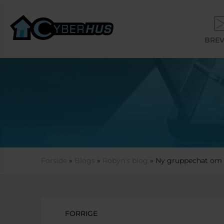
Gå til hovedindhold
BREV
Du er her
Forside
»
Blogs
»
Robyn's blog
» Ny gruppechat om k
FORRIGE