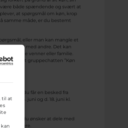
kan være både spændende og svært at
lever, at spørgsmål om køn, krop
et på samme måde, er du bestemt
spørgsmål, eller man kan mangle et
e sine tanker med andre. Det kan
le med sine venner eller familie.
vi har oprettet gruppechatten ”Køn
ig her, så du får en besked fra
til at
ag d. 4. juni og d. 18. juni kl.
res
ite
selv, hvad du ønsker at dele med
 og det svære.
 kan