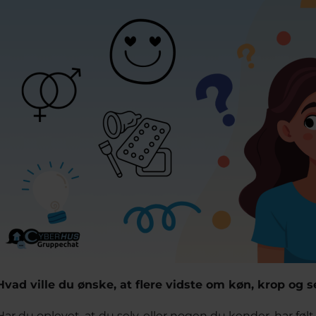
Hvad ville du ønske, at flere vidste om køn, krop og s
Har du oplevet, at du selv, eller nogen du kender, har følt 