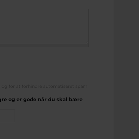
e og for at forhindre automatiseret spam.
ngre og er gode når du skal bære