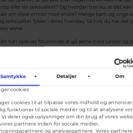
krop eller sin seksualitet? Og hvordan tror du, at det 
tale om disse emner med andre? Mange børn og unge op
og seksualitet fylder i deres hverdag. Så hvis du har d
ikke alene.
Det kan opleves forvirrende at gå alene med tanker og 
godt råd eller et sted at stille sine spørgsmål eller vend
være tanker og spørgsmål, som man ikke har lyst til at de
Det er helt i orden at have det sådan, og det er derfor, 
og seksualitet med Robyn”.
Samtykke
Detaljer
Om
Ny gruppechat om køn og seksualitet
uger cookies
Hvis du er nysgerrig på gruppechatten, kan du tilmelde d
uger cookies til at tilpasse vores indhold og annoncer, 
Robyn, kort inden chatten åbner. De næste to gange er onsd
dig funktioner til sociale medier og til at analysere vo
19.30-21.
k. Vi deler også oplysninger om din brug af vores webs
Du er som altid anonym og bestemmer selvfølgelig helt 
ores partnere inden for sociale medier,
andre i gruppechatten, og der er plads til både det sjove
ceringspartnere og analysepartnere. Vores partnere