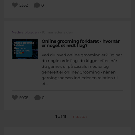
5332
0
Netlivs bloggen
· 10 måneder siden
Online grooming forklaret - hvornår
er noget et rødt flag?
Ved du hvad online grooming er? Og har
du nogle røde flag, du kigger efter, når
du gamer, er på sociale medier og
generelt er online? Grooming - når en
gerningsperson indleder en relation til
et...
5938
0
1 af 11
næste ›