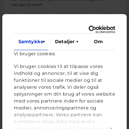
hænge ud med?
Herunder finder du en række forskellige gruppechats,
hvor du kan skrive anonymt med andre unge om alt det
der fylder.
Der deltager altid en rådgiver i gruppechatten som er
Samtykke
Detaljer
Om
med i snakken.
Vi bruger cookies
Vi bruger cookies til at tilpasse vores
FriRummet
indhold og annoncer, til at vise dig
Tirsdage kl. 19:30-21 // Fri gruppechat, hvor deltagerne
funktioner til sociale medier og til at
selv bestemmer emnet for chatten
analysere vores trafik. Vi deler også
Afholdes af
Cyberhus Gruppechat
oplysninger om din brug af vores website
Deltag eller tilmeld notifikation
med vores partnere inden for sociale
medier, annonceringspartnere og
analysepartnere. Vores partnere kan
kombinere disse data med andre
Solskinschatten
oplysninger, du har givet dem, eller som