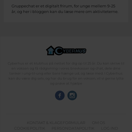
Gruppechat er et digitalt frirum, for unge mellem 9-25
år, og her i bloggen kan du læse mere om aktiviteterne.
Cyberhus er et klubhus på nettet for dig op til 25 år. Du kan skrive til
en voksen og få rådgivning i vores brevkasser og chat, dele dine
tanker i ung-til-ung eller bare hænge ud, og læse med. I Cyberhus
kan du være dig selv, og har du brug for en voksen, vil vi gerne lytte
og prøve at hjælpe
KONTAKT & KLAGEFORMULAR
OM OS
COOKIEPOLITIK
PERSONDATAPOLITIK
LOG IND