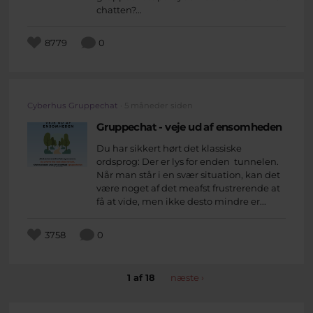
chatten?...
8779
0
Cyberhus Gruppechat
· 5 måneder siden
Gruppechat - veje ud af ensomheden
Du har sikkert hørt det klassiske
ordsprog: Der er lys for enden tunnelen.
Når man står i en svær situation, kan det
være noget af det meafst frustrerende at
få at vide, men ikke desto mindre er...
3758
0
1 af 18
næste ›