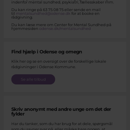
indenfor mental sundhed, psykiatri, fællesskaber mm.
Du kan ringe på 63 75 08 75 eller sende en mail
til
mentalsundhed@odense.dk
for at booke en
rådgivning.
Du kan læse mere om Center for Mental Sundhed på
hjemmesiden
odense.dk/mentalsundhed
Find hjælp i Odense og omegn
Klik her og se en oversigt over de forskellige lokale
rådgivninger i Odense Kommune.
Se alle tilbud
Skriv anonymt med andre unge om det der
fylder
Har du tanker, som du har brug for at dele, spørgsmål
som du savner svar på, eller måske bare nogen, at