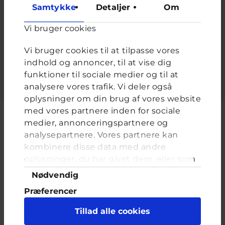
at forhindre automatiseret spam.
Samtykke
Detaljer
Om
Du bruger dem når du skal gå. Du kan komme sko og
strømper på dem - hvad er det?
*
Vi bruger cookies
Vi bruger cookies til at tilpasse vores
Udfyld feltet.
indhold og annoncer, til at vise dig
funktioner til sociale medier og til at
analysere vores trafik. Vi deler også
oplysninger om din brug af vores website
med vores partnere inden for sociale
medier, annonceringspartnere og
analysepartnere. Vores partnere kan
Cyberhus er et klubhus på nettet for dig op til 25 år. Du kan skrive til
kombinere disse data med andre
en voksen og få rådgivning i vores brevkasser og chat, dele dine
oplysninger, du har givet dem, eller som
tanker i ung-til-ung eller bare hænge ud, og læse med. I Cyberhus
de har indsamlet fra din brug af deres
kan du være dig selv, og har du brug for en voksen, vil vi gerne lytte
Samtykkevalg
Nødvendig
og prøve at hjælpe
tjenester. Du samtykker til vores cookies,
Præferencer
hvis du fortsætter med at anvende vores
hjemmeside.
Statistik
Tillad alle cookies
Marketing