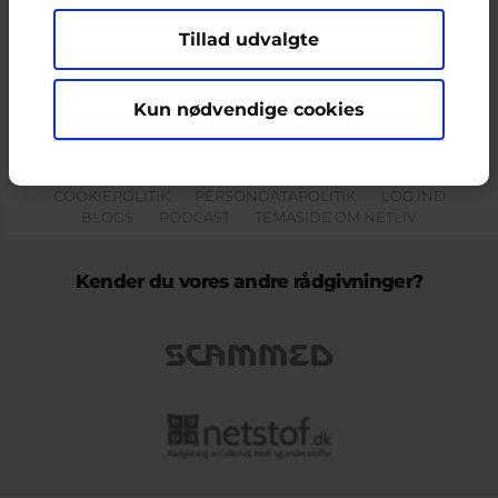
Tillad udvalgte
Indholdet på dette site er udelukkende Cyberhus' ansvar og afspejler
ikke nødvendigvis den Europæiske Unions holdninger.
Kun nødvendige cookies
KONTAKT & KLAGEFORMULAR
OM OS
COOKIEPOLITIK
PERSONDATAPOLITIK
LOG IND
BLOGS
PODCAST
TEMASIDE OM NETLIV
Kender du vores andre rådgivninger?