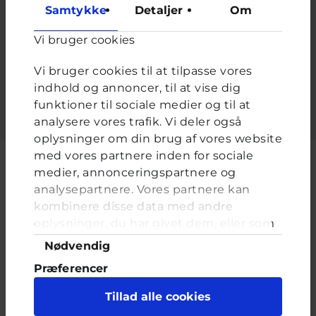
at forhindre automatiseret spam.
Samtykke
Detaljer
Om
De fleste har to. De sidder på siden af hovedet og de er gode
at lytte med - hvad er det?
*
Vi bruger cookies
Vi bruger cookies til at tilpasse vores
Udfyld feltet.
indhold og annoncer, til at vise dig
funktioner til sociale medier og til at
analysere vores trafik. Vi deler også
oplysninger om din brug af vores website
med vores partnere inden for sociale
medier, annonceringspartnere og
analysepartnere. Vores partnere kan
Cyberhus er et klubhus på nettet for dig op til 25 år. Du kan skrive til
kombinere disse data med andre
en voksen og få rådgivning i vores brevkasser og chat, dele dine
oplysninger, du har givet dem, eller som
tanker i ung-til-ung eller bare hænge ud, og læse med. I Cyberhus
de har indsamlet fra din brug af deres
kan du være dig selv, og har du brug for en voksen, vil vi gerne lytte
Samtykkevalg
Nødvendig
og prøve at hjælpe
tjenester. Du samtykker til vores cookies,
Præferencer
hvis du fortsætter med at anvende vores
hjemmeside.
Statistik
Tillad alle cookies
Marketing