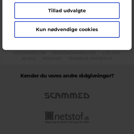
Tillad udvalgte
Indholdet på dette site er udelukkende Cyberhus' ansvar og afspejler
ikke nødvendigvis den Europæiske Unions holdninger.
Kun nødvendige cookies
KONTAKT & KLAGEFORMULAR
OM OS
COOKIEPOLITIK
PERSONDATAPOLITIK
LOG IND
BLOGS
PODCAST
TEMASIDE OM NETLIV
Kender du vores andre rådgivninger?