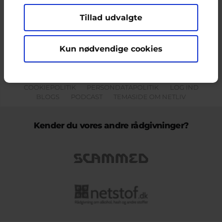
Tillad udvalgte
Indholdet på dette site er udelukkende Cyberhus' ansvar og afspejler
ikke nødvendigvis den Europæiske Unions holdninger.
Kun nødvendige cookies
KONTAKT & KLAGEFORMULAR
OM OS
COOKIEPOLITIK
PERSONDATAPOLITIK
LOG IND
BLOGS
PODCAST
TEMASIDE OM NETLIV
Kender du vores andre rådgivninger?