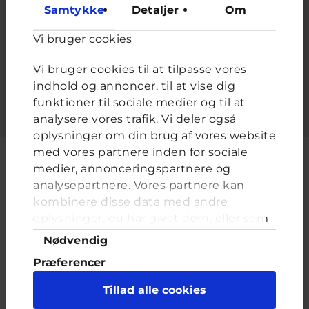
at forhindre automatiseret spam.
Samtykke
Detaljer
Om
Du bruger dem når du skal gå. Du kan komme sko og
strømper på dem - hvad er det?
*
Vi bruger cookies
Vi bruger cookies til at tilpasse vores
Udfyld feltet.
indhold og annoncer, til at vise dig
funktioner til sociale medier og til at
analysere vores trafik. Vi deler også
oplysninger om din brug af vores website
med vores partnere inden for sociale
medier, annonceringspartnere og
analysepartnere. Vores partnere kan
Cyberhus er et klubhus på nettet for dig op til 25 år. Du kan skrive til
kombinere disse data med andre
en voksen og få rådgivning i vores brevkasser og chat, dele dine
oplysninger, du har givet dem, eller som
tanker i ung-til-ung eller bare hænge ud, og læse med. I Cyberhus
de har indsamlet fra din brug af deres
kan du være dig selv, og har du brug for en voksen, vil vi gerne lytte
Samtykkevalg
Nødvendig
og prøve at hjælpe
tjenester. Du samtykker til vores cookies,
Præferencer
hvis du fortsætter med at anvende vores
hjemmeside.
Statistik
Tillad alle cookies
Marketing