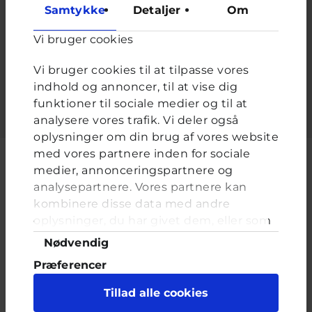
at forhindre automatiseret spam.
Samtykke
Detaljer
Om
De sidder for enden af dine arme. De er fyldt med fingre og
er gode når du skal bære noget - hvad er det?
*
Vi bruger cookies
Vi bruger cookies til at tilpasse vores
Udfyld feltet.
indhold og annoncer, til at vise dig
funktioner til sociale medier og til at
analysere vores trafik. Vi deler også
oplysninger om din brug af vores website
med vores partnere inden for sociale
medier, annonceringspartnere og
analysepartnere. Vores partnere kan
Cyberhus er et klubhus på nettet for dig op til 25 år. Du kan skrive til
kombinere disse data med andre
en voksen og få rådgivning i vores brevkasser og chat, dele dine
oplysninger, du har givet dem, eller som
tanker i ung-til-ung eller bare hænge ud, og læse med. I Cyberhus
de har indsamlet fra din brug af deres
kan du være dig selv, og har du brug for en voksen, vil vi gerne lytte
Samtykkevalg
Nødvendig
og prøve at hjælpe
tjenester. Du samtykker til vores cookies,
Præferencer
hvis du fortsætter med at anvende vores
hjemmeside.
Statistik
Tillad alle cookies
Marketing