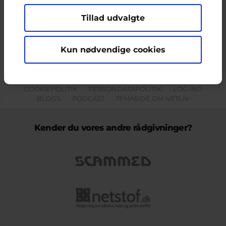
Tillad udvalgte
Indholdet på dette site er udelukkende Cyberhus' ansvar og afspejler
ikke nødvendigvis den Europæiske Unions holdninger.
Kun nødvendige cookies
KONTAKT & KLAGEFORMULAR
OM OS
COOKIEPOLITIK
PERSONDATAPOLITIK
LOG IND
BLOGS
PODCAST
TEMASIDE OM NETLIV
Kender du vores andre rådgivninger?