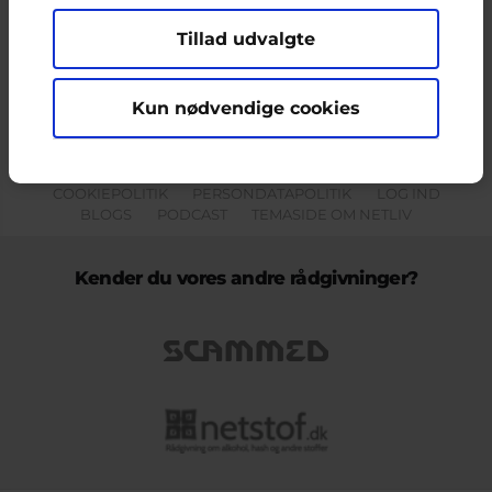
Tillad udvalgte
Indholdet på dette site er udelukkende Cyberhus' ansvar og afspejler
ikke nødvendigvis den Europæiske Unions holdninger.
Kun nødvendige cookies
KONTAKT & KLAGEFORMULAR
OM OS
COOKIEPOLITIK
PERSONDATAPOLITIK
LOG IND
BLOGS
PODCAST
TEMASIDE OM NETLIV
Kender du vores andre rådgivninger?