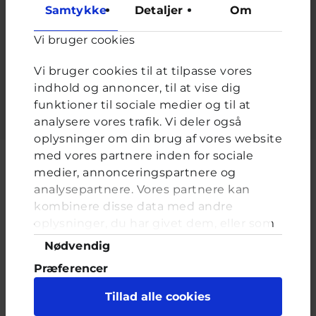
at forhindre automatiseret spam.
Samtykke
Detaljer
Om
De sidder for enden af dine arme. De er fyldt med fingre og
er gode når du skal bære noget - hvad er det?
*
Vi bruger cookies
Vi bruger cookies til at tilpasse vores
Udfyld feltet.
indhold og annoncer, til at vise dig
funktioner til sociale medier og til at
analysere vores trafik. Vi deler også
oplysninger om din brug af vores website
med vores partnere inden for sociale
medier, annonceringspartnere og
analysepartnere. Vores partnere kan
Cyberhus er et klubhus på nettet for dig op til 25 år. Du kan skrive til
kombinere disse data med andre
en voksen og få rådgivning i vores brevkasser og chat, dele dine
oplysninger, du har givet dem, eller som
tanker i ung-til-ung eller bare hænge ud, og læse med. I Cyberhus
de har indsamlet fra din brug af deres
kan du være dig selv, og har du brug for en voksen, vil vi gerne lytte
Samtykkevalg
Nødvendig
og prøve at hjælpe
tjenester. Du samtykker til vores cookies,
Præferencer
hvis du fortsætter med at anvende vores
hjemmeside.
Statistik
Tillad alle cookies
Marketing