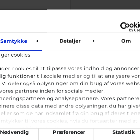
ner. Når du angiver din email-adresse, accepterer du samtidig v
Samtykke
Detaljer
Om
r et menneske og for at forhindre automatiseret spam.
uger cookies
ldt med fingre og er gode når du skal bære noget - h
uger cookies til at tilpasse vores indhold og annoncer, 
dig funktioner til sociale medier og til at analysere vo
k. Vi deler også oplysninger om din brug af vores webs
ores partnere inden for sociale medier,
ceringspartnere og analysepartnere. Vores partnere
nere disse data med andre oplysninger, du har give
eller som de har indsamlet fra din brug af deres tjene
mtykker til vores cookies, hvis du fortsætter med at
nde vores hjemmeside.
ykkevalg
Nødvendig
Præferencer
Statistik