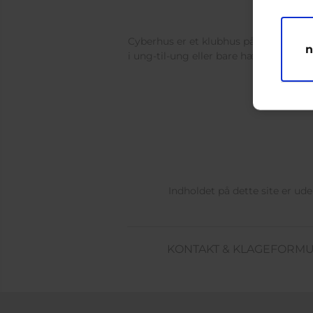
M
Cyberhus er et klubhus på nettet for di
n
i ung-til-ung eller bare hænge ud, og 
Indholdet på dette site er u
KONTAKT & KLAGEFORM