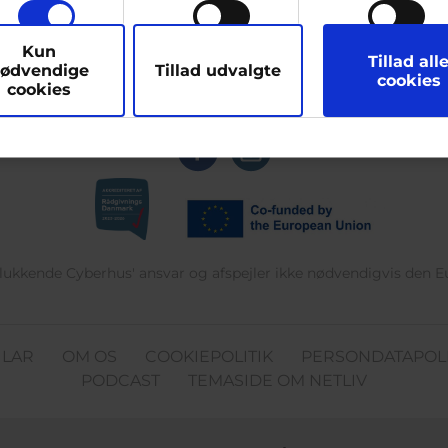
arketing
Kun
g op til 25 år. Du kan skrive til en voksen og få rådgivning i vo
Tillad all
ødvendige
Tillad udvalgte
cookies
læse med. I Cyberhus kan du være dig selv, og har du brug for en
cookies
hjælpe
delukkende Cyberhus' ansvar og afspejler ikke nødvendigvis den 
ULAR
OM OS
COOKIEPOLITIK
PERSONDATAPOLI
PODCAST
TEMASIDE OM NETLIV