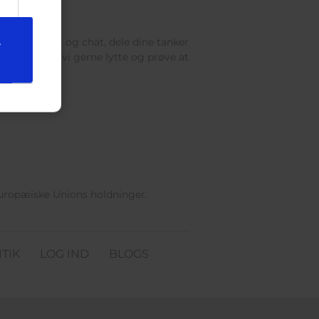
res brevkasser og chat, dele dine tanker
e
 voksen, vil vi gerne lytte og prøve at
Europæiske Unions holdninger.
TIK
LOG IND
BLOGS