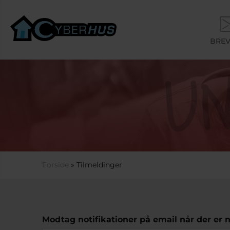
Gå til hovedindhold
BREV
Du er her
Forside
» Tilmeldinger
Modtag notifikationer på email når der e