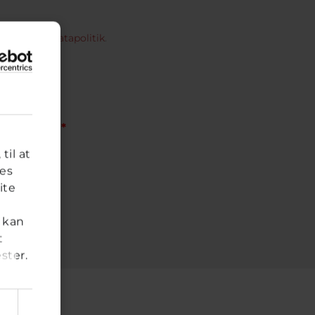
ores
persondatapolitik
.
vad er det?
*
til at
res
ite
 kan
t
ster.